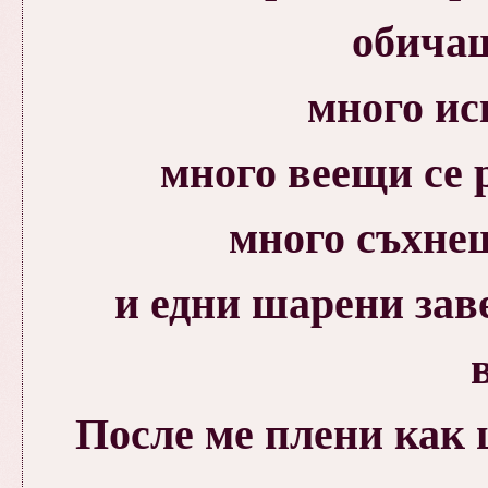
обичаща
много ис
много веещи се
много съхне
и едни шарени зав
в
После ме плени как 