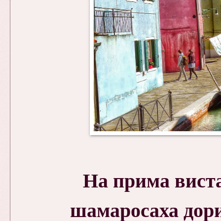
На прима вист
шамаросаха дор