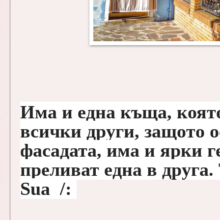
Има и една къща, която
всички други, защото 
фасадата, има и ярки г
преливат една в друга.
Sua /: