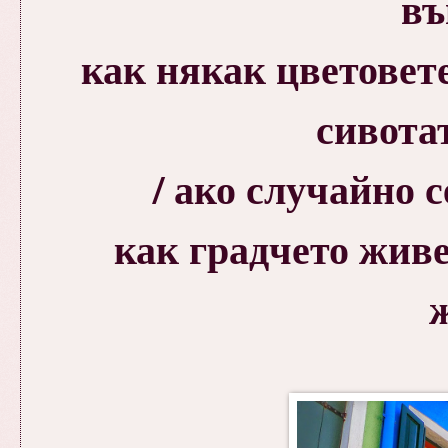
въ
как някак цветовете
сивота
/ ако случайно се
как градчето живе
ж