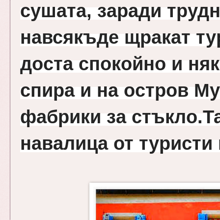
сушата, заради трудн
навсякъде щракат тур
доста спокойно и няк
спира и на остров Му
фабрики за стъкло.Т
навалица от туристи 