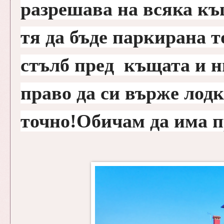
разрешава на всяка къ
тя да бъде паркирана 
стълб пред къщата и н
право да си върже лодк
точно!Обичам да има пр