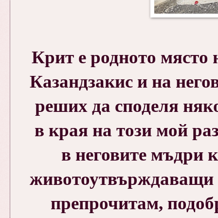
Крит е родното място 
Казандзакис
и на него
реших да споделя няко
в края на този мой ра
в неговите мъдри к
животоутвърждаващи и 
препрочитам, подоб