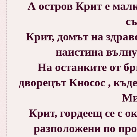
А остров Крит е малк
с
Крит, домът на
здрав
наистина вълну
Н
а останките от б
дворецът Кносос
, къд
Ми
Крит, гордеещ се с 
разположени по про