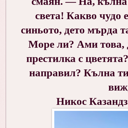
смаян. — На, кълна 
света! Какво чудо е
синьото, дето мърда т
Море ли? Ами това, 
престилка с цветята?
направил? Кълна ти 
виж
Никос Казандз