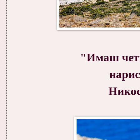
"Имаш четк
нарис
Никос