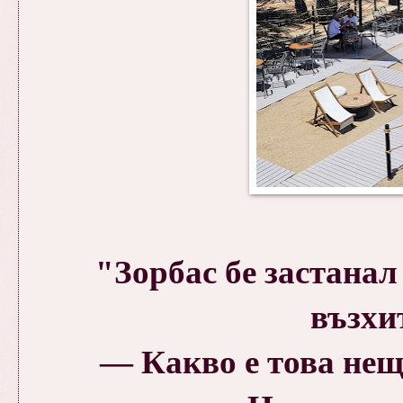
"Зорбас бе застанал
възхи
— Какво е това нещ