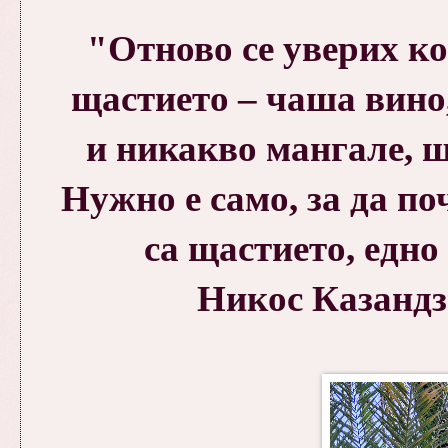
"Отново се уверих ко
щастието – чаша вино,
и никакво мангале, ш
Нужно е само, за да п
са щастието, едно
Никос Казандз