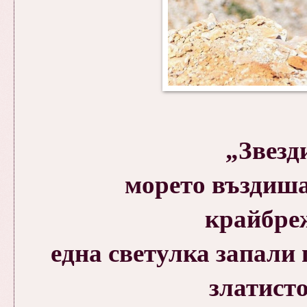
„Звезд
морето въздиш
крайбре
една светулка запали 
златисто