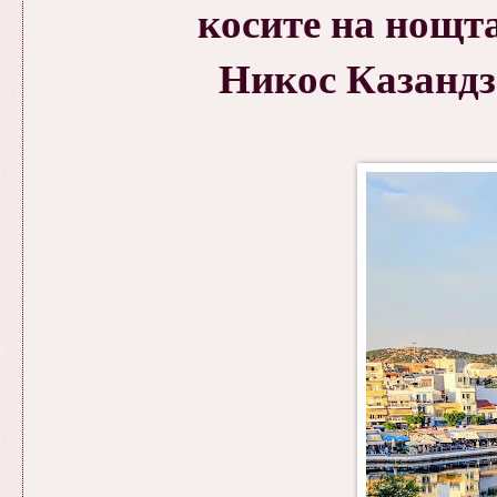
косите на нощта
Никос Казандз