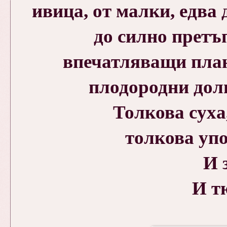
ивица, от малки, едва
до силно прет
впечатляващи план
плодородни дол
Толкова суха
толкова упо
И 
И т