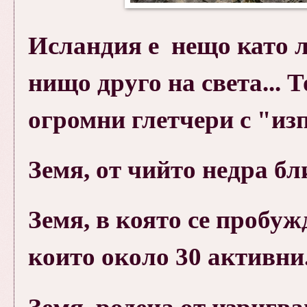
Исландия е нещо като л
нищо друго на света... Т
огромни глетчери с "из
Земя, от чийто недра бл
Земя, в която се пробуж
които около 30 активни.