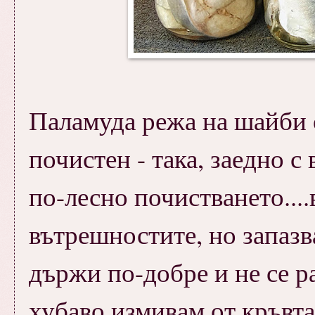
Паламуда режа на шайби о
почистен - така, заедно с
по-лесно почистването...
вътрешностите, но запазв
държи по-добре и не се 
хубаво измивам от кръвта