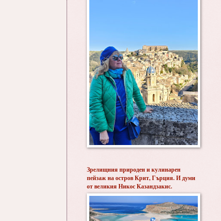
Зрелищния природен и кулинарен
пейзаж на остров Крит, Гърция. И думи
от великия Никос Казандзакис.