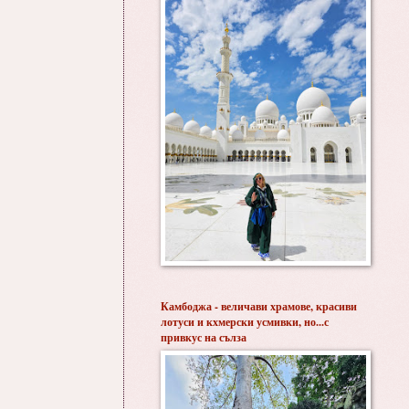
Камбоджа - величави храмове, красиви
лотуси и кхмерски усмивки, но...с
привкус на сълза