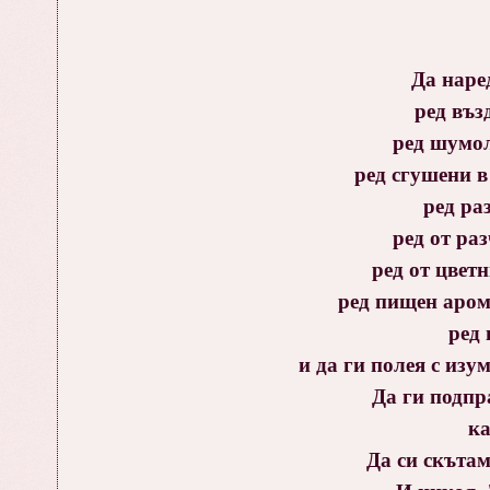
Да наре
ред въз
ред шумол
ред сгушени 
ред ра
ред от ра
ред от цвет
ред пищен аром
ред 
и да ги полея с из
Да ги подпр
ка
Да си скътам