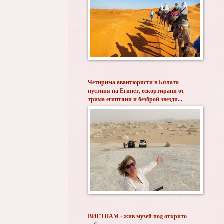
Четирима авантюристи в Бялата
пустиня на Египет, ескортирани от
трима египтяни и безброй звезди...
ВИЕТНАМ - жив музей под открито