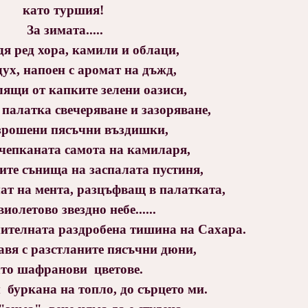
като туршия!
За зимата.....
дя ред
хора, камили и облаци,
дух, напоен с аромат на дъжд,
ящи от капките зелени оазиси,
в палатка
свечеряване и
зазоряване,
зрошени пясъчни въздишки,
зчепканата самота на камиларя,
ните сънища на заспалата пустиня,
ат на мента, разцъфващ в палатката,
виолетово звездно небе......
умителната раздробена тишина на Сахара.
авя с разстланите пясъчни дюни,
то шафранови цветове.
 буркана на топло, до сърцето ми.