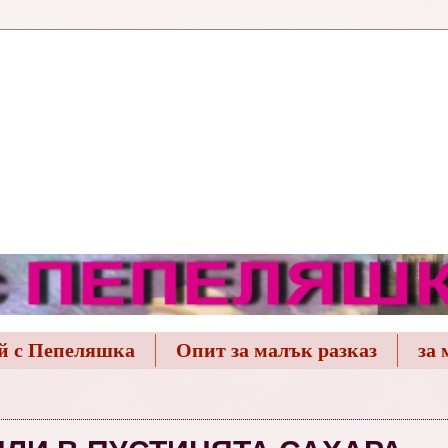
й с Пепеляшка
Опит за малък разказ
за 