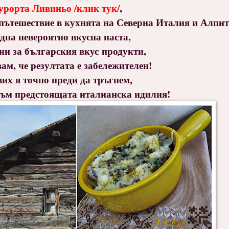
урорта Ливиньо /клик тук/
,
пътешествие в кухнята на Северна Италия и Алпит
една невероятно вкусна паста,
ни за българския вкус продукти,
ам, че резултата е забележителен!
их я точно преди да тръгнем,
.към предстоящата италианска идилия!