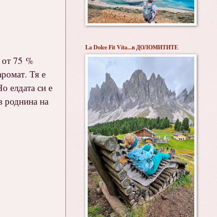
La Dolce Fit Vita...в ДОЛОМИТИТЕ
с от 75 %
ромат. Тя е
о елдата си е
в роднина на