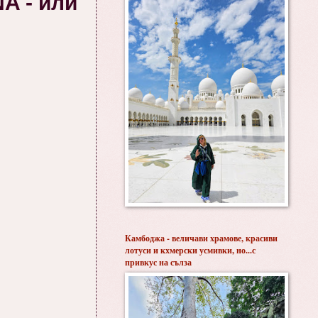
A - или
Камбоджа - величави храмове, красиви
лотуси и кхмерски усмивки, но...с
привкус на сълза