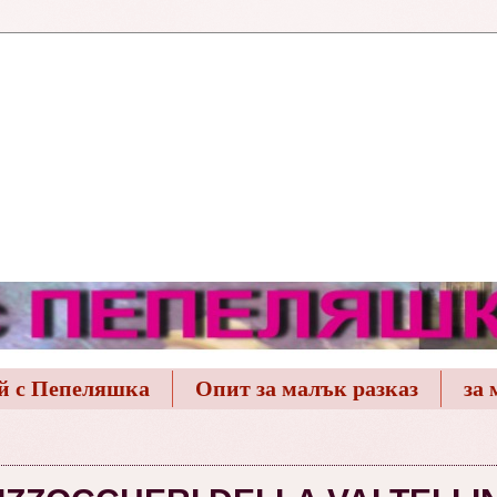
й с Пепеляшка
Опит за малък разказ
за 