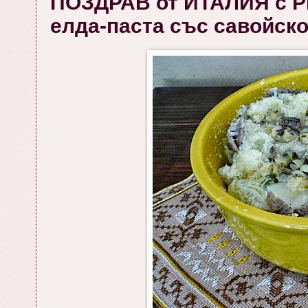
ПОЗДРАВ от ИТАЛИЯ с P
елда-паста със савойско