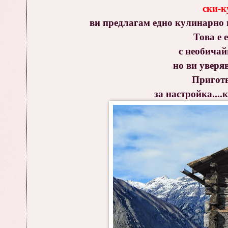
ски-к
ви предлагам едно кулинарно 
Това е 
с необичай
но ви уверяв
Приготв
за настройка...