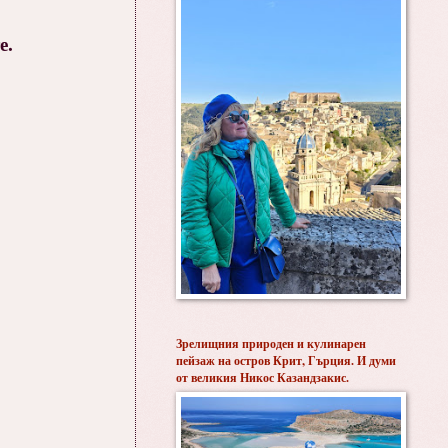
е.
Зрелищния природен и кулинарен
пейзаж на остров Крит, Гърция. И думи
от великия Никос Казандзакис.