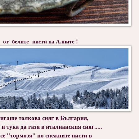
 от белите писти на Алпите
!
тигаше толкова сняг в България,
и тука да газя в италианския сняг.....
 се "тормозя" по снежните писти в