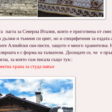
а паста за Северна Италия, която е приготвена от сме
дължи и тъмния си цвят, но и специфичния за елдата а
те Алпийски ски-писти, защото е много хранителна. Н
улярната е с форма на талиатели. Досещате се, че е пръ
гна, за която съм писала също тук::
ктна храна за студа навън