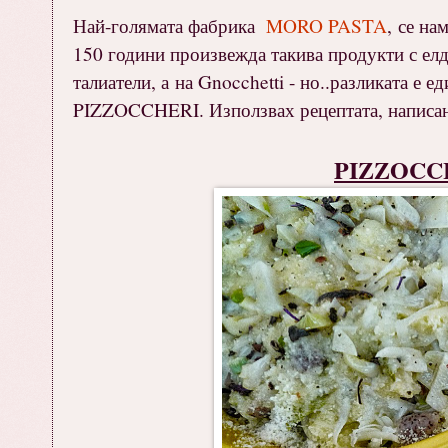
Най-голямата фабрика
MORO PASTA
, се на
150 години произвежда такива продукти с елда
талиатели, а на Gnocchetti - но..разликата е е
PIZZOCCHERI. Използвах рецептата, написана 
PIZZOCC