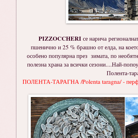
PIZZOCCHERI
се нарича регионалнат
пшенично и 25 % брашно от елда, на което 
особено популярна през зимата, по необятни
полезна храна за всички сезони....Най-попо
Полента-тара
ПОЛЕНТА-ТАРАГНА /Polenta taragna/ - перфе