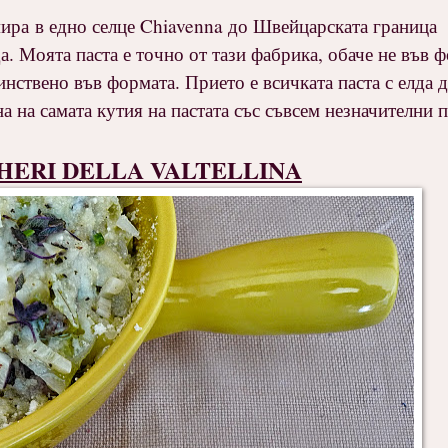
мира в едно селце Chiavenna до Швейцарската граница 
. Моята паста е точно от тази фабрика, обаче не във 
динствено във формата. Прието е всичката паста с елда 
на самата кутия на пастата със съвсем незначителни 
HERI DELLA VALTELLINA