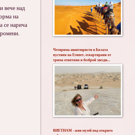
и вече над
форма на
да се нарича
промени.
Четирима авантюристи в Бялата
пустиня на Египет, ескортирани от
трима египтяни и безброй звезди...
ВИЕТНАМ - жив музей под открито