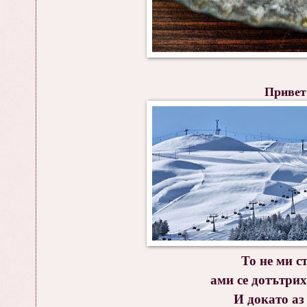
Привет
То не ми с
ами се дотътрих 
И докато аз