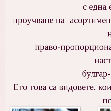
с една 
проучване на асортимент
право-пропорцион
нас
булгар-
Ето това са видовете, ко
п