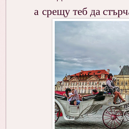
а срещу теб да стърч