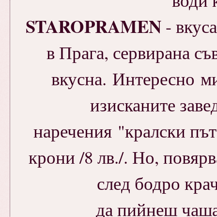
STAROPRAMEN
- вкуса
в Прага, сервирана съ
вкусна. Интересно ми 
изисканите завед
наречения "кралски път"
крони /8 лв./. Но, повяр
след бодро кра
да пийнеш чаша