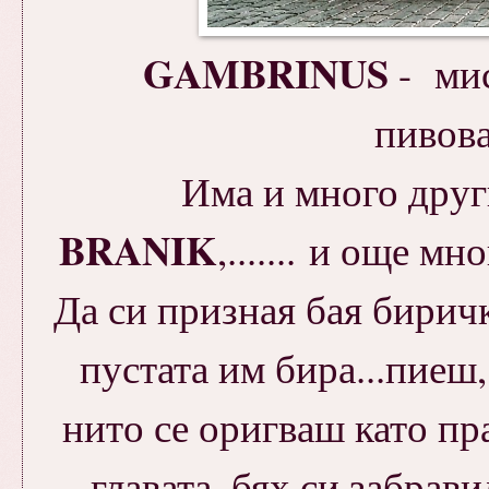
GAMBRINUS
- мис
пивов
Има и много друг
BRANIK
,....... и още м
Да си призная бая бирич
пустата им бира...пиеш,
нито се оригваш като пр
главата, бях си забрав