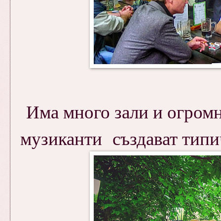
Има много зали и огромн
музиканти създават типич