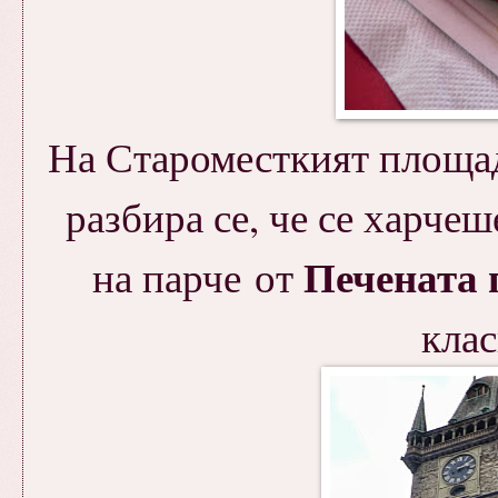
На Староместкият площад,
разбира се, че се харчеш
Печената 
на парче от
клас