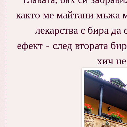
както ме майтапи мъжа 
лекарства с бира да
ефект - след втората бир
хич не