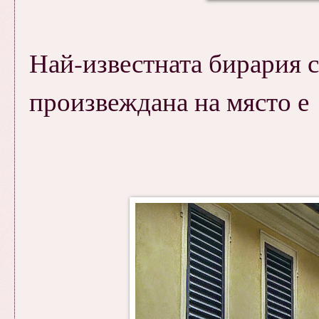
Най-известната бирария с
произвеждана на място е