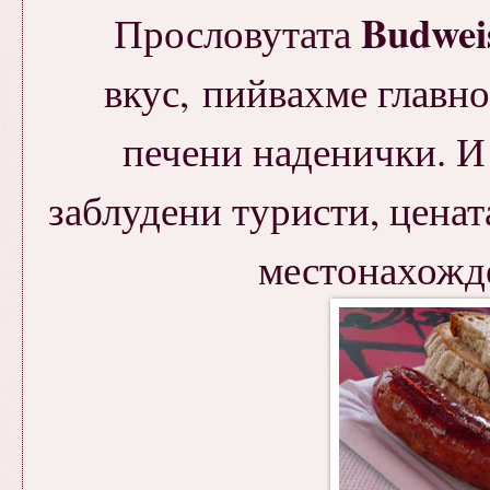
Budwei
Прословутата
вкус, пийвахме главно
печени наденички. И
заблудени туристи, ценат
местонахожде