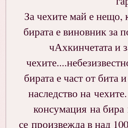
га
За чехите май е нещо, к
бирата е виновник за 
чАхкинчетата и з
чехите....небезизвест
бирата е част от бита 
наследство на чехите. 
консумация на бира н
се произвежда в над 100