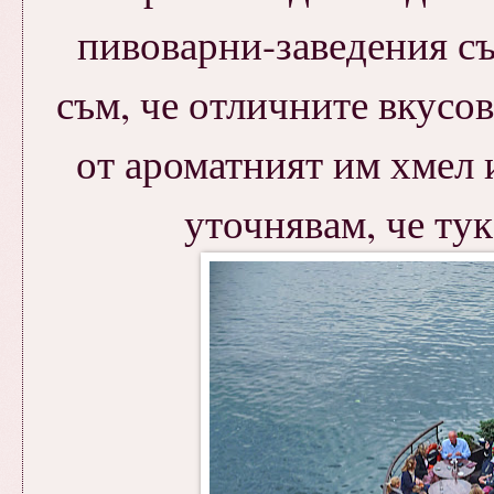
пивоварни-заведения съ
съм, че отличните вкусов
от ароматният им хмел и
уточнявам, че тук