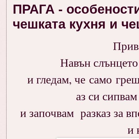
ПРАГА - особености
чешката кухня и че
Прив
Навън слънцето 
и гледам, че само греш
аз си сипвам
и започвам разказ за вп
и 