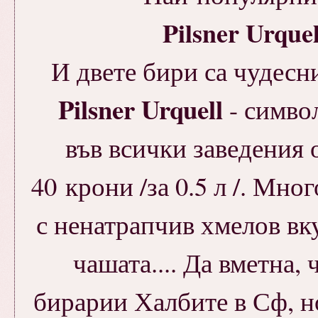
Pilsner Urque
И двете бири са чудесн
Pilsner Urquell
- символ
във всички заведения 
40 крони /за 0.5 л /. Мног
с ненатрапчив хмелов вк
чашата.... Да вметна, 
бирарии Халбите в Сф, но