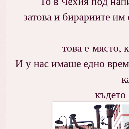
То в Чехия под нап
затова и бирариите им
това е място, 
И у нас имаше едно врем
к
където 