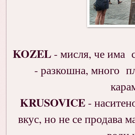
KOZEL
- мисля, че има 
- разкошна, много пл
кара
KRUSOVICE
- наситен
вкус, но не се продава м
води к