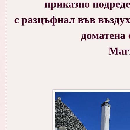
приказно подреде
с разцъфнал във въздух
доматена с
Маг