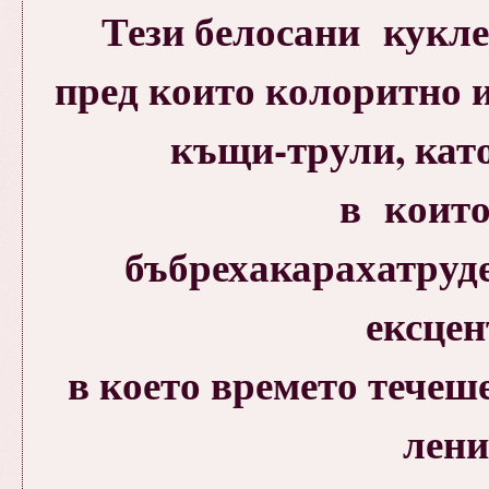
Тези белосани кукл
пред които колоритно и
къщи-трули, кат
в които
бъбрехакарахатрудех
ексцен
в което времето течеш
ленив