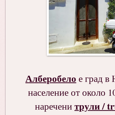
Алберобело
е град в
население от около 1
трули / tru
наречени