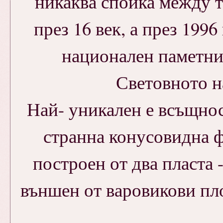
никаква спойка между т
през 16 век, а през 199
национален паметник
Световното н
Най- уникален е всъщнос
странна конусовидна ф
построен от два пласта 
външен от варовикови пл