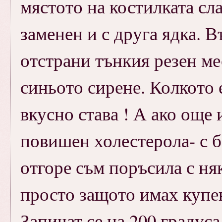
мястото на костилката сл
заменен и с друга ядка. 
отстрани тънкия резен ме
синьото сирене. Колкото 
вкусно става ! А ако още 
повишен холестерола- с бе
отгоре съм поръсила с ня
просто защото имах купен
Запичат се на 200 градуса