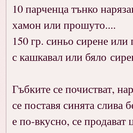
10 парченца тънко наряза
хамон или прошуто....
150 гр. синьо сирене или 
с кашкавал или бяло сире
Гъбките се почистват, нар
се поставя синята слива б
е по-вкусно, се продават ц