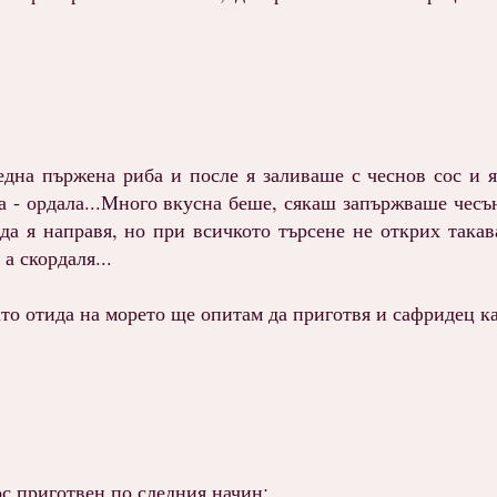
една пържена риба и после я заливаше с чеснов сос и 
а - ордала...Много вкусна беше, сякаш запържваше чесъ
да я направя, но при всичкото търсене не открих такав
 а скордаля...
ато отида на морето ще опитам да приготвя и сафридец ка
ос приготвен по следния начин: