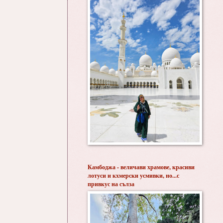
Камбоджа - величави храмове, красиви
лотуси и кхмерски усмивки, но...с
привкус на сълза