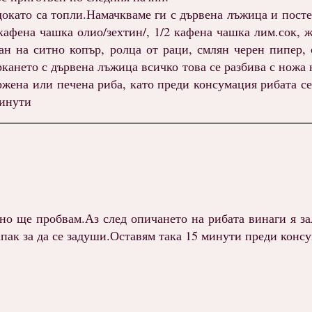
 докато са топли.Намачкваме ги с дървена лъжица и пост
афена чашка олио/зехтин/, 1/2 кафена чашка лим.сок, 
ан на ситно копър, ролца от раци, смлян черен пипер, 
кането с дървена лъжица всичко това се разбива с ножа 
ржена или печена риба, като преди консумация рибата се
минути
 но ще пробвам.Аз след опичането на рибата винаги я за
апак за да се задуши.Оставям така 15 минути преди конс