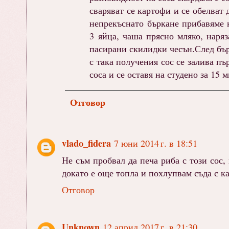
сваряват се картофи и се обелват
непрекъснато бъркане прибавяме к
3 яйца, чаша прясно мляко, наряз
пасирани скилидки чесън.След бър
с така получения сос се залива пъ
соса и се оставя на студено за 15 
Отговор
vlado_fidera
7 юни 2014 г. в 18:51
Не съм пробвал да печа риба с този сос,
докато е още топла и похлупвам съда с к
Отговор
Unknown
12 април 2017 г. в 21:30