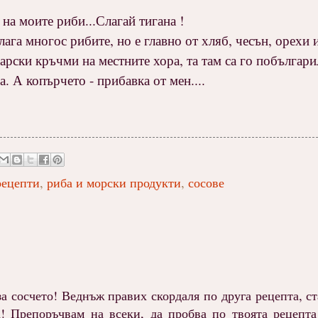
на моите риби...Слагай тигана !
ага многос рибите, но е главно от хляб, чесън, орехи 
арски кръчми на местните хора, та там са го побългари
. А копърчето - прибавка от мен....
рецепти
,
риба и морски продукти
,
сосове
за сосчето! Веднъж правих скордаля по друга рецепта, ст
а! Препоръчвам на всеки, да пробва по твоята рецепта