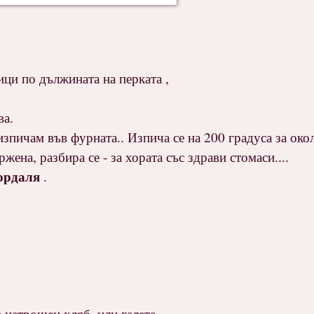
ици по дължината на перката ,
ва.
пичам във фурната.. Изпича се на 200 градуса за окол
жена, разбира се - за хората със здрави стомаси....
кордаля
.
а натрошен хляб, или галета