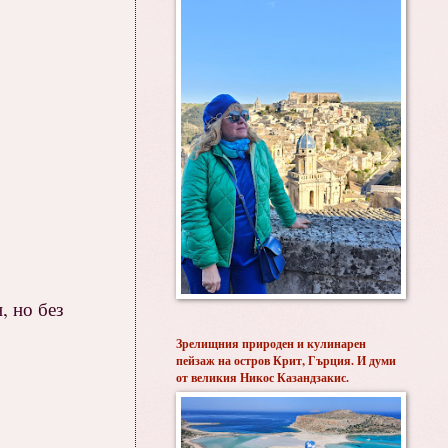
, но без
Зрелищния природен и кулинарен
пейзаж на остров Крит, Гърция. И думи
от великия Никос Казандзакис.