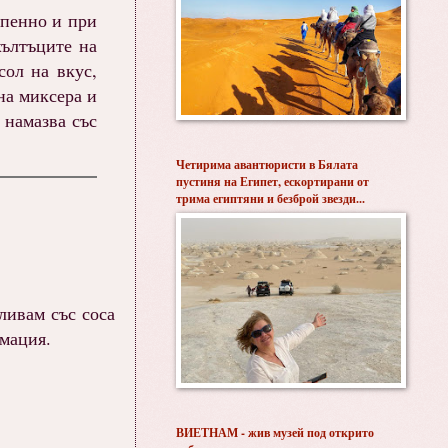
епенно и при
жълтъците на
сол на вкус,
на миксера и
 намазва със
Четирима авантюристи в Бялата
пустиня на Египет, ескортирани от
трима египтяни и безброй звезди...
ливам със соса
умация.
ВИЕТНАМ - жив музей под открито