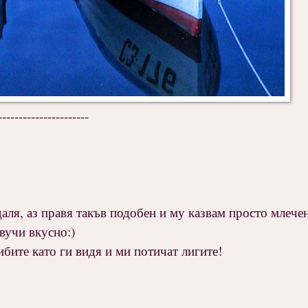
----------------------
даля, аз правя такъв подобен и му казвам просто млечен
вучи вкусно:)
бите като ги видя и ми потичат лигите!