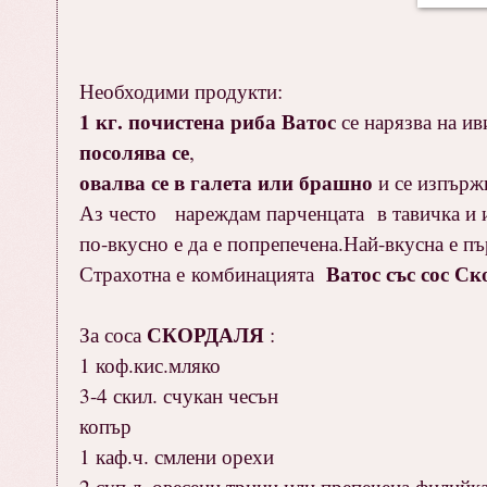
Необходими продукти:
1 кг. почистена риба Ватос
се нарязва на ив
посолява се
,
овалва се в галета или брашно
и се изпърж
Аз често нареждам парченцата в тавичка и из
по-вкусно е да е попрепечена.Най-вкусна е пър
Ватос със сос С
Страхотна е комбинацията
СКОРДАЛЯ
За соса
:
1 коф.кис.мляко
3-4 скил. счукан чесън
копър
1 каф.ч. смлени орехи
2 суп.л. овесени трици или препечена филийк