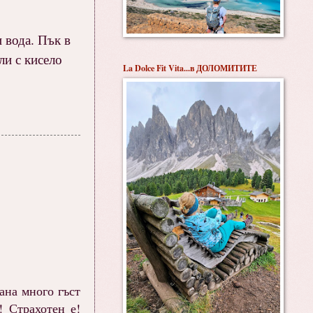
и вода. Пък в
ли с кисело
La Dolce Fit Vita...в ДОЛОМИТИТЕ
ана много гъст
! Страхотен е!