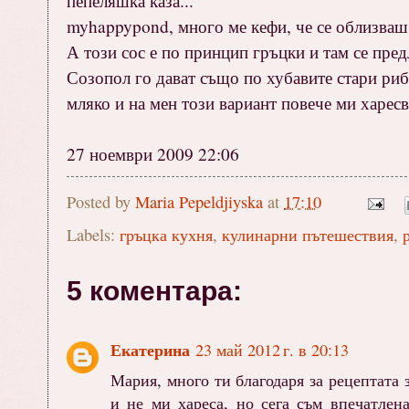
пепеляшка каза...
myhappypond, много ме кефи, че се облизваш 
А този сос е по принцип гръцки и там се предл
Созопол го дават също по хубавите стари риб
мляко и на мен този вариант повече ми харесва
27 ноември 2009 22:06
Posted by
Maria Pepeldjiyska
at
17:10
Labels:
гръцка кухня
,
кулинарни пътешествия
,
5 коментара:
Екатерина
23 май 2012 г. в 20:13
Мария, много ти благодаря за рецептата 
и не ми хареса, но сега съм впечатлен