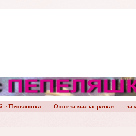
й с Пепеляшка
Опит за малък разказ
за 