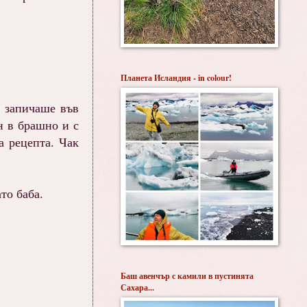
Планета Исландия - in colour!
я запичаше във
н в брашно и с
а рецепта. Чак
то баба.
Баш авенчър с камили в пустинята
Сахара...