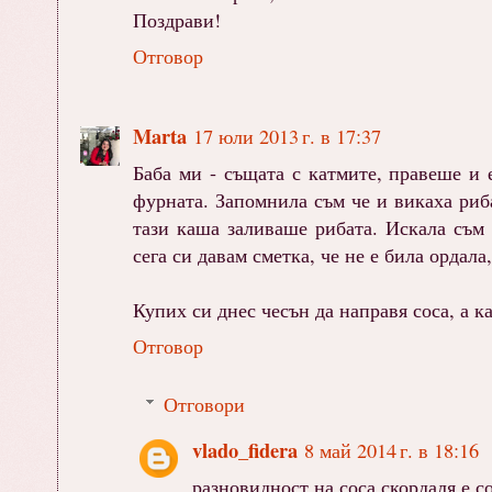
Поздрави!
Отговор
Marta
17 юли 2013 г. в 17:37
Баба ми - същата с катмите, правеше и 
фурната. Запомнила съм че и викаха риб
тази каша заливаше рибата. Искала съм 
сега си давам сметка, че не е била ордала,
Купих си днес чесън да направя соса, а к
Отговор
Отговори
vlado_fidera
8 май 2014 г. в 18:16
разновидност на соса скордаля е с