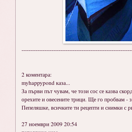
--------------------------------------------------------------
2 коментара:
myhappypond каза...
За първи път чувам, че този сос се казва скор
орехите и овесените трици. Ще го пробвам - з
Пепеляшке, всичките ти рецепти и снимки с ри
27 ноември 2009 20:54