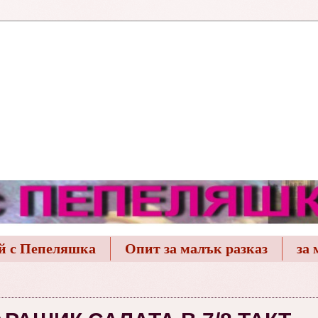
й с Пепеляшка
Опит за малък разказ
за 