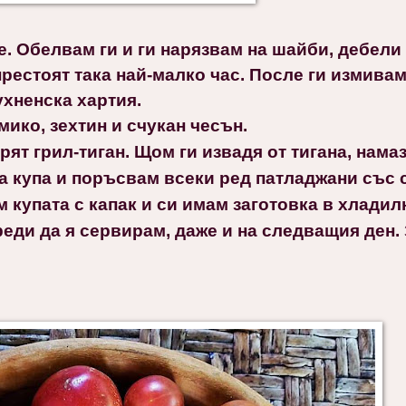
. Обелвам ги и ги нарязвам на шайби, дебели 
престоят така най-малко час. После ги измива
ухненска хартия.
ико, зехтин и счукан чесън.
ят грил-тиган. Щом ги извадя от тигана, нама
ка купа и поръсвам всеки ред патладжани със 
 купата с капак и си имам заготовка в хладилн
реди да я сервирам, даже и на следващия ден. 