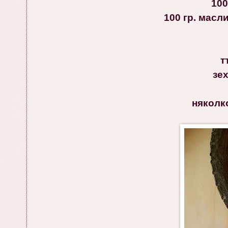
100
100 гр. масл
т
зех
няколк