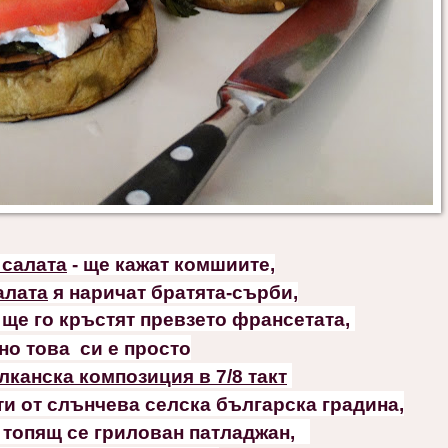
 салата
- ще кажат комшиите,
алата
я наричат братята-сърби,
ще го кръстят превзето франсетата,
но това си е просто
канска композиция в 7/8 такт
ти от слънчева селска българска градина,
 топящ се грилован патладжан,