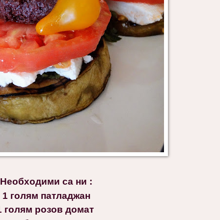
Необходими са ни :
1 голям патладжан
1 голям розов домат