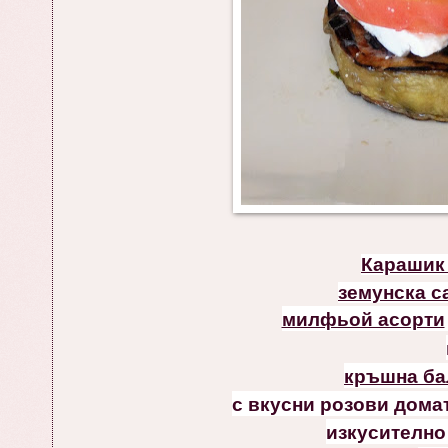
Карашик
земунска с
милфьой асорти
кръшна бал
с вкусни розови дома
изкусително