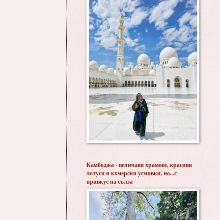
Камбоджа - величави храмове, красиви
лотуси и кхмерски усмивки, но...с
привкус на сълза