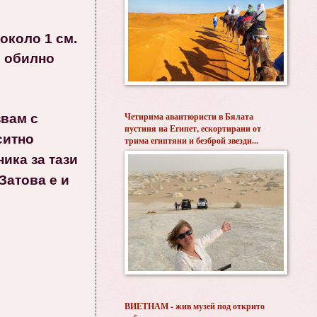
около 1 см.
м обилно
Четирима авантюристи в Бялата
звам с
пустиня на Египет, ескортирани от
ситно
трима египтяни и безброй звезди...
ика за тази
Затова е и
ВИЕТНАМ - жив музей под открито