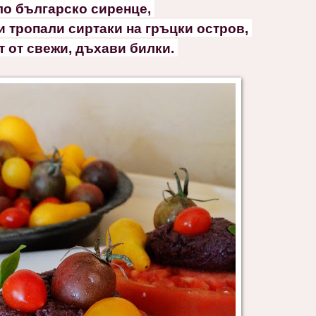
ло българско сиренце,
и тропали сиртаки на гръцки остров,
т от свежи, дъхави билки.