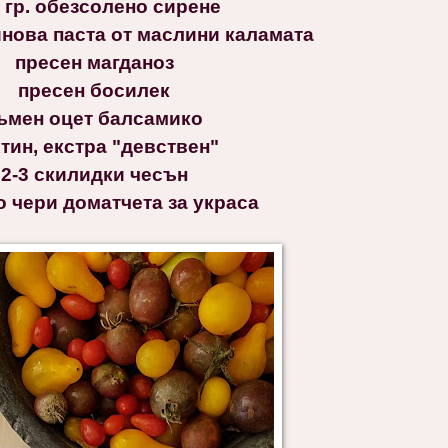
 гр. обезсолено сирене
инова паста от маслини каламата
пресен магданоз
пресен босилек
ъмен оцет балсамико
тин, екстра "девствен"
2-3 скилидки чесън
о чери доматчета за украса