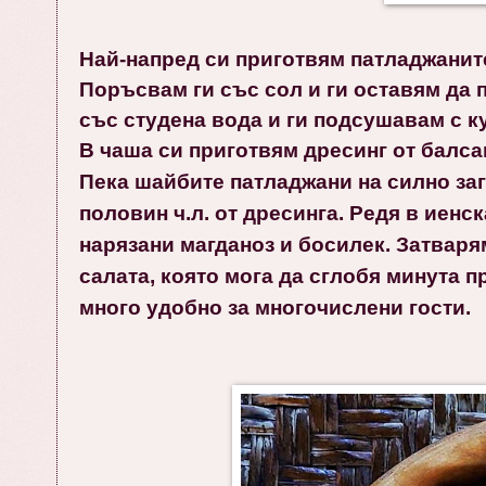
Най-напред си приготвям патладжаните
Поръсвам ги със сол и ги оставям да 
със студена вода и ги подсушавам с к
В чаша си приготвям дресинг от балсам
Пека шайбите патладжани на силно загр
половин ч.л. от дресинга. Редя в иенс
нарязани магданоз и босилек. Затварям
салата, която мога да сглобя минута п
много удобно за многочислени гости.