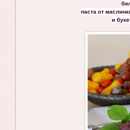
бя
паста от маслинк
и буке