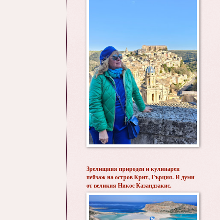
Зрелищния природен и кулинарен
пейзаж на остров Крит, Гърция. И думи
от великия Никос Казандзакис.