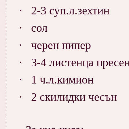
·
2-3 суп.л.зехтин
·
сол
·
черен пипер
·
3-4 листенца пресе
·
1 ч.л.кимион
·
2 скилидки чесън