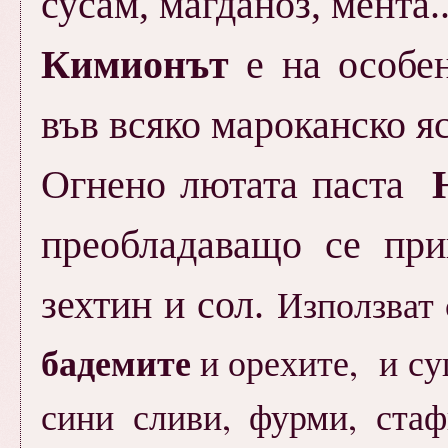
сусам, магданоз, мента...
Кимионът
е на особе
във всяко мароканско яс
Огнено лютата паста
преобладаващо се при
Използват 
зехтин и сол.
бадемите
и орехите, и с
сини сливи, фурми, ста