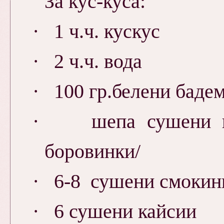
За кус-куса:
·
1 ч.ч. кускус
·
2 ч.ч. вода
·
100 гр.белени баде
·
шепа сушени 
боровинки/
·
6-8 сушени смокин
·
6 сушени кайсии