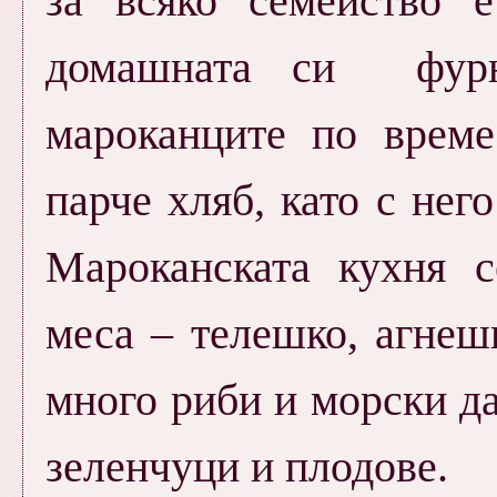
за всяко семейство 
домашната си фурн
мароканците по време
парче хляб, като с нег
Мароканската кухня с
меса – телешко, агнеш
много риби и морски да
зеленчуци и плодове.