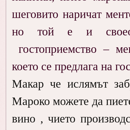
шеговито наричат мент
но той е и своео
гостоприемство – ме
което се предлага на го
Макар че ислямът заб
Мароко можете да пиете
вино , чието производ