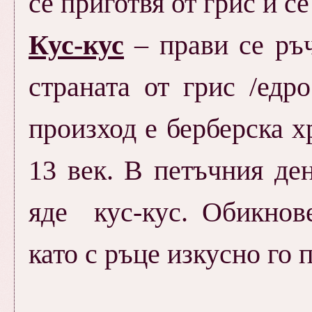
се приготвя от грис и с
Кус-кус
– прави се ръ
страната от грис /едр
произход е берберска х
13 век. В петъчния де
яде кус-кус. Обикнове
като с ръце изкусно го 