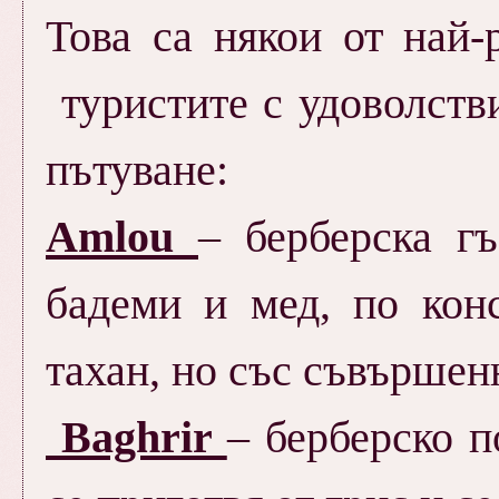
Това са някои от най-
туристите с удоволств
пътуване:
Amlou
– берберска гъ
бадеми и мед, по кон
тахан, но със съвършен
Baghrir
–
берберско п