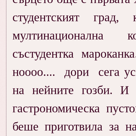
студентският град,
мултинационална 
състудентка мароканка
ноооо.... дори сега у
на нейните гозби. И
гастрономическа пуст
беше приготвила за на