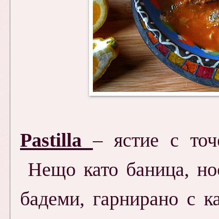
Pastilla
–
ястие с точ
Нещо като баница, ноо
бадеми, гарнирано с ка