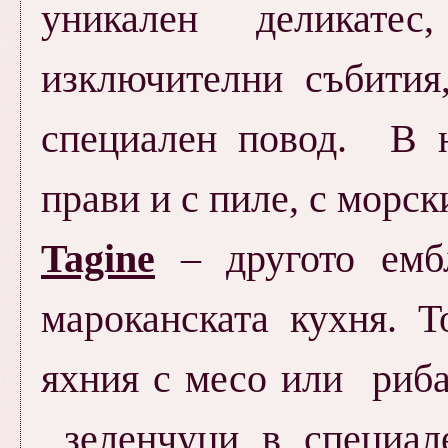
уникален деликате
изключителни събития
специален повод. В 
прави и с пиле, с морск
Tagine
– другото ембл
мароканската кухня. Т
яхния с месо или риба
зеленчуци в специал