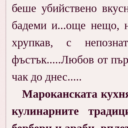
беше убийствено вкус
бадеми и...още нещо, 
хрупкав, с непозн
фъстък.....Любов от пъ
чак до днес.....
Мароканската кухн
кулинарните тради