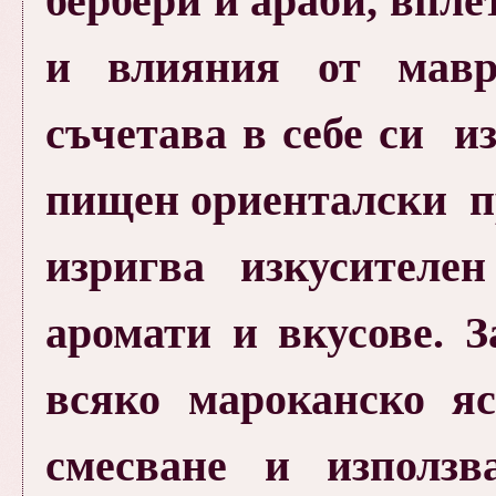
бербери и араби, впл
и влияния от мавр
съчетава в себе си 
пищен ориенталски п
изригва изкусителе
аромати и вкусове. 
всяко мароканско яс
смесване и използв