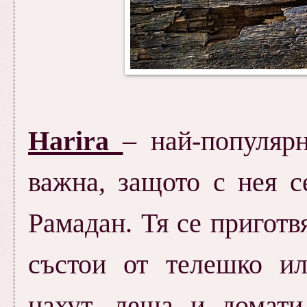
H
arira
– най-популяр
важна, защото с нея с
Рамадан. Тя се приготв
състои от телешко и
нахут, леща и домати