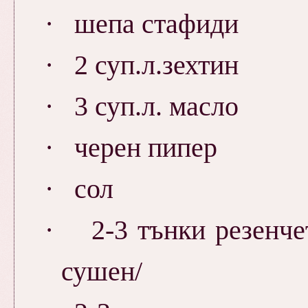
·
шепа стафиди
·
2 суп.л.зехтин
·
3 суп.л. масло
·
черен пипер
·
сол
·
2-3 тънки резенч
сушен/