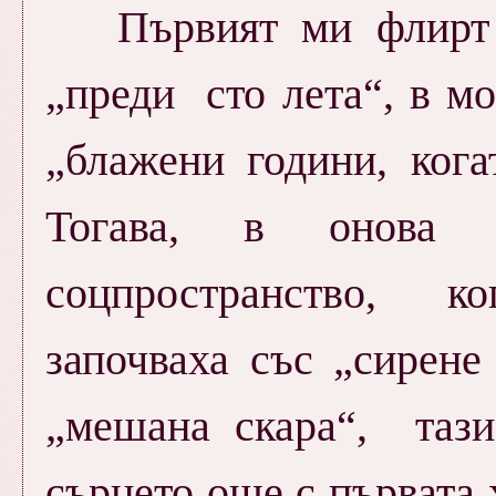
Първият ми флирт с
„преди сто лета“, в мо
„блажени години, кога
Тогава, в онова
соцпространство, к
започваха със „сирен
„мешана скара“, таз
сърцето още с първата 