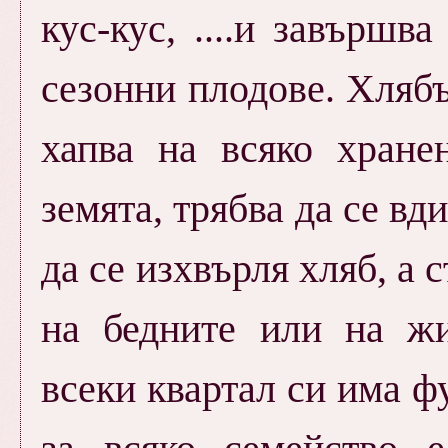
кус-кус, ....и завършв
сезонни плодове. Хлябъ
хапва на всяко хране
земята, трябва да се вд
да се изхвърля хляб, а 
на бедните или на жи
всеки квартал си има ф