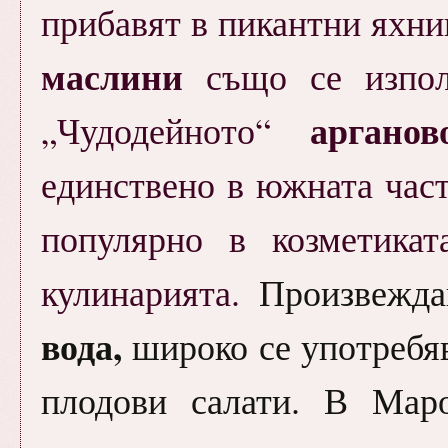
прибавят в пикантни яхни
маслини
също се изпол
аргано
„Чудодейното“
единствено в южната час
популярно в козметика
кулинарията.
Произвежда
вода,
широко се употребяв
плодови салати. В Маро