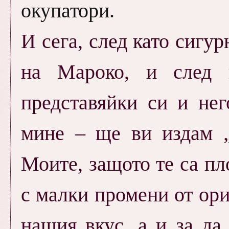
окупатори.
И сега, след като сигу
на Мароко, и след к
представяйки си и него
мине – ще ви издам 
Моите, защото те са пл
с малки промени от ори
нашия вкус, а и за да