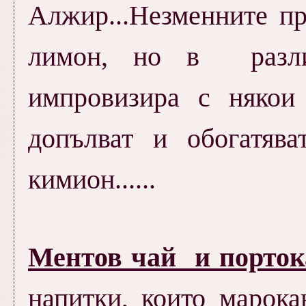
Алжир...Незменните пр
лимон, но в разли
импровизира с някои
допълват и обогатява
кимион......
Ментов чай и порток
напитки, които марок