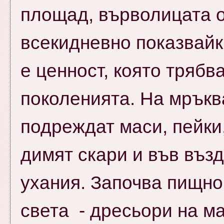
площад, върволицата о
всекидневно показвайки
е ценност, която трябв
поколенията. На мръкв
подреждат маси, пейки,
димят скари и във възд
ухания. Започва пищно
света - дресьори на ма