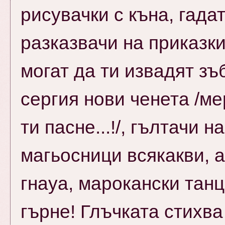
рисувачки с къна, гада
разказвачи на приказк
могат да ти извадят зъ
сергия нови ченета /м
ти пасне...!/, гълтачи 
магьосници всякакви, 
гнауа, марокански танц
гърне! Глъчката стихва