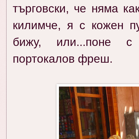
търговски, че няма ка
килимче, я с кожен п
бижу, или...поне 
портокалов фреш.