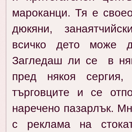
мароканци. Тя е свое
дюкяни, занаятчийск
всичко дето може д
Загледаш ли се в ня
пред някоя сергия,
търговците и се отпо
наречено пазарлък. Мн
с реклама на стока