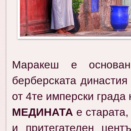
Маракеш е основан
берберската династия
от 4те имперски града 
МЕДИНАТА
е старата,
и притегателен цент