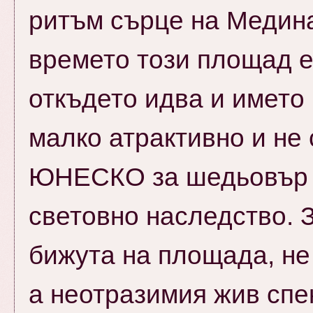
ритъм сърце на Медина
времето този площад е
откъдето идва и името 
малко атрактивно и не 
ЮНЕСКО за шедьовър н
световно наследство. 
бижута на площада, не
а неотразимия жив спе