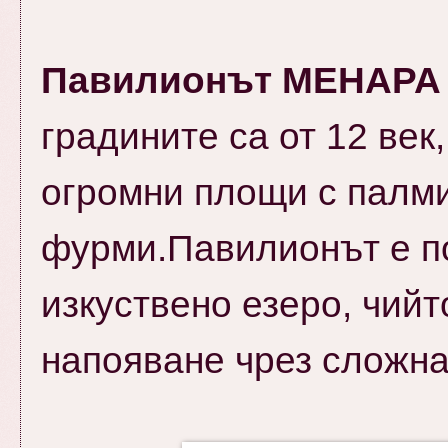
Павилионът МЕНАРА с
градините са от 12 век
огромни площи с палми
фурми.Павилионът е по
изкуствено езеро, чийт
напояване чрез сложна