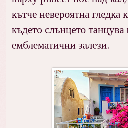
кътче невероятна гледка 
където слънцето танцува 
емблематични залези.