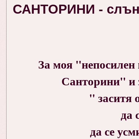
САНТОРИНИ - слънце
За моя "непосилен
Санторини" и з
" заситя 
да 
да се ус