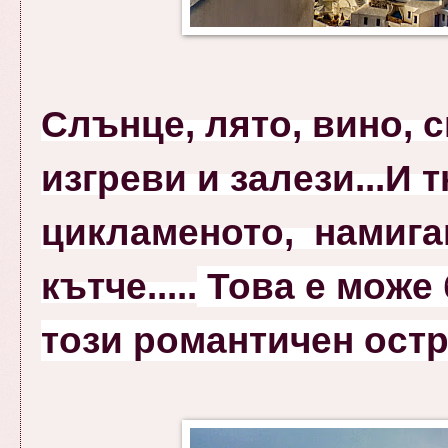
Слънце, лято, вино, 
изгреви и залези...И 
цикламеното, намига
кътче.....
Това е може 
този романтичен остро