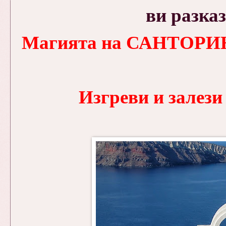
ви разка
Магията на САНТОРИНИ -
Изгреви и зале