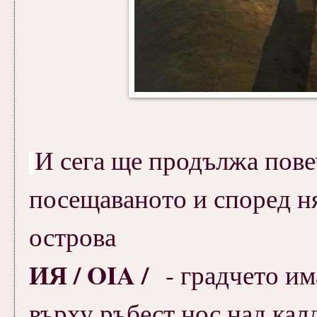
И сега ще продължа пове
посещаваното и според н
острова
ИЯ / OIA /
- градчето и
върху ръбест нос над калд