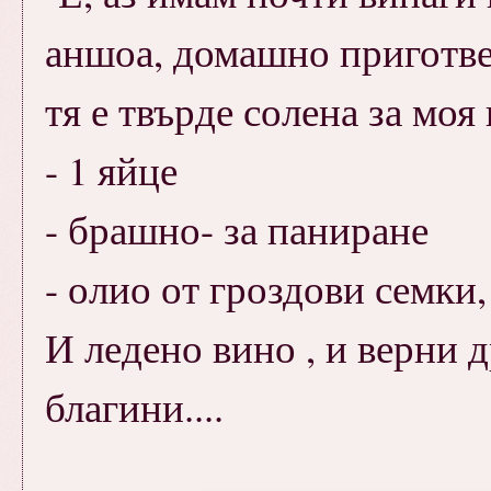
аншоа, домашно приготве
тя е твърде солена за моя 
- 1 яйце
- брашно- за паниране
- олио от гроздови семки,
И ледено вино , и верни д
благини....