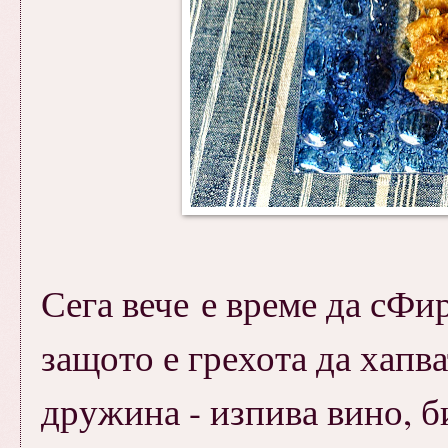
Сега вече е време да сФи
защото е грехота да хапва
дружина - изпива вино, би