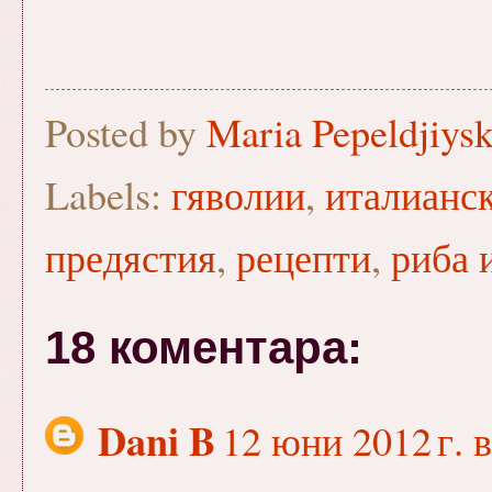
Posted by
Maria Pepeldjiys
Labels:
гяволии
,
италианск
предястия
,
рецепти
,
риба 
18 коментара:
Dani B
12 юни 2012 г. в