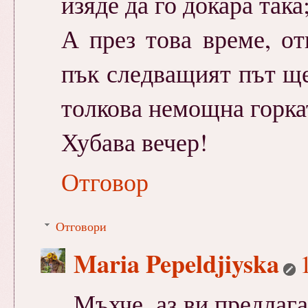
изяде да го докара така
А през това време, о
пък следващият път ще 
толкова немощна горката
Хубава вечер!
Отговор
Отговори
Maria Pepeldjiyska
Мъхче, аз ви предлага