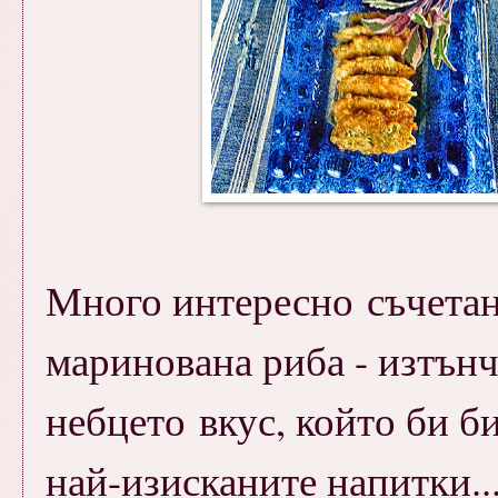
Много интересно съчетан
маринована риба - изтън
небцето вкус, който би б
най-изисканите напитки....