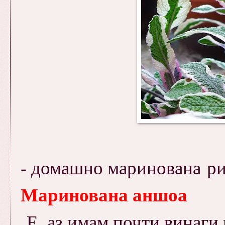
- домашно маринована риб
Маринована аншоа
Е, аз имам почти винаги