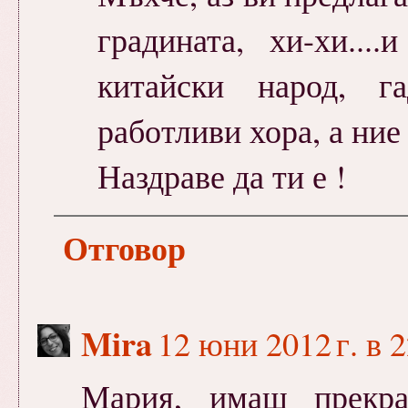
градината, хи-хи...
китайски народ, г
работливи хора, а ние 
Наздраве да ти е !
Отговор
Mira
12 юни 2012 г. в 
Мария, имаш прекра