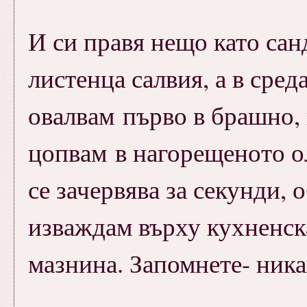
И си правя нещо като санд
листенца салвия, а в сред
овалвам първо в брашно, 
цопвам в нагорещеното о
се зачервява за секунди, 
изваждам върху кухненска
мазнина. Запомнете- никак