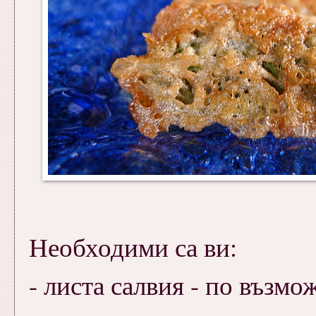
Необходими са ви:
- листа салвия - по възм