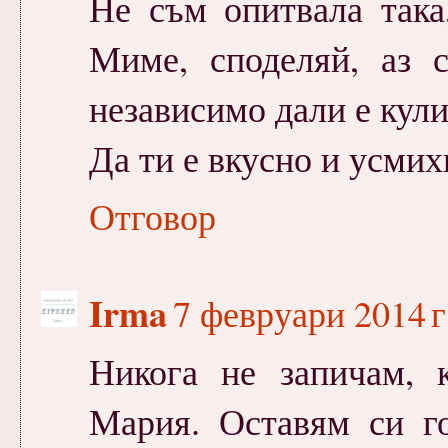
Не съм опитвала така
Миме, споделяй, аз 
независимо дали е кулин
Да ти е вкусно и усмих
Отговор
Irma
7 февруари 2014 г
Никога не запичам, к
Мария. Оставям си г