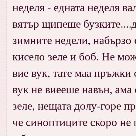
неделя - едната неделя ва
вятър щипеше бузките....д
зимните недели, набързо
кисело зеле и боб. Не мо
вие вук, тате маа пръжки 
вук не виееше навън, ама
зеле, нещата долу-горе п
че синоптиците скоро не 