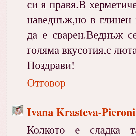
си я правя.В херметиче
наведнъж,но в глинен
да е сварен.Веднъж с
голяма вкусотия,с люта
Поздрави!
Отговор
Ivana Krasteva-Pieron
Колкото е сладка т