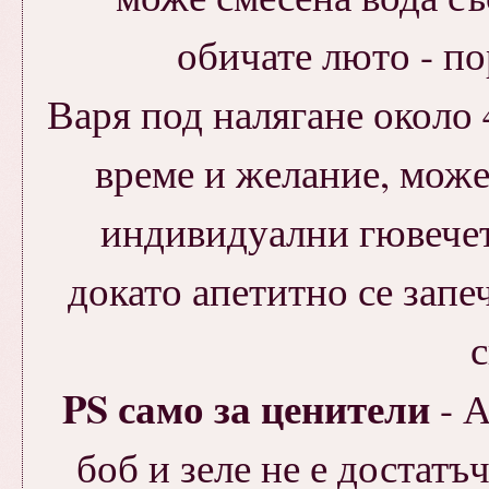
обичате люто - п
Варя под налягане около 
време и желание, може 
индивидуални гювечет
докато апетитно се запеч
с
PS само за ценители
- А
боб и зеле не е достатъ