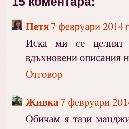
15 коментара:
Петя
7 февруари 2014 г
Иска ми се целият 
вдъхновени описания н
Отговор
Живка
7 февруари 2014
Обичам я тази манджич