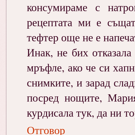
консумираме с натр
рецептата ми е същат
тефтер още не е напеча
Инак, не бих отказала
мръфле, ако че си хапн
снимките, и зарад слад
посред нощите, Мария
курдисала тук, да ни то
Отговор