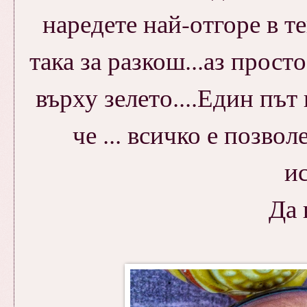
наредете най-отгоре в т
така за разкош...аз прост
върху зелето....Един път
че ... всичко е позвол
ис
Да 