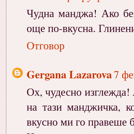
Чудна манджа! Ако бе
още по-вкусна. Глинен
Отговор
Gergana Lazarova
7 фе
Ох, чудесно изглежда!
на тази манджичка, к
вкусно ми го правеше б