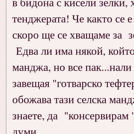
в бидона с кисели зелки, 
тенджерата! Че както се 
скоро ще се хващаме за зе
Едва ли има някой, който 
манджа, но все пак...нали
завещая "готварско тефтер
обожава тази селска манджа
знаете, да "консервирам 
думи......