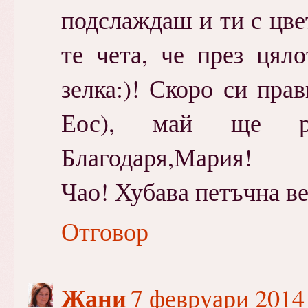
подслаждаш и ти с цвет
те чета, че през цял
зелка:)! Скоро си пра
Еос), май ще ра
Благодаря,Мария!
Чао! Хубава петъчна ве
Отговор
Жани
7 февруари 2014 