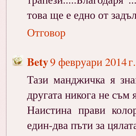
това ще е едно от задъ
Отговор
Bety
9 февруари 2014 г.
Тази манджичка я зна
другата никога не съм я
Наистина прави коло
един-два пъти за цялата