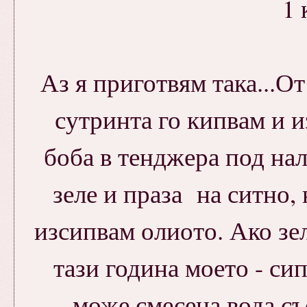
1 
Аз я приготвям така...От
сутринта го кипвам и 
боба в тенджера под нал
зеле и праза на ситно,
изсипвам олиото. Ако зел
тази година моето - си
може смесена вода със