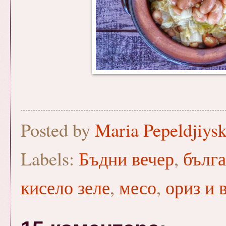
Posted by
Maria Pepeldjiys
Labels:
Бъдни вечер
,
бълга
кисело зеле
,
месо
,
ориз и 