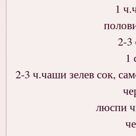
1 ч.
полови
2-3
1 
2-3 ч.чаши зелев сок, сам
че
люспи ч
ч