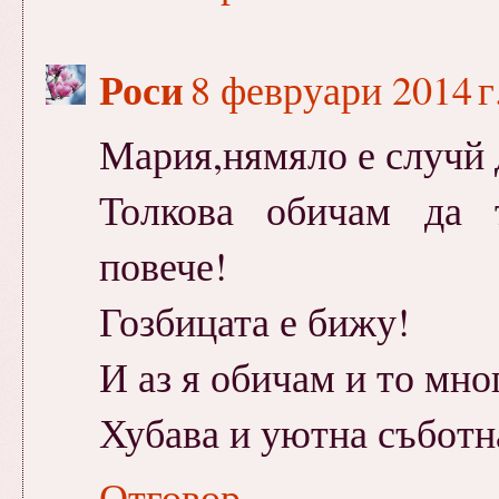
Роси
8 февруари 2014 г.
Мария,нямяло е случй д
Толкова обичам да 
повече!
Гозбицата е бижу!
И аз я обичам и то мно
Хубава и уютна съботн
Отговор