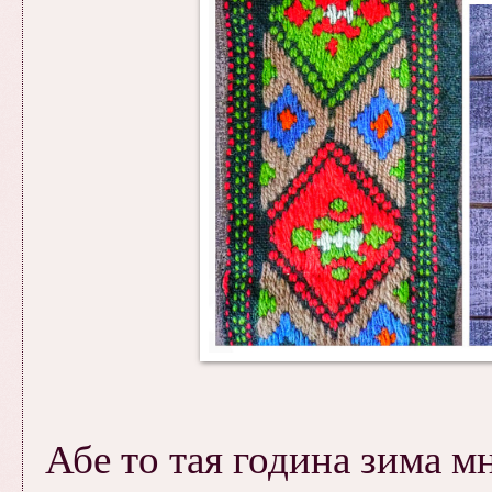
Абе то тая година зима мн