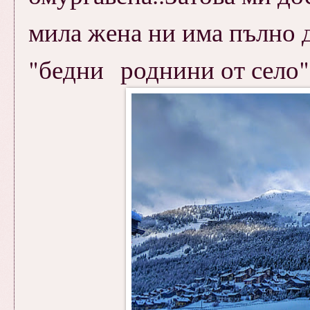
мила жена ни има пълно д
"бедни роднини от село".