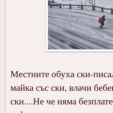
Местните обуха ски-писал
майка със ски, влачи бебе
ски....Не че няма безплат