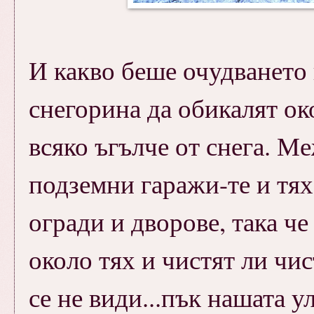
И какво беше очудването 
снегорина да обикалят о
всяко ъгълче от снега. М
подземни гаражи-те и тя
огради и дворове, така ч
около тях и чистят ли чис
се не види...пък нашата у