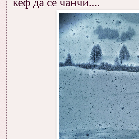
кеф да се чанчи....