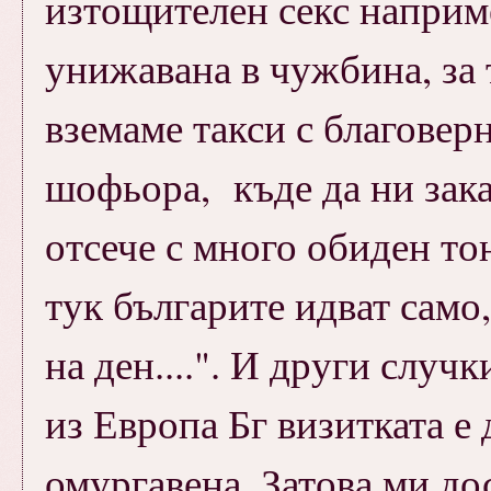
изтощителен секс наприме
унижавана в чужбина, за 
вземаме такси с благовер
шофьора, къде да ни зака
отсече с много обиден тон
тук българите идват само,
на ден....". И други случ
из Европа Бг визитката е
омургавена..Затова ми до