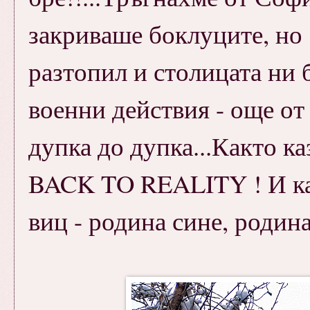
закриваше боклуците, но .
разтопил и столицата ни 
военни действия - още от
дупка до дупка...Както ка
BACK TO REALITY ! И как
виц - родина сине, родина!