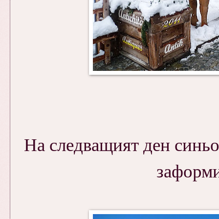
На следващият ден синьот
заформи