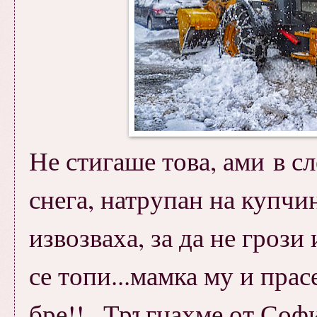
Не стигаше това, ами в с
снега, натрупан на купчи
извозваха, за да не грози 
се топи...мамка му и прас
бре!!...Тръгнахме от Соф