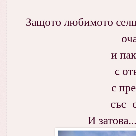
Защото любимото сел
оч
и па
с от
с пре
със с
И затова..