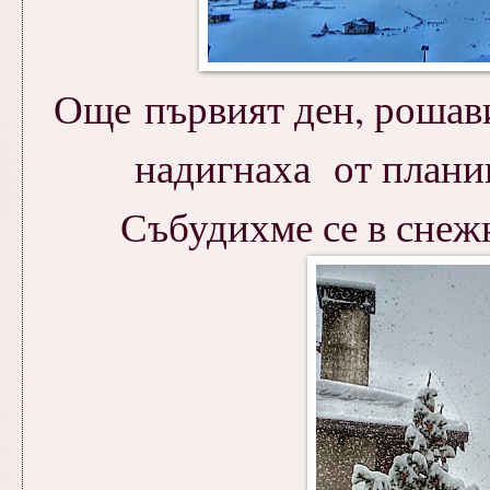
Още първият ден, рошави
надигнаха от планина
Събудихме се в снежна