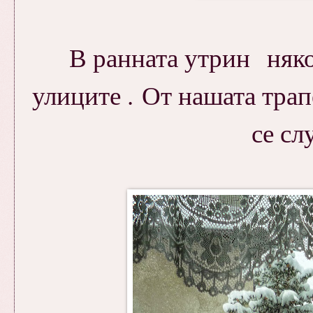
В ранната утрин няко
улиците . От нашата тра
се сл