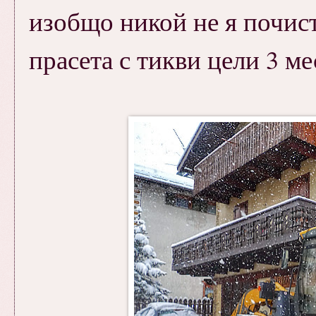
изобщо никой не я почист
прасета с тикви цели 3 ме