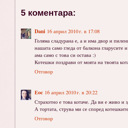
5 коментара:
Dani
16 април 2010 г. в 17:08
Голяма сладурана е, а и има двор и пиленц
нашата само гледа от балкона гларусите и 
ама само с това си остава :)
Котешки поздрави от моята на твоята кота
Отговор
Еoc
16 април 2010 г. в 20:22
Страхотно е това котаче. Да ви е живо и з
А тортата, струва ми се според котешките
Отговор