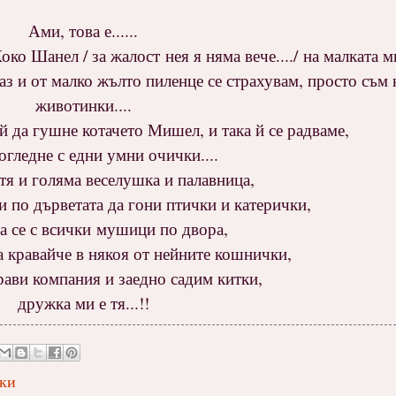
Ами, това е......
ко Шанел / за жалост нея я няма вече..../ на малката 
 аз и от малко жълто пиленце се страхувам, просто съм 
животинки....
й да гушне котачето Мишел, и така й се радваме,
гледне с едни умни очички....
 тя и голяма веселушка и палавница,
и по дърветата да гони птички и катерички,
а се с всички мушици по двора,
а кравайче в някоя от нейните кошнички,
ави компания и заедно садим китки,
дружка ми е тя...!!
зки