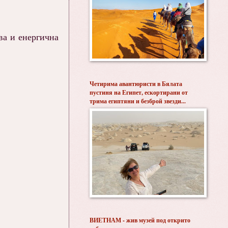
ва и енергична
Четирима авантюристи в Бялата
пустиня на Египет, ескортирани от
трима египтяни и безброй звезди...
ВИЕТНАМ - жив музей под открито