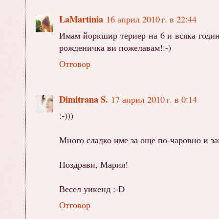
LaMartinia
16 април 2010 г. в 22:44
Имам йоркшир териер на 6 и всяка година
рожденичка ви пожелавам!:-)
Отговор
Dimitrana S.
17 април 2010 г. в 0:14
:-)))
Много сладко име за още по-чаровно и за
Поздрави, Мария!
Весел уикенд :-D
Отговор