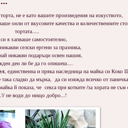
..
 торта, не е като вашите произведения на изкуството,
аше онли от вкусовите качества и количественните сто
тортата.....
 си я хапваше самостоятелно,
никакви селски ергени за празника,
ай никакви подаръци освен нашия,
жден ден ли бе да го опишеш....
ел
, единственна и пряка наследница на майка си Коко 
се така сладко да мърка, да си изяжда всичко от паничк
майка й показа, че секса при котките /за хората не съм 
.!/ не води до нищо добро...!