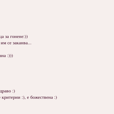
а за гонене:))
им се заканва...
на :)))
драво :)
 критерии :), е божествена :)