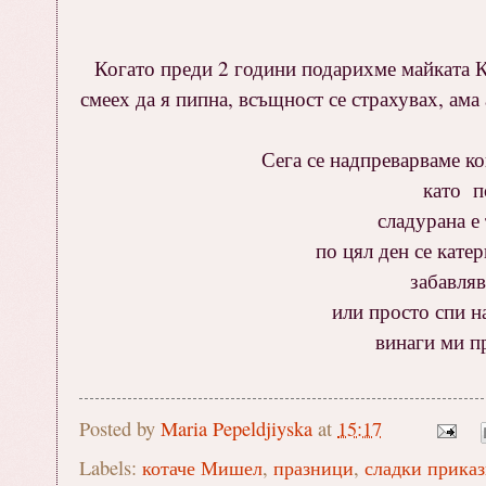
Когато преди 2 години подарихме майката Ко
смеех да я пипна, всъщност се страхувах, ама
Сега се надпреварваме ко
като по
сладурана е
по цял ден се катер
забавляв
или просто спи н
винаги ми пр
Posted by
Maria Pepeldjiyska
at
15:17
Labels:
котаче Мишел
,
празници
,
сладки прика