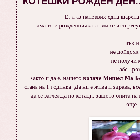
КОТЕШКИ РОЖДЕН ДЕН...
Е, и аз направих една шарена
ама то и рожденничката ми се интересув
пък и
не дойдоха 
не получи м
абе...ро
котаче Мишел Ма Б
Както и да е, нашето
стана на 1 годинка! Да ни е жива и здрава, в
да се заглежда по котаци, защото опита на 
още..