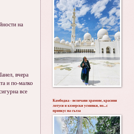
йности на
Шанел, вчера
ата и по-малко
сигурна все
Камбоджа - величави храмове, красиви
лотуси и кхмерски усмивки, но...с
привкус на сълза