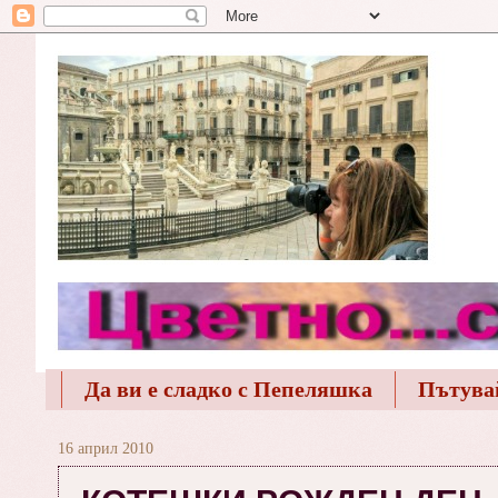
Да ви е сладко с Пепеляшка
Пътува
16 април 2010