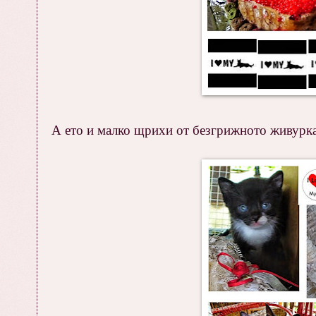
А ето и малко щрихи от безгрижното живурка