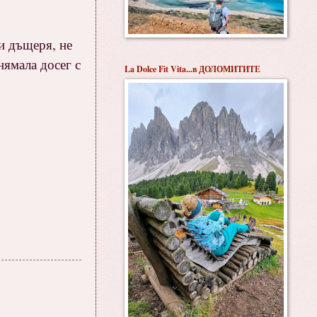
ми дъщеря, не
нямала досег с
La Dolce Fit Vita...в ДОЛОМИТИТЕ