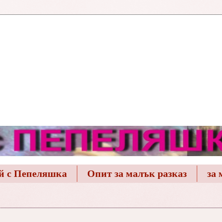
й с Пепеляшка
Опит за малък разказ
за 