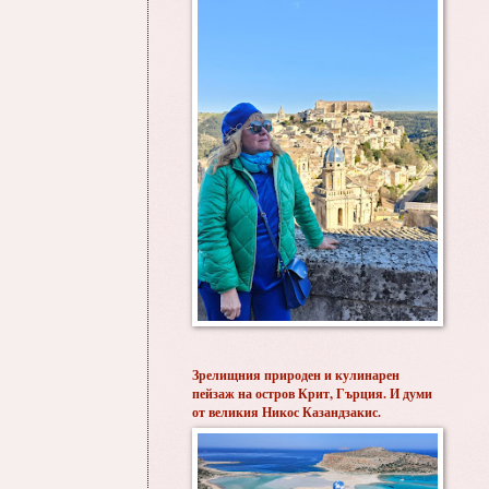
Зрелищния природен и кулинарен
пейзаж на остров Крит, Гърция. И думи
от великия Никос Казандзакис.