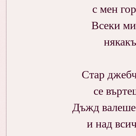
с мен го
Всеки ми
някакъ
Стар джебч
се върте
Дъжд валеше
и над всич