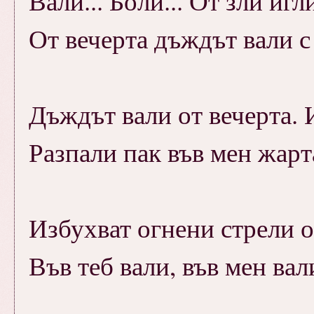
Вали... Боли... От зли игл
От вечерта дъждът вали с
Дъждът вали от вечерта. И
Разпали пак във мен жарт
Избухват огнени стрели о
Във теб вали, във мен вал