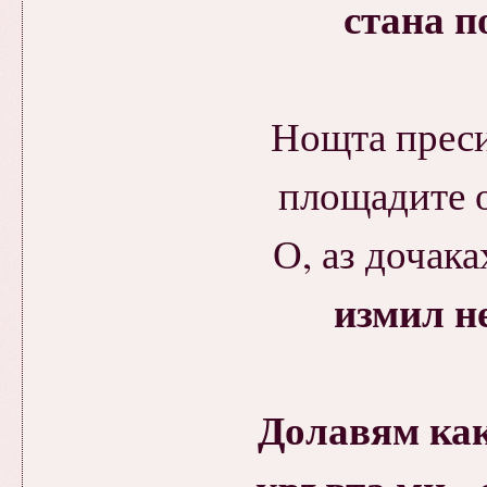
стана п
Нощта преси
площадите о
О, аз дочак
измил н
Долавям как