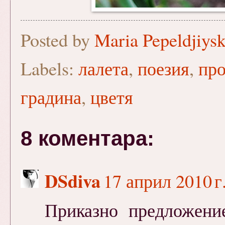
Posted by
Maria Pepeldjiys
Labels:
лалета
,
поезия
,
про
градина
,
цветя
8 коментара:
DSdiva
17 април 2010 г.
Приказно предложени