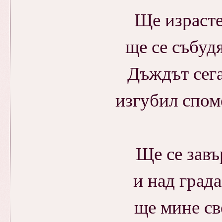
Ще израсте
ще се събуд
Дъждът сега
изгубил спом
Ще се завъ
и над града
ще мине св