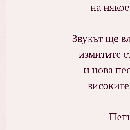
на някое
Звукът ще вл
измитите с
и нова пе
високите
Петъ