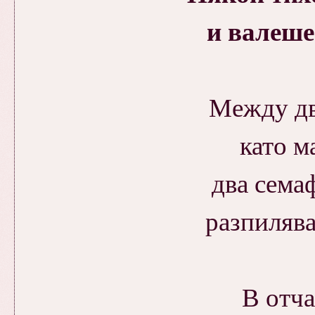
и валеше
Между дв
като м
два сема
разпилява
В отча