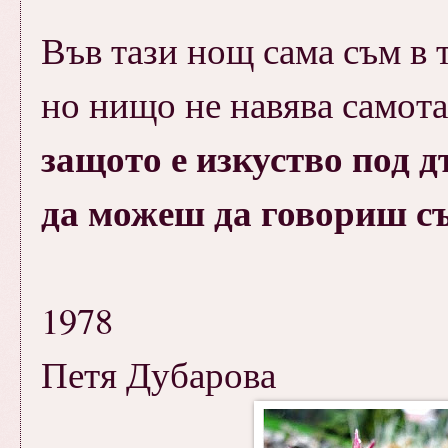
Във тази нощ сама съм в 
но нищо не навява самота
защото е изкуство под 
да можеш да говориш съ
1978
Петя Дубарова