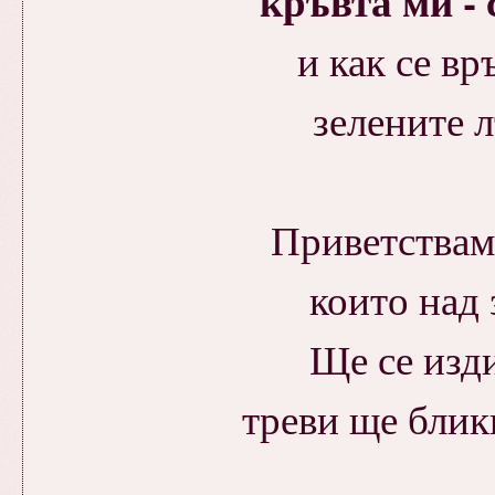
кръвта ми - 
и как се вр
зелените л
Приветствам
които над 
Ще се изди
треви ще блик