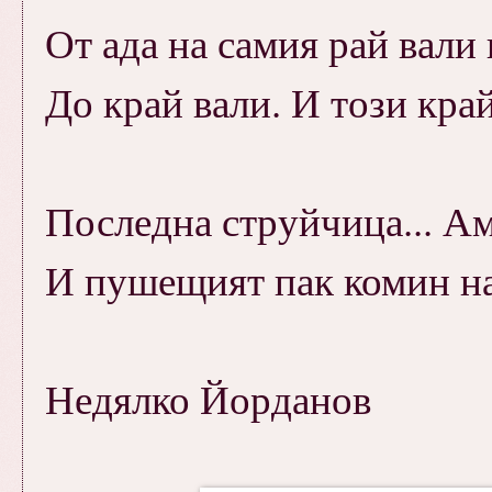
От ада на самия рай вали
До край вали. И този кра
Последна струйчица... Ам
И пушещият пак комин на
Недялко Йорданов