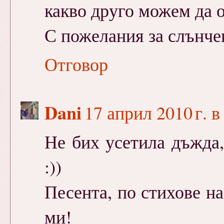
какво друго можем да о
С пожелания за слънче
Отговор
Dani
17 април 2010 г. в
Не бих усетила дъжда, 
:))
Песента, по стихове н
ми!