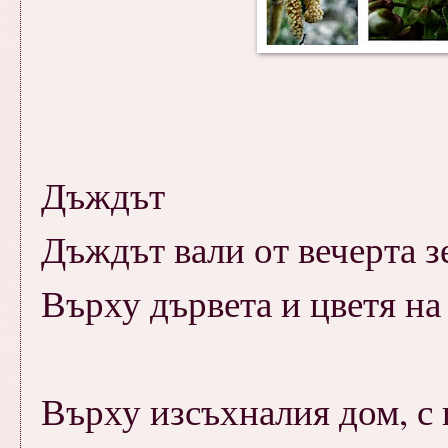
Дъждът
Дъждът вали от вечерта зе
Върху дървета и цветя на
Върху изсъхналия дом, с