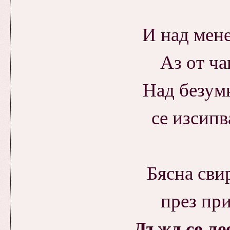
И над мене
Аз от ча
Над безум
се изсипв
Бясна сви
през при
Дъжд се ле