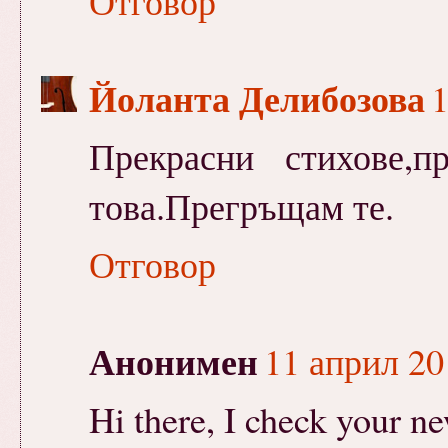
Отговор
Йоланта Делибозова
1
Прекрасни стихове,п
това.Прегръщам те.
Отговор
Анонимен
11 април 201
Hi there, I check your ne