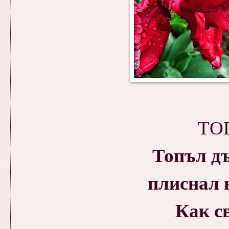
ТО
Топъл дъ
плиснал 
Как с