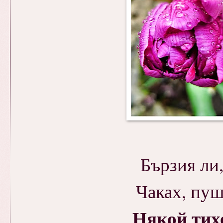
Бързия ли,
Чаках, пуше
Някой тих