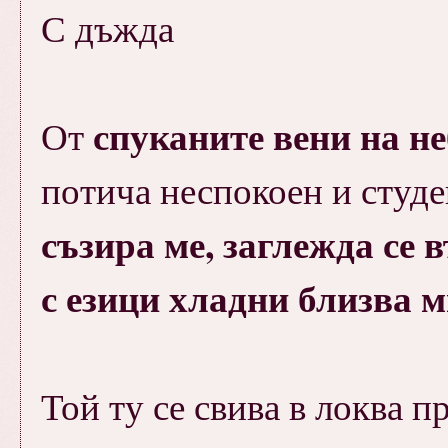
С дъжда
спуканите вени на не
От
потича неспокоен и студе
съзира ме, заглежда се в
с езици хладни близва 
Той ту се свива в локва п