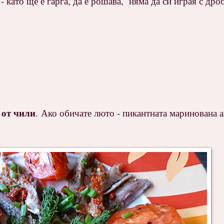
- като ще е гарга, да е рошава, няма да си играя с дроби
 от чили
. Ако обичате люто - пикантната маринована 