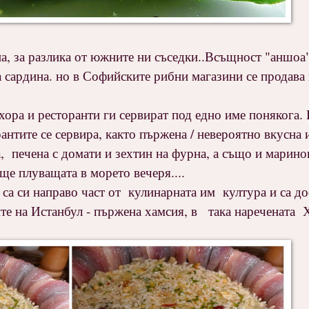
а, за разлика от южните ни съседки..Всъщност "аншоа"
ча сардина. но в Софийските рибни магазини се продава
 хора и ресторанти ги сервират под едно име понякога.
антите се сервира, както пържена / невероятно вкусна 
ра, печена с домати и зехтин на фурна, а също и марино
още плуващата в морето вечеря....
 са си направо част от кулинарната им култура и са до
те на Истанбул - пържена хамсия, в така наречената 