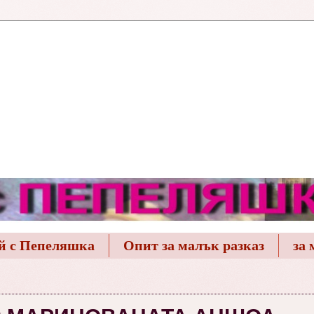
й с Пепеляшка
Опит за малък разказ
за 