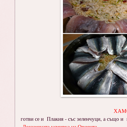
ХАМС
готви се и Плакия - със зеленчуци, а също и
Локумената усмивка на Ориента
.