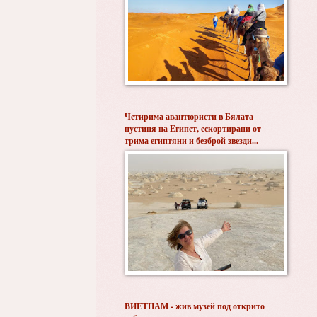
Четирима авантюристи в Бялата
пустиня на Египет, ескортирани от
трима египтяни и безброй звезди...
ВИЕТНАМ - жив музей под открито