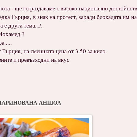
нота - ще го раздаваме с високо национално достойнств
едка Гърция, в знак на протест, заради блокадата им н
 е друга тема.../.
 Мохамед ?
.....
 Гърция, на смешната цена от 3.50 за кило.
ните и превъзходни на вкус
МАРИНОВАНА АНШОА