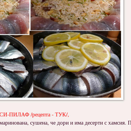
И-ПИЛАФ /рецепта - ТУК/
,
 маринована, сушена, че дори и има десерти с хамсия. 