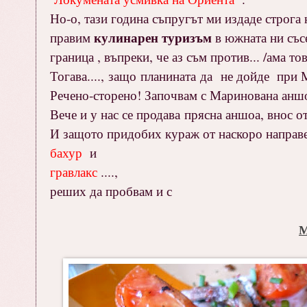
Но-о, тази година съпругът ми издаде строга 
кулинарен туризъм
правим
в южната ни със
граница , въпреки, че аз съм против... /ама това
Тогава...., защо планината да не дойде при
Речено-сторено! Започвам с Маринована аншоа
Вече и у нас се продава прясна аншоа, внос от
И защото придобих кураж от наскоро направе
бахур
и
гравлакс
....,
реших да пробвам и с