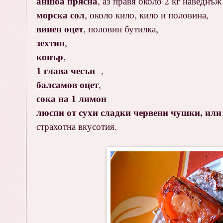
аншоа прясна
, аз правя около 2 кг наведнъж 
морска сол
, около кило, кило и половина,
винен оцет
, половин бутилка,
зехтин
,
копър
,
1 глава чесън
,
балсамов оцет
,
сока на 1 лимон
люспи от сухи сладки червени чушки, или
страхотна вкусотия.