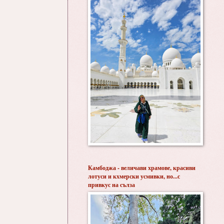
Камбоджа - величави храмове, красиви
лотуси и кхмерски усмивки, но...с
привкус на сълза