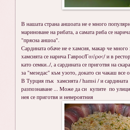
В нашата страна аншоата не е много популярн
мариноване на рибата, а самата риба се нари
"прясна аншоа".
Сардината обаче не е хамсия, макар че много
хамсията се нарича Гаврос/Γαύρος/ и в рестор
като семки../, а сардината се приготвя на ска
за "мезедас" към узото, докато си чакаш все 
В Турция пък хамсията / hamsi / и сардината
разпознаване ... Може да си купите по улици
нея се приготвя и невероятния