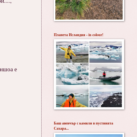
....,
Планета Исландия - in colour!
аншоа е
Баш авенчър с камили в пустинята
Сахара...