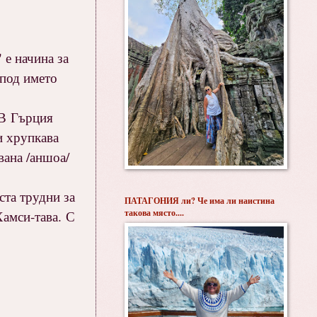
 е начина за
 под името
 В Гърция
и хрупкава
вана /аншоа/
ста трудни за
ПАТАГОНИЯ ли? Че има ли наистина
такова място....
Хамси-тава. С