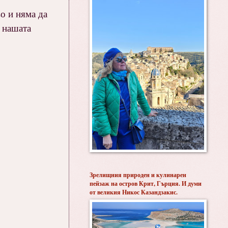
о и няма да
а нашата
Зрелищния природен и кулинарен
пейзаж на остров Крит, Гърция. И думи
от великия Никос Казандзакис.