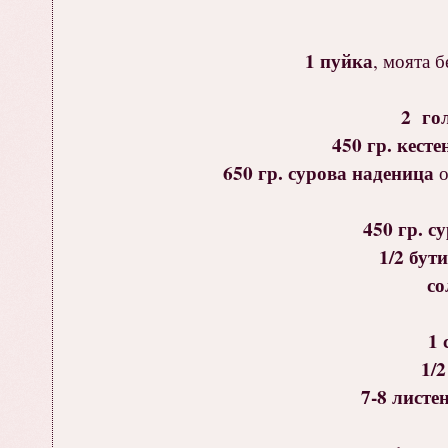
1 пуйка
, моята б
2 го
450 гр. кесте
650 гр. сурова наденица
о
450 гр. с
1/2 бут
со
1 
1/2
7-8 листе