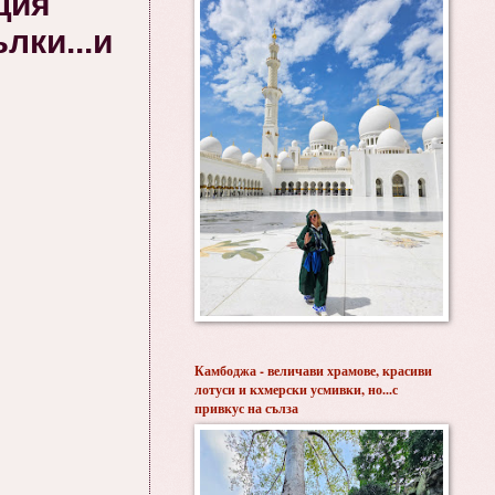
ция
лки...и
Камбоджа - величави храмове, красиви
лотуси и кхмерски усмивки, но...с
привкус на сълза