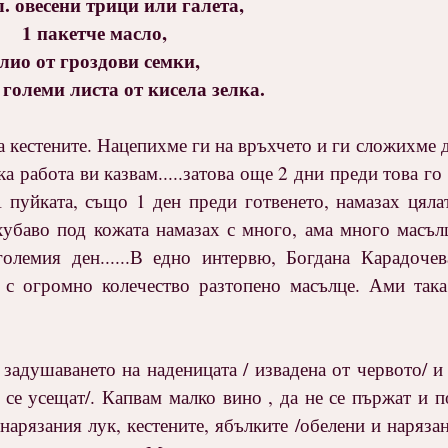
л. овесени трици или галета,
1 пакетче масло,
лио от гроздови семки,
големи листа от кисела зелка.
 кестените. Нацепихме ги на връхчето и ги сложихме д
а работа ви казвам.....затова още 2 дни преди това го
 пуйката, също 1 ден преди готвенето, намазах цялат
хубаво под кожата намазах с много, ама много масъ
олемия ден......В едно интервю, Богдана Карадочев
 с огромно колечество разтопено масълце. Ами така
задушаването на наденицата / извадена от червото/ и
 се усещат/. Капвам малко вино , да не се пържат и п
нарязания лук, кестените, ябълките /обелени и нарязан