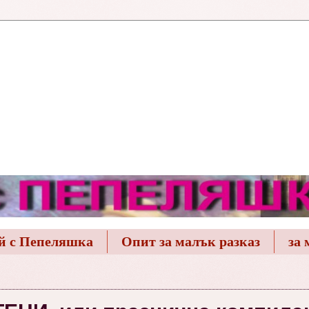
й с Пепеляшка
Опит за малък разказ
за 