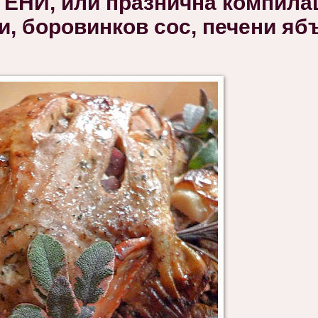
НИ, или празнична компила
и, боровинков сос, печени ябъ