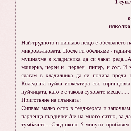
1 суп.
о
няколко 
Най-трудното и пипкаво нещо е обелването на
микровълновата. После ги обелихме - гадничк
мушнахме в хладилника да си чакат реда...А
мащерка, черен и червен пипер, и сол. И 
слагам в хладилника да си почива преди г
Коледната пуйка инжектира със спринцовка
пуйчицата, като е с такова суховато месце......
Приготвяне на плънката :
Сипвам малко олио в тенджерата и започвам 
парченца гърдички /не на много ситно, за да
тумбачето....След около 5 минути, прибавям 