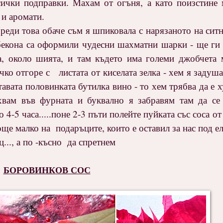
сички подправки. Махам от огъня, а като поизстине 
 и аромати.
.Преди това обаче съм я шпиковала с нарязаното на сит
 бекона са оформили чудесни шахматни шарки - ще ги 
на, около шията, и там където има големи джобчета
ко отгоре с листата от киселата зелка - хем я задуша
тавата половинката бутилка вино - то хем трябва да е 
ъхвам във фурната и буквално я забравям там да се
4-5 часа.....поне 2-3 пъти полейте пуйката със соса от 
е малко на подаръците, които е оставил за нас под е
ц..., а по -късно да спретнем
БОРОВИНКОВ СОС