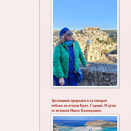
Зрелищния природен и кулинарен
пейзаж на остров Крит, Гърция. И думи
от великия Никос Казандзакис.