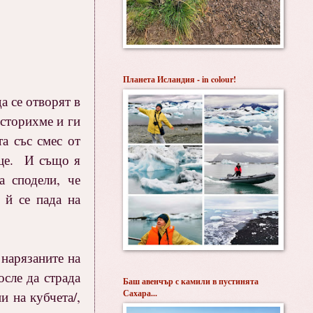
Планета Исландия - in colour!
а се отворят в
 сторихме и ги
а със смес от
лце. И също я
а сподели, че
 й се пада на
 нарязаните на
осле да страда
Баш авенчър с камили в пустинята
Сахара...
и на кубчета/,