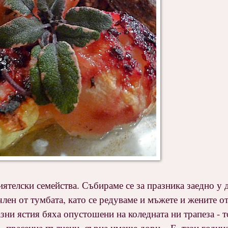
ятелски семейства. Събираме се за празника заедно у 
лен от тумбата, като се редуваме и мъжете и жените от
ни ястия бяха опустошени на коледната ни трапеза - т
, прасенца пълнени, сърна имаше дори....Е, тази годин