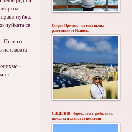
дсмъртна
 прави пуйка,
ко пуйката се
Остров Прочида - на една вълна
разстояние от Неапол...
ва Пеги от
 на главата
менихме -
ам от
СИЦИЛИЯ - барок, паста, риба, вино,
шоколад и слънце за ценители