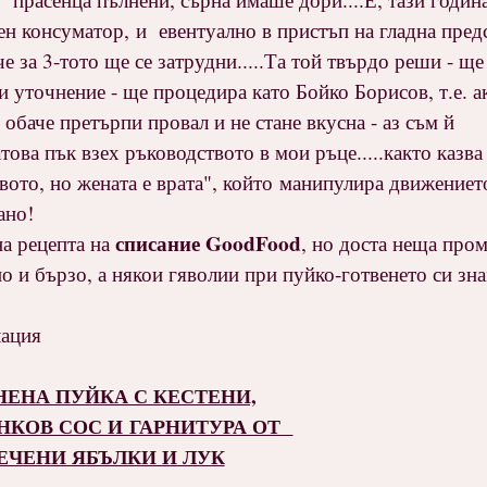
ен консуматор, и евентуално в пристъп на гладна пре
е за 3-тото ще се затрудни.....Та той твърдо реши - ще
и уточнение - ще процедира като Бойко Борисов, т.е. а
о обаче претърпи провал и не стане вкусна - аз съм й
атова пък взех ръководството в мои ръце.....както каз
твото, но жената е врата", който манипулира движението
ано!
списание GoodFood
на рецепта на
, но доста неща про
о и бързо, а някои гяволии при пуйко-готвенето си зн
лация
ЕНА ПУЙКА С КЕСТЕНИ,
НКОВ СОС И ГАРНИТУРА ОТ
ЕЧЕНИ ЯБЪЛКИ И ЛУК