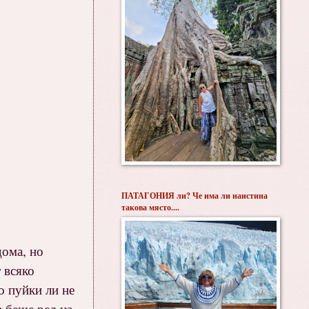
ПАТАГОНИЯ ли? Че има ли наистина
такова място....
дома, но
 всяко
о пуйки ли не
а беше ред на