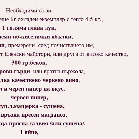
Необходими са ви:
еше Бг охладен екземпляр с тегло 4.5 кг.,
1 голяма глава лук
,
леми по-киселички ябълки
,
ни
, премерени след почистването им,
т Еленски майстори, или друга от високо качество,
300 гр.бекон
,
урови гърди
, или вратна пържола,
илка качествено червено вино
,
л и черен пипер на вкус,
червен пипер,
суп.л.мащерка - сушена,
 връзка пресен магданоз,
нца прясна салвия /или сушена/,
1 яйце,