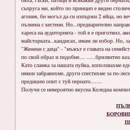
съпруга ми, който по принцип е виден столич
агония, би могъл да си изпържи 2 яйца, но веч
пълнена с кестени. Но...предварително направ
хареса на аудиторията - той я е приготвил, ак
майсторката...кандисах, имам ли избор. Но, з
"Женени с деца" - "мъжът е главата на семейс
по свой образ и подобие.... ......брилянтно каз
Като сламка за нашата пуйка, използвахме ед
някои забравихме, други спестихме за по-лесн
предишен опит с туй пернато........
Получи се невероятно вкусна Коледна компи
ПЪЛН
БОРОВИ
П