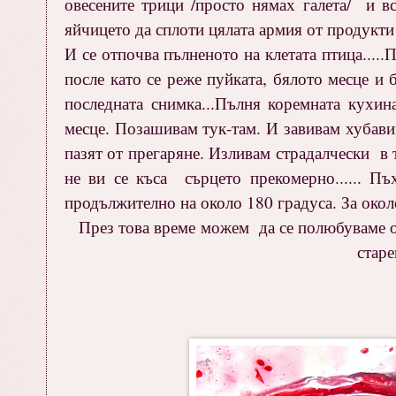
овесените трици /просто нямах галета/ и в
яйчицето да сплоти цялата армия от продукти
И се отпочва пълненото на клетата птица....
после като се реже пуйката, бялото месце и
последната снимка...Пълня коремната кухи
месце. Позашивам тук-там. И завивам хубавич
пазят от прегаряне. Изливам страдалчески в 
не ви се къса сърцето прекомерно...... П
продължително на около 180 градуса. За около 
През това време можем да се полюбуваме ощ
старе