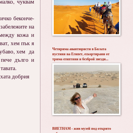
малко, чуквам
ничко беконче-
забележите на
 между кожа и
ват, хем пък я
Четирима авантюристи в Бялата
хубаво, хем да
пустиня на Египет, ескортирани от
 пече дълго и
трима египтяни и безброй звезди...
тавата.
лхата добрия
ВИЕТНАМ - жив музей под открито