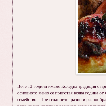
Вече 12 години имаме Коледна традиция с при
основното меню се приготвя всяка година от ч
семейство. През годините разни и разнообраз
бяха, гъски, патици и всякакви други пернати