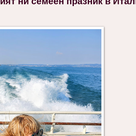
ият ни семеен празник в Ита