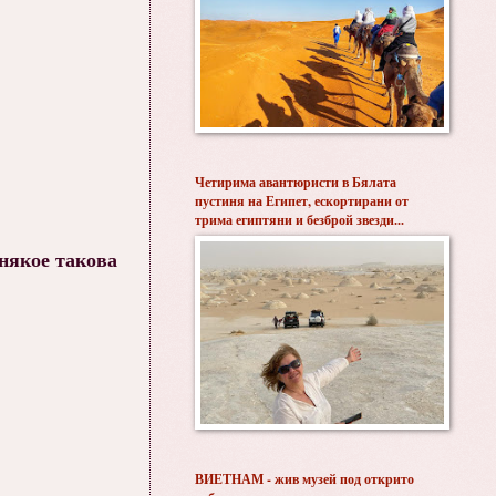
Четирима авантюристи в Бялата
пустиня на Египет, ескортирани от
трима египтяни и безброй звезди...
 някое такова
ВИЕТНАМ - жив музей под открито