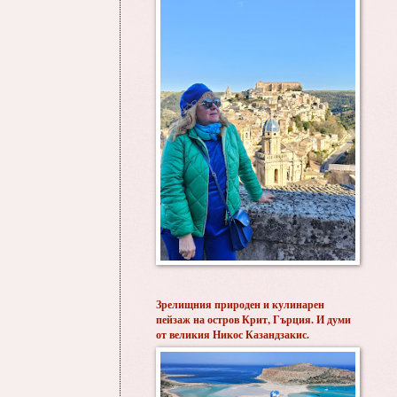
Зрелищния природен и кулинарен
пейзаж на остров Крит, Гърция. И думи
от великия Никос Казандзакис.