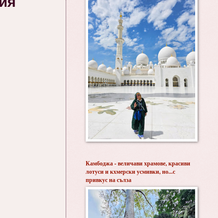
лия
Камбоджа - величави храмове, красиви
лотуси и кхмерски усмивки, но...с
привкус на сълза