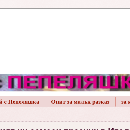
й с Пепеляшка
Опит за малък разказ
за 