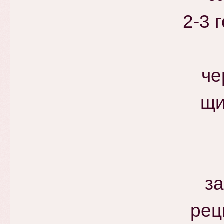
2-3 
че
щи
за
рец