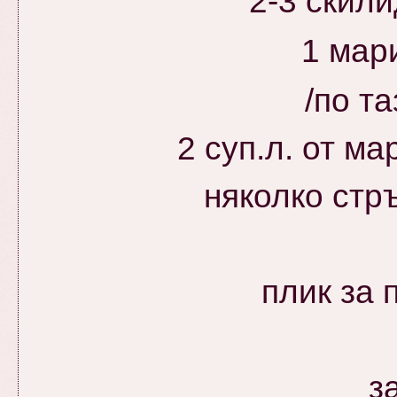
2-3 скили
1 мар
/по т
2 суп.л. от м
няколко стр
плик за 
з