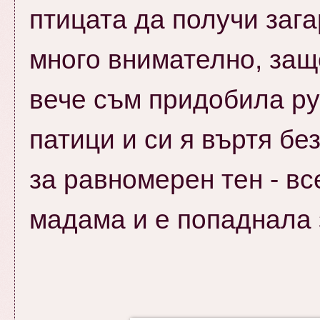
птицата да получи загар
много внимателно, защ
вече съм придобила ру
патици и си я въртя бе
за равномерен тен - вс
мадама и е попаднала 