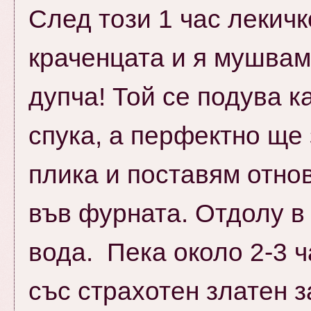
След този 1 час лекич
краченцата и я мушвам
дупча!
Той се подува к
спука, а перфектно ще
плика и поставям отно
във фурната. Отдолу в
вода. Пека около 2-3 ч
със страхотен златен 