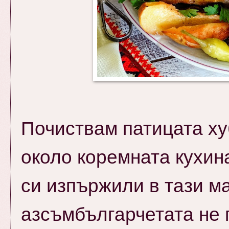
Почиствам патицата ху
около коремната кухин
си изпържили в тази м
азсъмбългарчетата не п