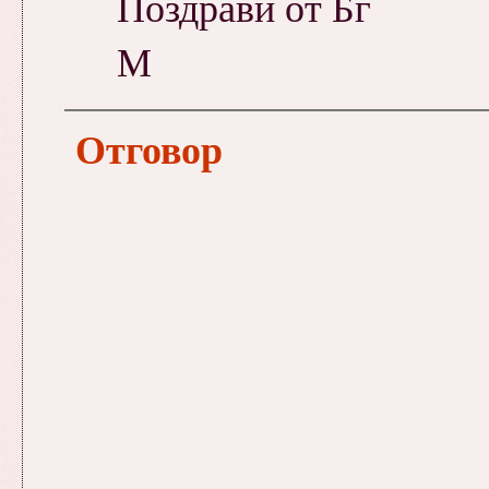
Поздрави от Бг
М
Отговор