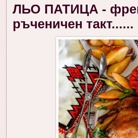
ЛЬО ПАТИЦА - френ
ръченичен такт......