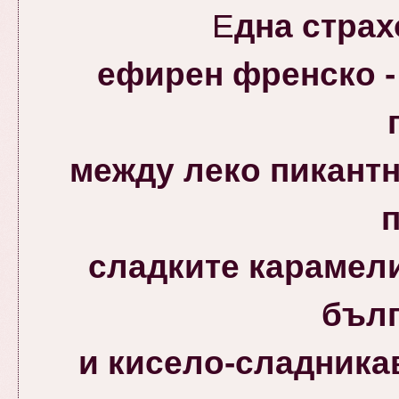
Е
дна страх
ефирен френско -
между леко пикантн
сладките карамел
бълг
и кисело-сладника