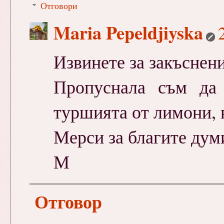
Отговори
Maria Pepeldjiyska
Извинете за закъснение
Пропуснала съм да
туршията от лимони, в
Мерси за благите думи
М
Отговор