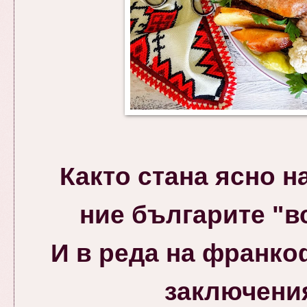
Както стана ясно 
ние българите "в
И в реда на франк
заключения