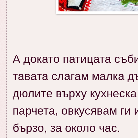
А докато патицата съби
тавата слагам малка дъл
дюлите
върху кухнеска
парчета, овкусявам ги и
бързо, за около час.