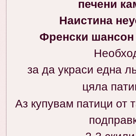
печени ка
Наистина неу
Френски шансон в 
Необхо
за да украси една л
цяла пати
Аз купувам патици от
подправ