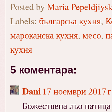
Posted by
Maria Pepeldjiys
Labels:
българска кухня
,
К
мароканска кухня
,
месо
,
п
кухня
5 коментара:
Dani
17 ноември 2017 г.
Божествена льо патица 