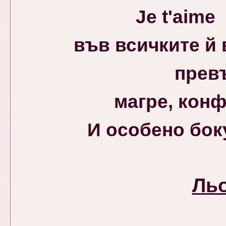
Je t'aime
във всичките й
прев
магре, конф
И особено бок
Ль