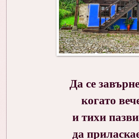
Да се завърн
когато веч
и тихи пазв
да приласка