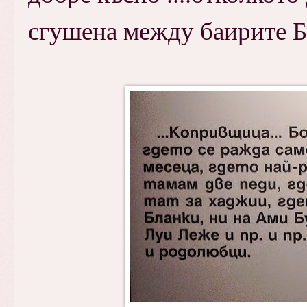
сгушена между баирите Бъ