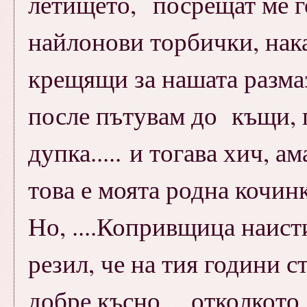
летището, посрещат ме г
найлонови торбички, нак
крещящи за нашата разма
после пътувам до къщи, 
дупка..... и тогава хич, а
това е моята родна кочинка.
Но, ....Копривщица наист
резил, че на тия години с
добре късно ....отколкото