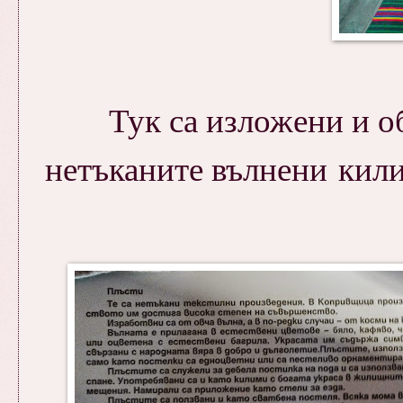
Тук са изложени и о
нетъканите вълнени ки