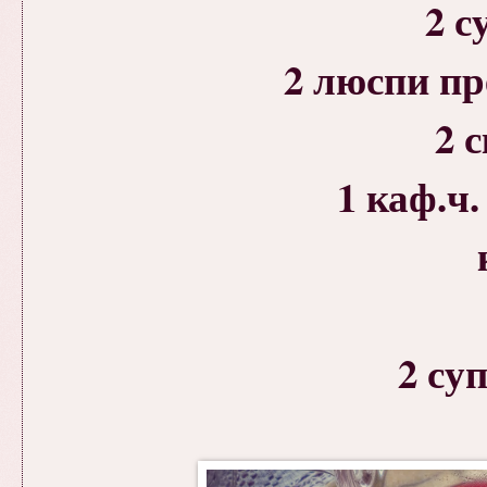
2 с
2 люспи п
2 
1 каф.ч
2 суп