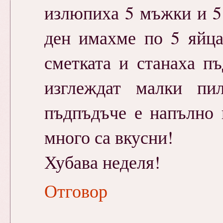
излюпиха 5 мъжки и 5
ден имахме по 5 яйца
сметката и станаха п
изглеждат малки пи
пъдпъдъче е напълно 
много са вкусни!
Хубава неделя!
Отговор