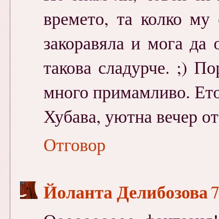
времето, та колко му
закоравяла и мога да 
такова сладурче. ;) П
много примамливо. Ето
Хубава, уютна вечер от
Отговор
Йоланта Делибозова
7