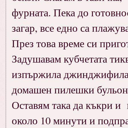
фурната. Пека до готовно
загар, все едно са плажув
През това време си приго
Задушавам кубчетата тикв
изпържила джинджифила 
домашен пилешки бульон 
Оставям така да къкри и 
около 10 минути и подпра