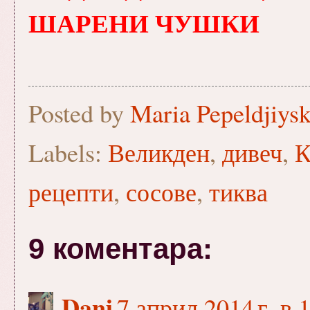
ШАРЕНИ ЧУШКИ
Posted by
Maria Pepeldjiys
Labels:
Великден
,
дивеч
,
К
рецепти
,
сосове
,
тиква
9 коментара:
Dani
7 април 2014 г. в 