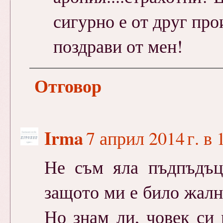
сигурно е от друг про
поздрави от мен!
Отговор
Irma
7 април 2014 г. в 
Не съм яла пъдпъдъц
защото ми е било жално
Но знам ли, човек си