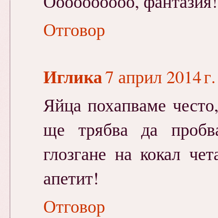
Оооооооооо, фантазия!
Отговор
Иглика
7 април 2014 г.
Яйца похапваме често
ще трябва да пробв
глозгане на кокал чет
апетит!
Отговор