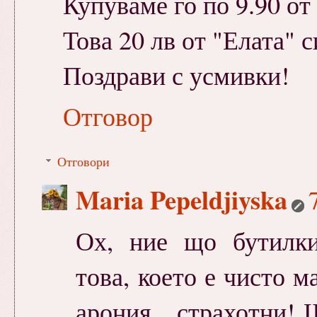
Купуваме го по 9.90 о
Това 20 лв от "Елата" 
Поздрави с усмивки!
Отговор
Отговори
Maria Pepeldjiyska
Ох, ние що бутилки 
това, което е чисто 
арония....страхотни!