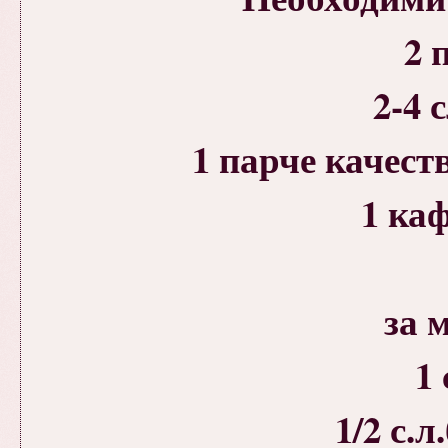
2 
2-4 
1 парче качест
1 ка
за 
1 
1/2 с.