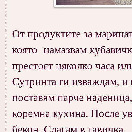
От продуктите за маринат
която намазвам хубавичко
престоят няколко часа ил
Сутринта ги изваждам, и 
поставям парче наденица,
коремна кухина. После ув
бекон. Слагам в тавичка