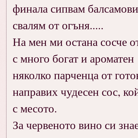
финала сипвам балсамовия
свалям от огъня.....
На мен ми остана сосче о
с много богат и ароматен
няколко парченца от готов
направих чудесен сос, к
с месото.
За червеното вино си знает