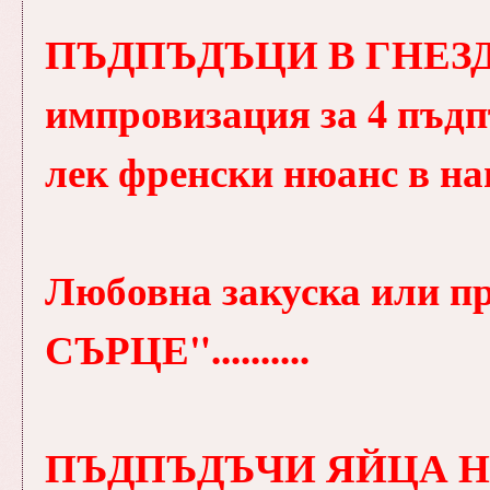
ПЪДПЪДЪЦИ В ГНЕЗДО 
импровизация за 4 пъдпъ
лек френски нюанс в наш
Любовна закуска или 
СЪРЦЕ"..........
ПЪДПЪДЪЧИ ЯЙЦА НА