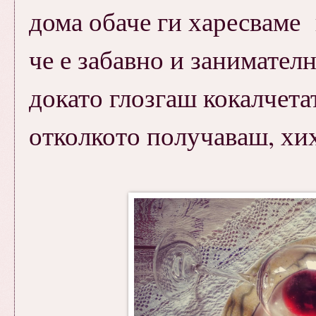
дома обаче ги харесваме 
че е забавно и занимателн
докато глозгаш кокалчета
отколкото получаваш, хихи