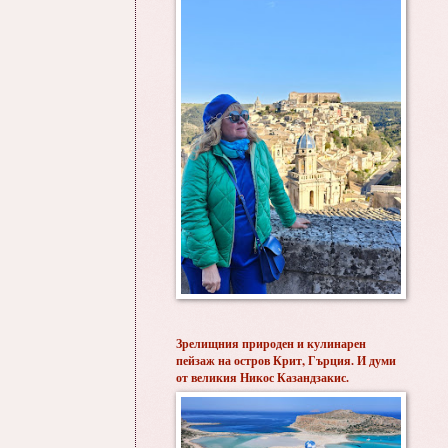
Зрелищния природен и кулинарен
пейзаж на остров Крит, Гърция. И думи
от великия Никос Казандзакис.