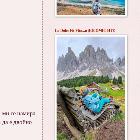
La Dolce Fit Vita...в ДОЛОМИТИТЕ
о ми се намира
 да е двойно