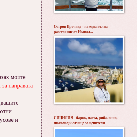
Остров Прочида - на една вълна
разстояние от Неапол...
азах моите
 за направата
едващите
хотни
СИЦИЛИЯ - барок, паста, риба, вино,
усове и
шоколад и слънце за ценители