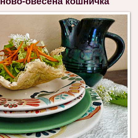
аново-овесена кошничка