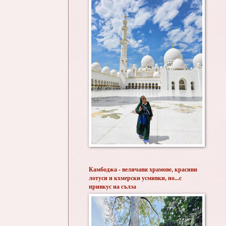
Камбоджа - величави храмове, красиви
лотуси и кхмерски усмивки, но...с
привкус на сълза