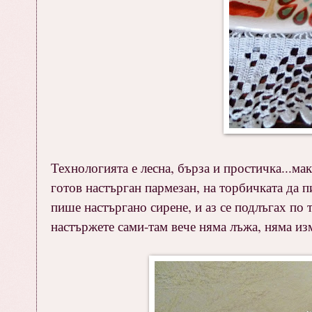
Технологията е лесна, бърза и простичка...ма
готов настърган пармезан, на торбичката да 
пише настъргано сирене, и аз се подлъгах по т
настържете сами-там вече няма лъжа, няма изм