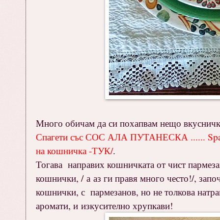
Много обичам да си похапвам нещо вкусничко
Спагети със СОС АЛА ПУТАНЕСКА ...... Spagh
на кошничка -ТУК/
.
Тогава направих кошничката от чист пармеза
кошнички, / а аз ги правя много често!/, запо
кошнички, с пармезанов, но не толкова натра
аромати, и изкусително хрупкави!