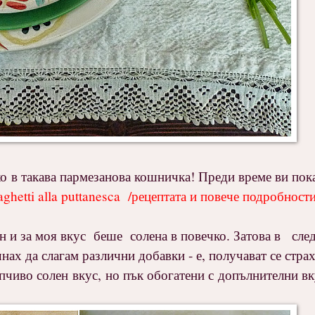
 в такава пармезанова кошничка! Преди време ви пок
etti alla puttanesca
/рецептата и повече подробности
н и за моя вкус беше солена в повечко. Затова в сл
чнах да слагам различни добавки - е, получават се стра
пчиво солен вкус, но пък обогатени с допълнителни вк