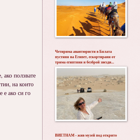
Четирима авантюристи в Бялата
пустиня на Египет, ескортирани от
трима египтяни и безброй звезди...
, ако ползвате
тии, на които
 е ако си го
ВИЕТНАМ - жив музей под открито