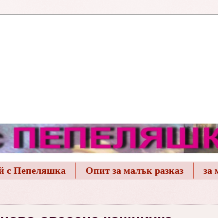
й с Пепеляшка
Опит за малък разказ
за 