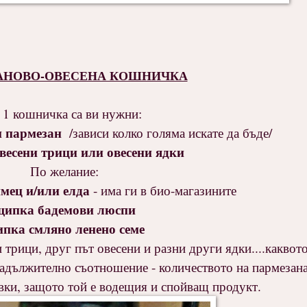
АНОВО-ОВЕСЕНА КОШНИЧКА
 1 кошничка са ви нужни:
н пармезан
/зависи колко голяма искате да бъде/
овесени трици или овесени ядки
По желание:
мец и/или елда
- има ги в био-магазините
щипка бадемови люспи
пка смляно ленено семе
 трици, друг път овесени и разни други ядки....каквот
задължително съотношение - количеството на пармезана
вки, защото той е водещия и спойващ продукт.