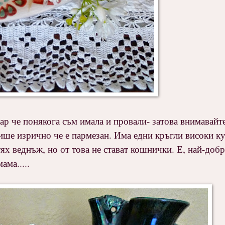
кар че понякога съм имала и провали- затова внимавайте
пише изрично че е пармезан. Има едни кръгли високи ку
ях веднъж, но от това не стават кошнички. Е, най-добре
ама.....