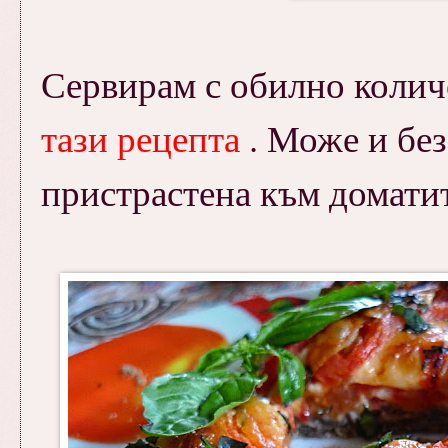
Сервирам с обилно коли
тази рецепта
. Може и без 
пристрастена към доматит