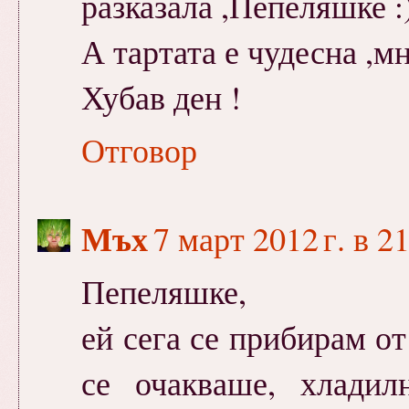
разказала ,Пепеляшке :
А тартата е чудесна ,м
Хубав ден !
Отговор
Мъх
7 март 2012 г. в 2
Пепеляшке,
ей сега се прибирам от
се очакваше, хладил