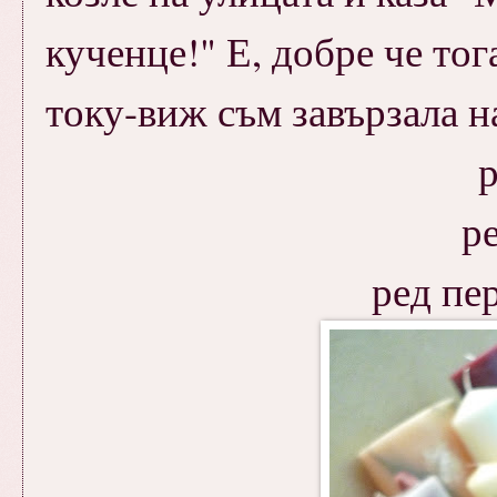
кученце!" Е, добре че то
току-виж съм завързала н
р
ре
ред пер