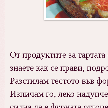
От продуктите за тартата 
знаете как се прави, под
Разстилам тестото във фо
Изпичам го, леко надупчен
силна да е фурната отгор