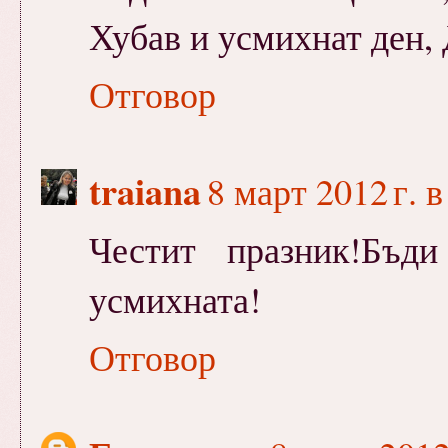
Хубав и усмихнат ден,
Отговор
traiana
8 март 2012 г. в
Честит празник!Бъд
усмихната!
Отговор