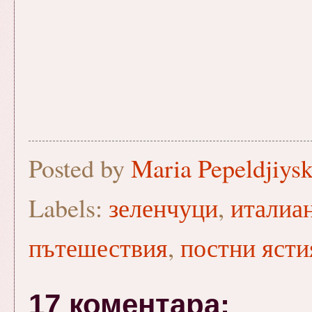
Posted by
Maria Pepeldjiys
Labels:
зеленчуци
,
италиа
пътешествия
,
постни ясти
17 коментара: