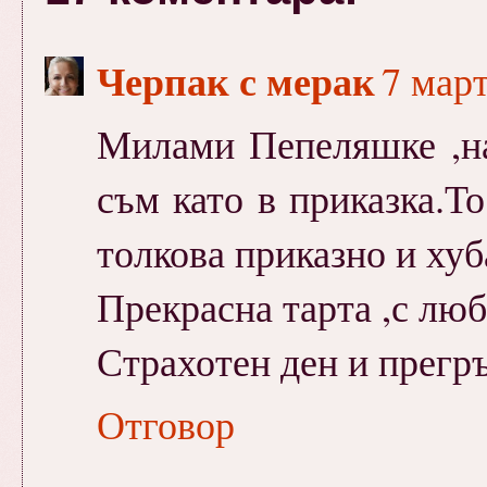
Черпак с мерак
7 март
Милами Пепеляшке ,на
съм като в приказка.То
толкова приказно и хуба
Прекрасна тарта ,с лю
Страхотен ден и прегр
Отговор