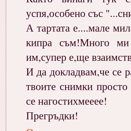
успя,особено със "...сни
А тартата е....мале ми
кипра съм!Много ми 
им,супер е,ще взаимст
И да докладвам,че се р
твоите снимки просто 
се нагостихмееее!
Прегръдки!