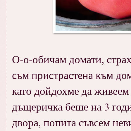
О-о-обичам домати, стра
съм пристрастена към дом
като дойдохме да живеем 
дъщеричка беше на 3 годи
двора, попита съвсем нев