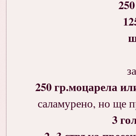
250
12
щ
з
250 гр.моцарела ил
саламурено, но ще п
3 го