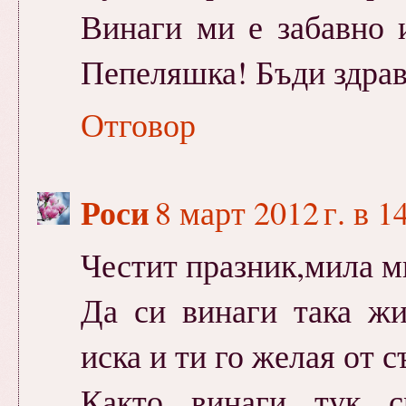
Винаги ми е забавно 
Пепеляшка! Бъди здрав
Отговор
Роси
8 март 2012 г. в 1
Честит празник,мила м
Да си винаги така жи
иска и ти го желая от с
Както винаги тук с