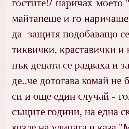
гостите!/ наричах моето 
майтапеше и го наричаше м
да защитя подобаващо сел
тиквички, краставички и 
пък децата се радваха и з
де..че дотогава комай не
си и още един случай - г
същите години, на една с
козле на улицата и каза "