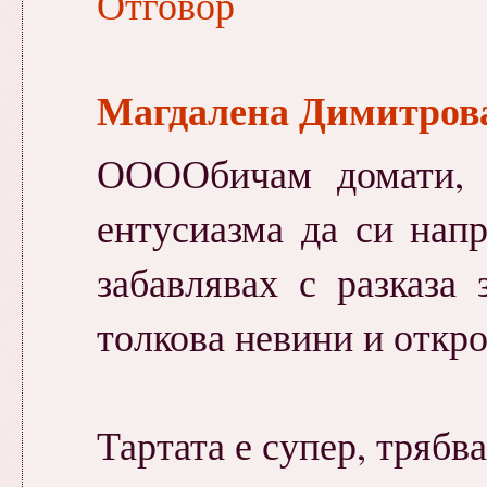
Отговор
Магдалена Димитров
ООООбичам домати, 
ентусиазма да си нап
забавлявах с разказа
толкова невини и откро
Тартата е супер, трябв