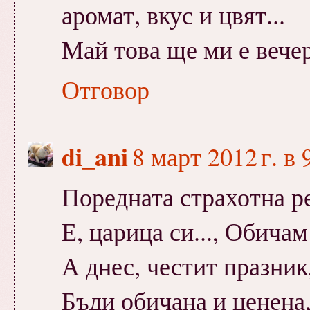
аромат, вкус и цвят...
Май това ще ми е вечер
Отговор
di_ani
8 март 2012 г. в 
Поредната страхотна р
Е, царица си..., Обичам
А днес, честит празни
Бъди обичана и ценена