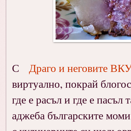
С
Драго и неговите В
виртуално, покрай блогос
где е расъл и где е пасъл
аджеба българските моми с
с кулинарните си шедьов