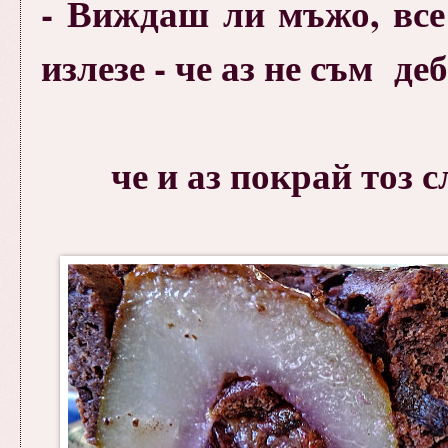
- Виждаш ли мъжо, все
излезе - че аз не съм дебел
че и аз покрай тоз с