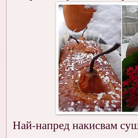
Най-напред накисвам суш