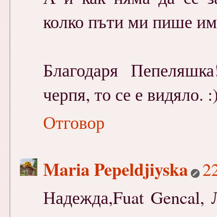
колко пъти ми пише име
Благодаря Пепеляшк
черпя, то се е видяло. :
Отговор
Maria Pepeldjiyska
2
Надежда,Fuat Gencal, 