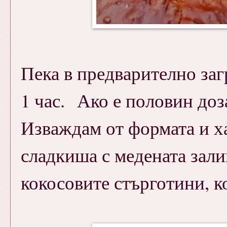
Пека в предварително заг
1 час. Ако е половин доз
Изваждам от формата и ха
сладкиша с медената зали
кокосовите стърготини, к