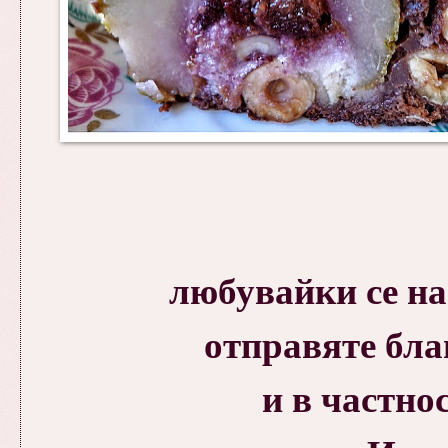
любувайки се н
отправяте бла
и в частно