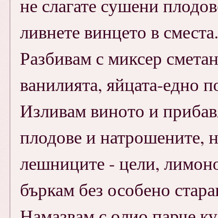
не слагате сушени плодов
ливнете винцето в сместа.
Разбивам с миксер сметан
ванилията, яйцата-едно п
Изливам виното и прибав
плодове и натрошените, н
лешниците - цели, лимон
бъркам без особено старан
Намазвам с олио парче ку