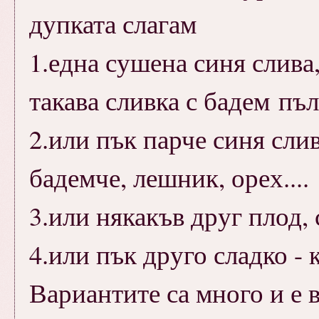
дупката слагам
1.една сушена синя слива,
такава сливка с бадем пъ
2.или пък парче синя сли
бадемче, лешник, орех....
3.или някакъв друг плод,
4.или пък друго сладко - 
Вариантите са много и е 