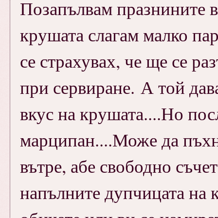
Позапълвам празнините в
крушата слагам малко парч
се страхувах, че ще се ра
при сервиране. А той дав
вкус на крушата....Но пос
марципан....Може да пъх
вътре, абе свободно съчет
напълните дупчицата на к