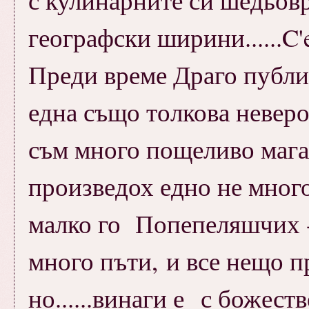
географски ширини......
C'
Преди време Драго публи
една също толкова неверо
съм много пощеливо магар
произведох едно не много
малко го Попепеляшчих - 
много пъти, и все нещо п
но......винаги е с божест