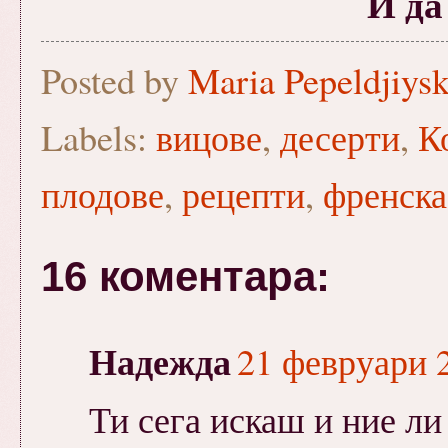
И да
Posted by
Maria Pepeldjiys
Labels:
вицове
,
десерти
,
К
плодове
,
рецепти
,
френска
16 коментара:
Надежда
21 февруари 2
Ти сега искаш и ние ли