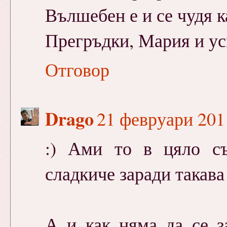
Вълшебен е и се чудя к
Прегръдки, Мария и ус
Отговор
Drago
21 февруари 2011
:) Ами то в цяло съ
сладкиче заради такава 
А и как няма да се з