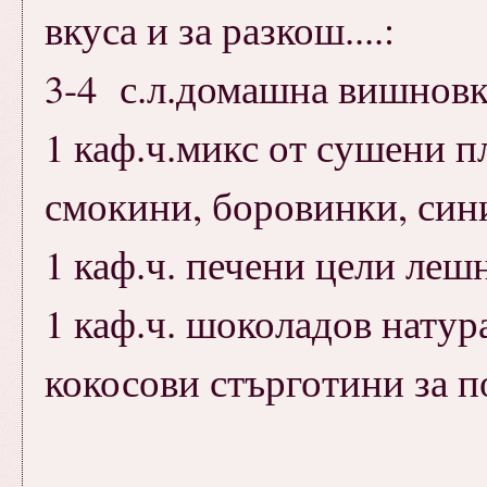
вкуса и за разкош....:
3-4 с.л.домашна вишновка
1 каф.ч.микс от сушени п
смокини, боровинки, сини
1 каф.ч. печени цели леш
1 каф.ч. шоколадов натур
кокосови стърготини за п