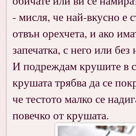
обичате или ви се намира
- мисля, че най-вкусно е 
отвън орехчета, и ако им
запечатка, с него или без н
И подреждам крушите в ст
крушата трябва да се пок
че тестото малко се надиг
повечко от крушата.