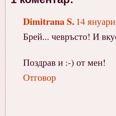
Dimitrana S.
14 януари 
Брей... чевръсто! И вк
Поздрав и :-) от мен!
Отговор