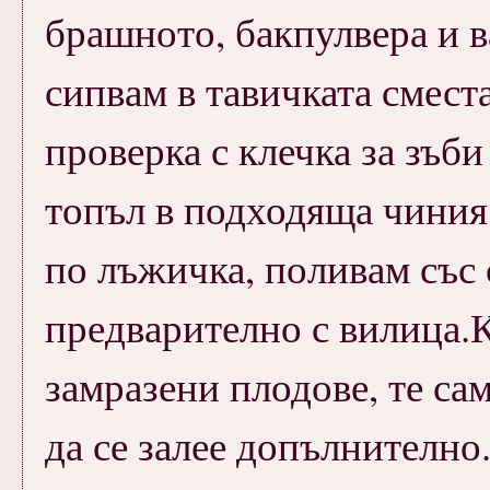
брашното, бакпулвера и в
сипвам в тавичката смест
проверка с клечка за зъб
топъл в подходяща чиния 
по лъжичка, поливам със 
предварително с вилица.К
замразени плодове, те сам
да се залее допълнително.