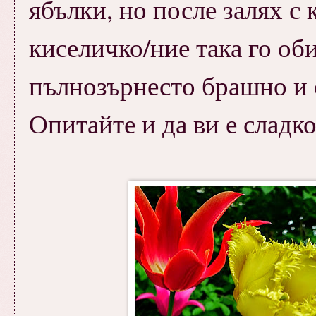
ябълки, но после залях с 
киселичко/ние така го оби
пълнозърнесто брашно и с
Опитайте и да ви е сладко