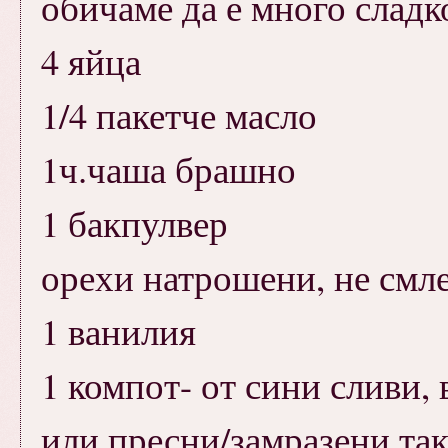
обичаме да е много сладк
4 яйца
1/4 пакетче масло
1ч.чаша брашно
1 бакпулвер
орехи натрошени, не смл
1 ванилия
1 компот- от сини сливи,
или пресни/замразени так