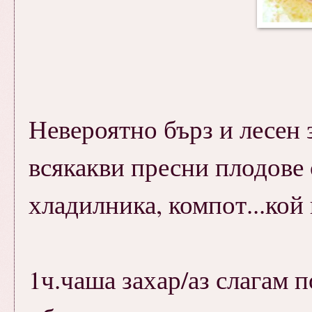
Невероятно бърз и лесен 
всякакви пресни плодове
хладилника, компот...кой 
1ч.чаша захар/аз слагам п