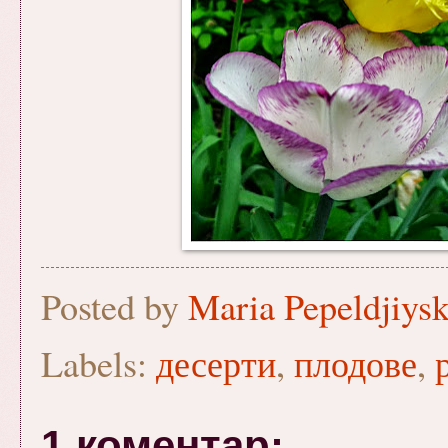
Posted by
Maria Pepeldjiys
Labels:
десерти
,
плодове
,
1 коментар: