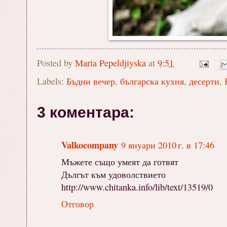
Posted by
Maria Pepeldjiyska
at
9:51
Labels:
Бъдни вечер
,
българска кухня
,
десерти
,
3 коментара:
Valkocompany
9 януари 2010 г. в 17:46
Мъжете също умеят да готвят
Дългът към удоволствието
http://www.chitanka.info/lib/text/13519/0
Отговор