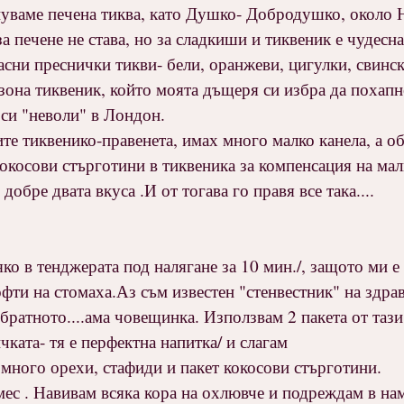
ънуваме печена тиква, като Душко- Добродушко, около 
а печене не става, но за сладкиши и тиквеник е чудесна.
расни преснички тикви- бели, оранжеви, цигулки, свинск
сезона тиквеник, който моята дъщеря си избра да похапн
 си "неволи" в Лондон.
ите тиквенико-правенета, имах много малко канела, а о
окосови стърготини в тиквеника за компенсация на мал
обре двата вкуса .И от тогава го правя все така....
яко в тенджерата под налягане за 10 мин./, защото ми 
офти на стомаха.Аз съм известен "стенвестник" на здр
братното....ама човещинка. Използвам 2 пакета от тази,
чката- тя е перфектна напитка/ и слагам
, много орехи, стафиди и пакет кокосови стърготини.
смес . Навивам всяка кора на охлювче и подреждам в нам