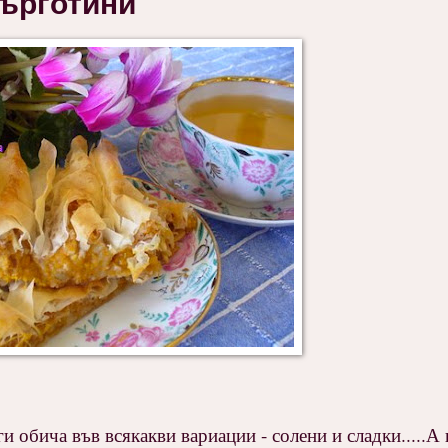
ърготини
и обича във всякакви вариации - солени и сладки.....А к