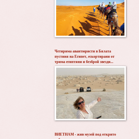
Четирима авантюристи в Бялата
пустиня на Египет, ескортирани от
трима египтяни и безброй звезди...
ВИЕТНАМ - жив музей под открито