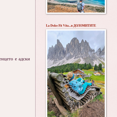
La Dolce Fit Vita...в ДОЛОМИТИТЕ
енцето е адски