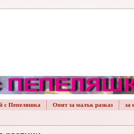
й с Пепеляшка
Опит за малък разказ
за 