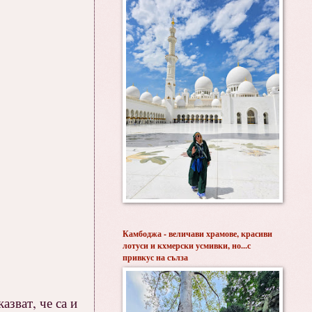
Камбоджа - величави храмове, красиви
лотуси и кхмерски усмивки, но...с
привкус на сълза
азват, че са и