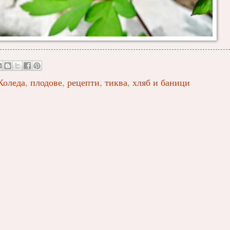
Коледа
,
плодове
,
рецепти
,
тиква
,
хляб и баници