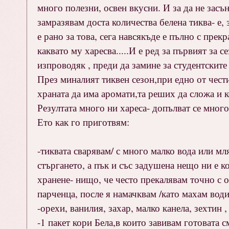
много полезни, освен вкусни. И за да не зас
замразявам доста количества белена тиква- е, з
е рано за това, сега навсякъде е пълно с прек
каквато му харесва.....И е ред за първият за 
изпроводяк , преди да замине за студентските
През миналият тиквен сезон,при едно от чест
храната да има аромати,та реших да сложа и к
Резултата много ни хареса- допълват се много д
Ето как го приготвям:
-тиквата сварявам/ с много малко вода или мл
стъргането, а пък и със задушена нещо ни е к
хранене- нищо, че често прекалявам точно с о
парченца, после я намачквам /като махам води
-орехи, ванилия, захар, малко канела, зехтин 
-1 пакет кори Бела,в които завивам готовата 