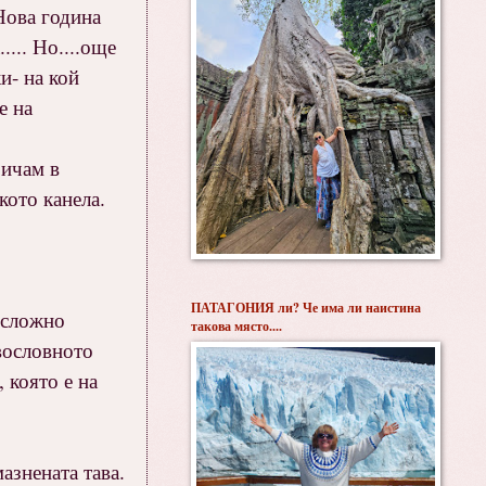
Нова година
.... Но....още
и- на кой
е на
бичам в
кото канела.
ПАТАГОНИЯ ли? Че има ли наистина
е сложно
такова място....
авословното
 която е на
азнената тава.