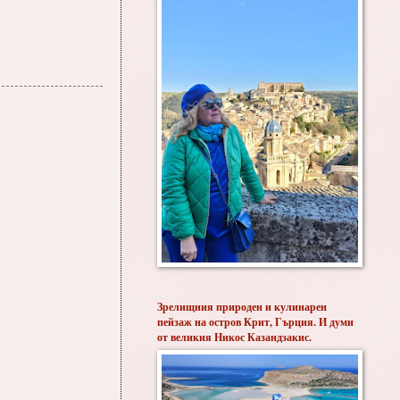
Зрелищния природен и кулинарен
пейзаж на остров Крит, Гърция. И думи
от великия Никос Казандзакис.