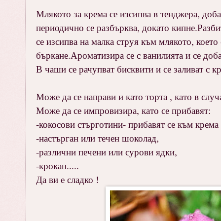
Млякото за крема се изсипва в тенджера, доба
периодично се разбърква, докато кипне.Разбит
се изсипва на малка струя към млякото, което
бъркане.Ароматизира се с ванилията и се доб
В чаши се рачупват бисквити и се заливат с к
Може да се направи и като торта , като в случ
Може да се импровизира, като се прибавят:
-кокосови стърготини- прибавят се към крема 
-настърган или течен шоколад,
-различни печени или сурови ядки,
-крокан.....
Да ви е сладко !