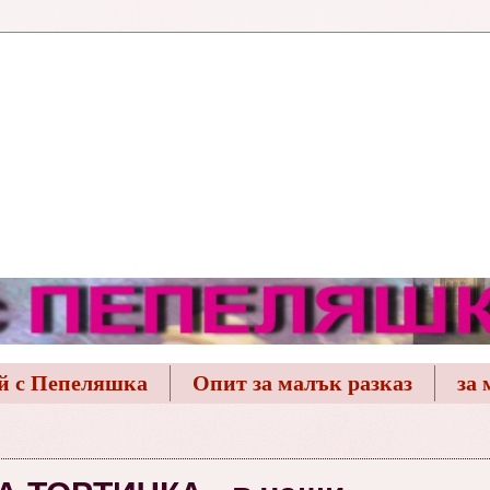
й с Пепеляшка
Опит за малък разказ
за 