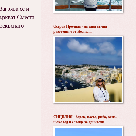
Загрява се и
бъркват.Сместа
прекъснато
Остров Прочида - на една вълна
разстояние от Неапол...
СИЦИЛИЯ - барок, паста, риба, вино,
шоколад и слънце за ценители