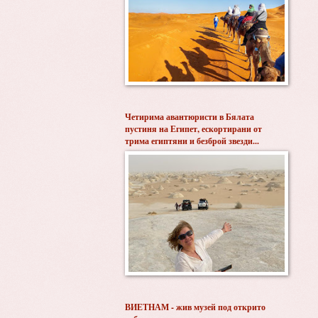
Четирима авантюристи в Бялата
пустиня на Египет, ескортирани от
трима египтяни и безброй звезди...
ВИЕТНАМ - жив музей под открито