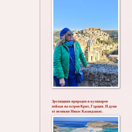
Зрелищния природен и кулинарен
пейзаж на остров Крит, Гърция. И думи
от великия Никос Казандзакис.