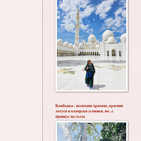
Камбоджа - величави храмове, красиви
лотуси и кхмерски усмивки, но...с
привкус на сълза