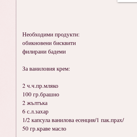
Необходими продукти:
обикновени бисквити
филирани бадеми
За ваниловия крем:
2 ч.ч.пр.мляко
100 гр.брашно
2 жълтъка
6 с.л.захар
1/2 капсула ванилова есенция/1 пак.прах/
50 гр.краве масло