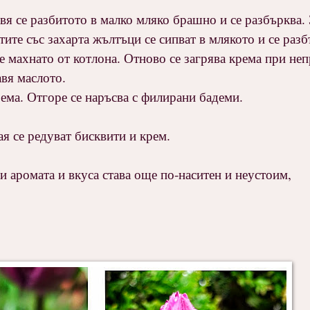
вя се разбитото в малко мляко брашно и се разбърква. 
ите със захарта жълтъци се сипват в млякото и се раз
 е махнато от котлона. Отново се загрява крема при не
авя маслото.
рема. Отгоре се наръсва с филирани бадеми.
ая се редуват бисквити и крем.
и аромата и вкуса става още по-наситен и неустоим,