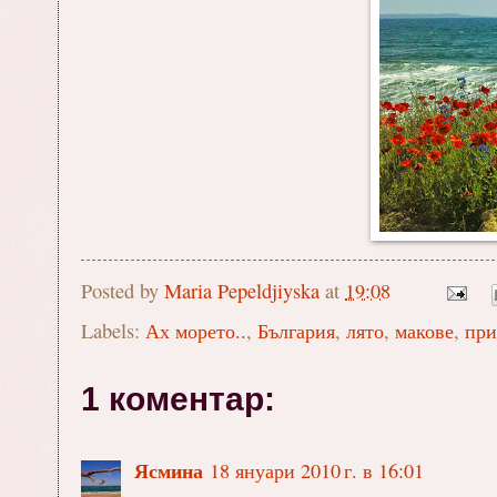
Posted by
Maria Pepeldjiyska
at
19:08
Labels:
Ах морето..
,
България
,
лято
,
макове
,
при
1 коментар:
Ясмина
18 януари 2010 г. в 16:01