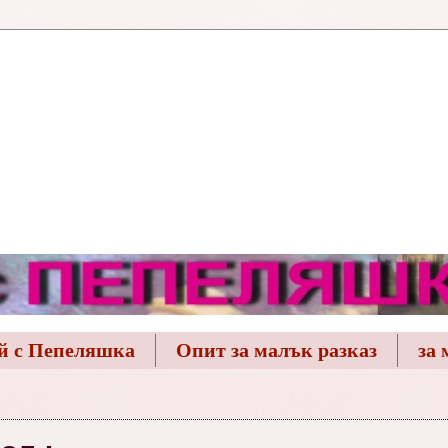
й с Пепеляшка
Опит за малък разказ
за 