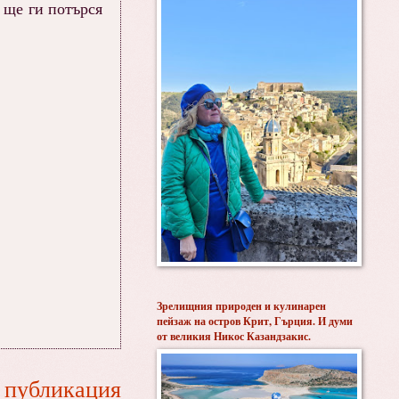
 ще ги потърся
Зрелищния природен и кулинарен
пейзаж на остров Крит, Гърция. И думи
от великия Никос Казандзакис.
 публикация