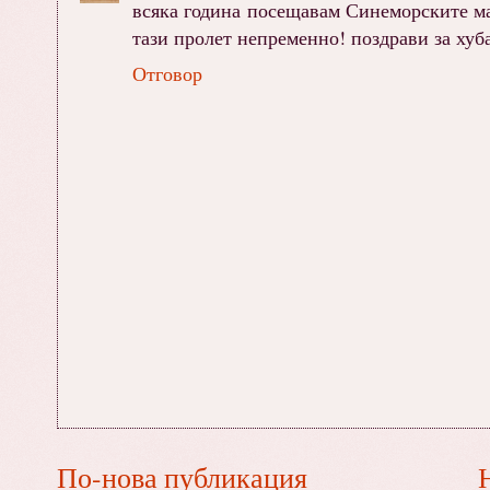
всяка година посещавам Синеморските ма
тази пролет непременно! поздрави за хуб
Отговор
По-нова публикация