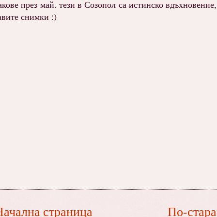
кове през май. тези в Созопол са истинско вдъхновение,
авите снимки :)
Начална страница
По-стара