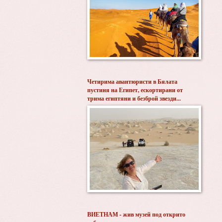
Четирима авантюристи в Бялата
пустиня на Египет, ескортирани от
трима египтяни и безброй звезди...
ВИЕТНАМ - жив музей под открито