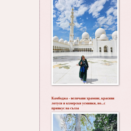
Камбоджа - величави храмове, красиви
лотуси и кхмерски усмивки, но...с
привкус на сълза