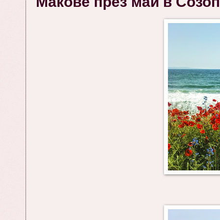
Макове през май в Созоп