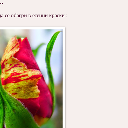
.
а се обагри в есенни краски :