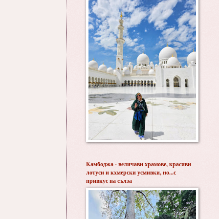
Камбоджа - величави храмове, красиви
лотуси и кхмерски усмивки, но...с
привкус на сълза