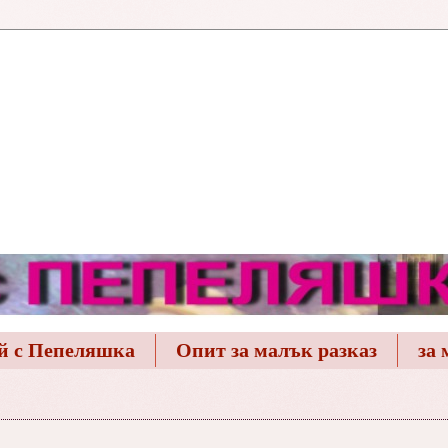
й с Пепеляшка
Опит за малък разказ
за 