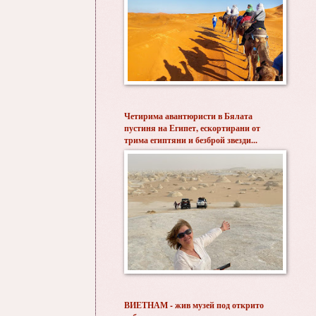
Четирима авантюристи в Бялата
пустиня на Египет, ескортирани от
трима египтяни и безброй звезди...
ВИЕТНАМ - жив музей под открито