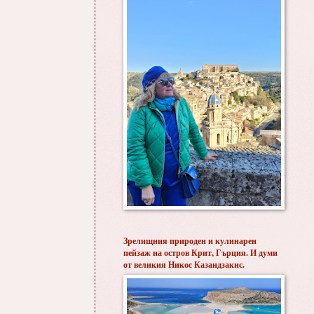
Зрелищния природен и кулинарен
пейзаж на остров Крит, Гърция. И думи
от великия Никос Казандзакис.