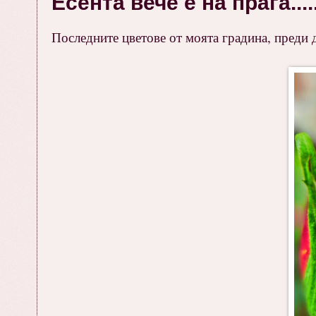
Есента вече е на прага.....
Последните цветове от моята градина, преди д