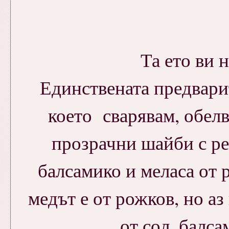
Та ето ви н
Единствената предварит
което сварявам, обелв
прозрачни шайби с ре
балсамико и меласа от 
медът е от рожков, но аз
от сол, балса