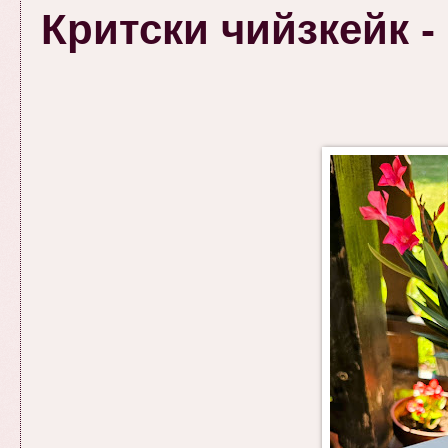
Критски чийзкейк 