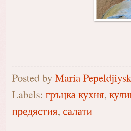
Posted by
Maria Pepeldjiys
Labels:
гръцка кухня
,
кули
предястия
,
салати