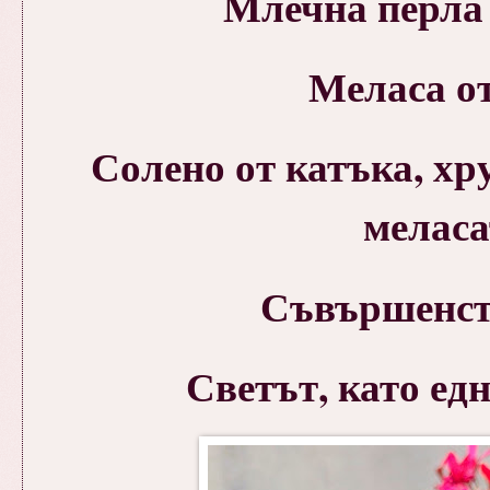
Млечна перла 
Меласа от
Солено от катъка, хр
меласа
Съвършенств
Светът, като едн