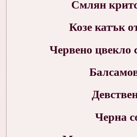
Смлян критс
Козе катък о
Червено цвекло с
Балсамов
Девствен
Черна с