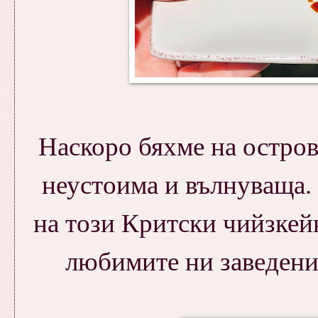
Наскоро бяхме на остров
неустоима и вълнуваща. 
на този Критски чийзкейк
любимите ни заведения