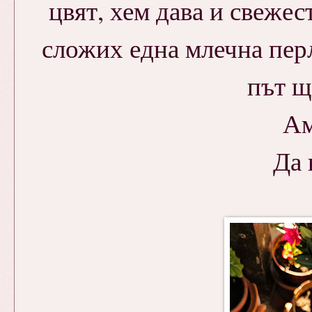
цвят, хем дава и свежес
сложих една млечна пер
път ще
Ам
Да 