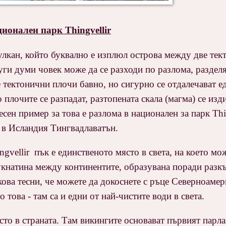
ионален парк Thingvellir
улкан, който буквално е изплюл острова между две те
уги думи човек може да се разходи по разлома, разделя
 тектонични плочи бавно, но сигурно се отдалечават ед
 плочите се разпадат, разтопената скала (магма) се изд
есен пример за това е разлома в национален за парк Thin
 в Исландия Тингвадлаватън.
gvellir пък е единственото място в света, на което мо
укнатина между континентите, образувана поради разкъ
кова тесни, че можете да докоснете с ръце Северноаме
това - там са и едни от най-чистите води в света.
то в страната. Там викингите основават първият парла