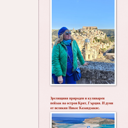
Зрелищния природен и кулинарен
пейзаж на остров Крит, Гърция. И думи
от великия Никос Казандзакис.