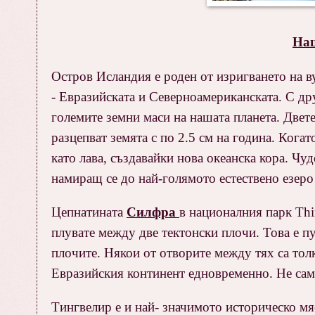
Нац
Остров Исландия е роден от изригването на в
- Евразийската и Северноамериканската. С др
големите земни маси на нашата планета. Двете
разцепват земята с по 2.5 см на година.
Когато
като лава, създавайки нова океанска кора. Чуд
намиращ се до най-голямото естествено езеро
Цепнатината
Силфра
в националния парк Thin
плувате между две тектонски плочи. Това е п
плочите. Някои от отворите между тях са тол
Евразийския континент едновременно. Не само 
Тингвелир е и най- значимото историческо мяс