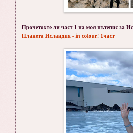
Прочетохте ли част 1 на моя пътепис за Ис
Планета Исландия - in colour! 1част