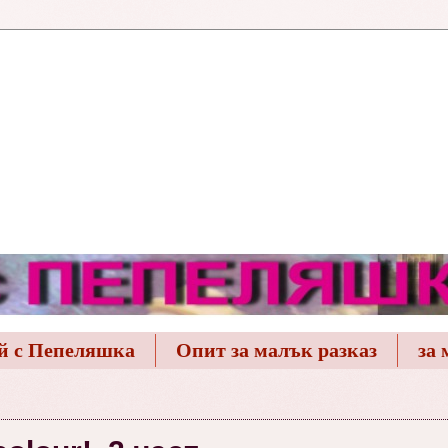
й с Пепеляшка
Опит за малък разказ
за 