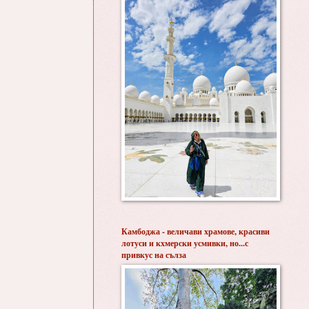
Камбоджа - величави храмове, красиви
лотуси и кхмерски усмивки, но...с
привкус на сълза