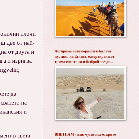
ктонични плочи
щ две от най-
на от друга и
Четирима авантюристи в Бялата
пустиня на Египет, ескортирани от
ига и изригва
трима египтяни и безброй звезди...
gvellir,
жете да
сването на
риканския и
ВИЕТНАМ - жив музей под открито
мент в света