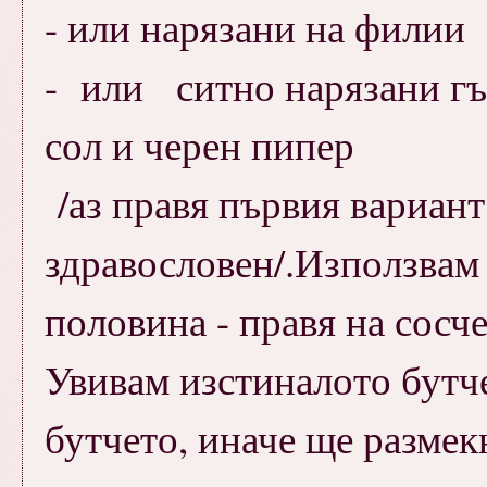
- или нарязани на филии
- или ситно нарязани гъ
сол и черен пипер
/аз правя първия вариант
здравословен/.Използвам 
половина - правя на сосче
Увивам изстиналото бутче
бутчето, иначе ще размек