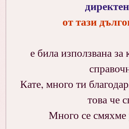
директе
от тази дълг
е била използвана за 
справоч
Кате, много ти благодаря
това че 
Много се смяхме у