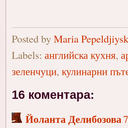
Posted by
Maria Pepeldjiys
Labels:
английска кухня
,
а
зеленчуци
,
кулинарни път
16 коментара:
Йоланта Делибозова
7