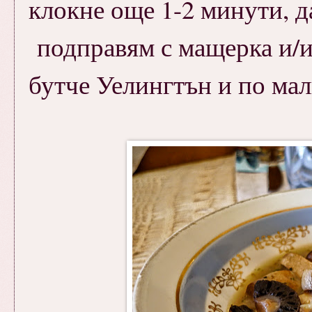
клокне още 1-2 минути, д
подправям с мащерка и/и
бутче Уелингтън и по мал