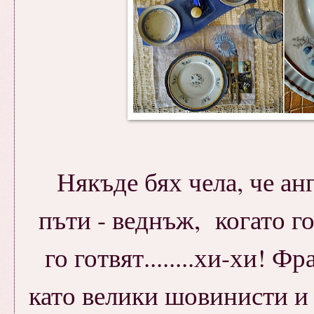
Някъде бях чела, че а
пъти - веднъж, когато г
го готвят........хи-хи! 
като велики шовинисти и 