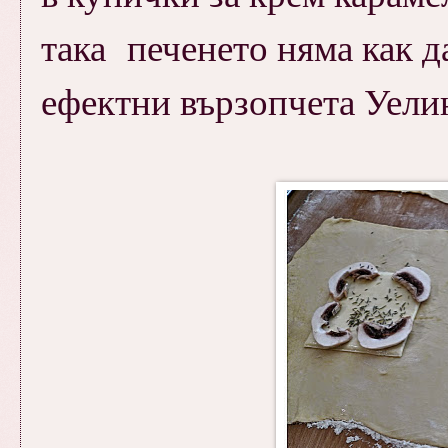
така печенето няма как д
ефектни вързопчета Уели