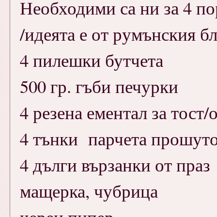
Необходими са ни за 4 п
/идеята е от румънския б
4 пилешки бутчета
500 гр. гъби печурки
4 резена ементал за тост/
4 тънки парчета прошуто
4 дълги вързанки от праз
мащерка, чубрица
черен пипер