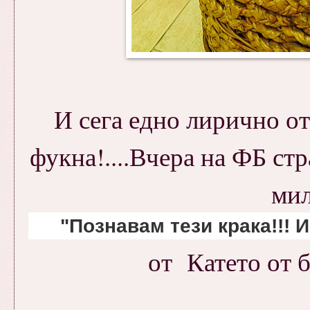
И сега едно лирично от
фукна!....Вчера на ФБ ст
мил
"Познавам тези крака!!! И
от Катето от 