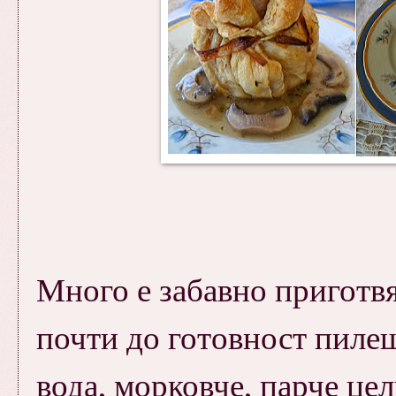
Много е забавно приготвя
почти до готовност пилеш
вода, морковче, парче цел