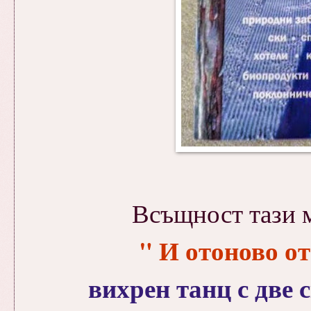
Всъщност тази 
" И отоново о
вихрен танц с две 