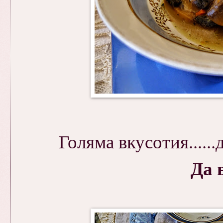
Голяма вкусотия......
Да 