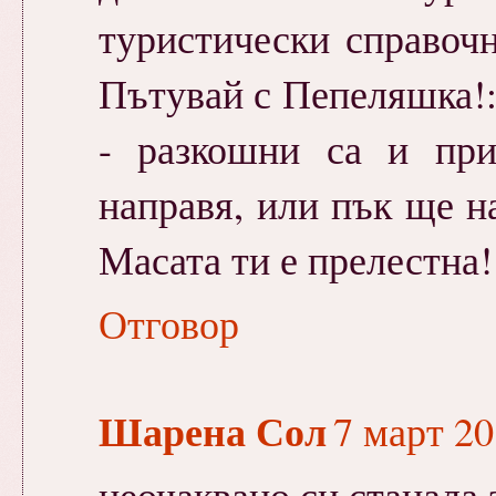
туристически справочн
Пътувай с Пепеляшка!:)
- разкошни са и пр
направя, или пък ще н
Масата ти е прелестна!
Отговор
Шарена Сол
7 март 20
неочаквано си станала 