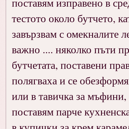
поставям изправено в сре
тестото около бутчето, ка
завързвам с омекналите л
важно .... няколко пъти 
бутчетата, поставени прав
полягваха и се обезформя
или в тавичка за мъфини,
поставям парче кухненска
в купички за крем караме