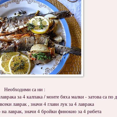
Необходими са ни :
лаврака за 4 калпака / моите бяха малки - затова са по д
 всеки лаврак , значи 4 глави лук за 4 лаврака
 на лаврак, значи 4 бройки финокио за 4 рибета