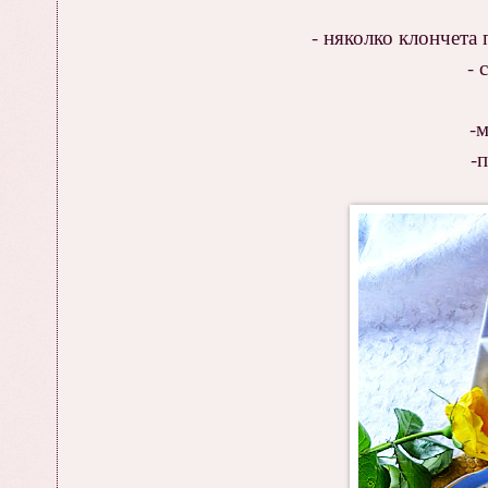
- няколко клончета 
- 
-м
-