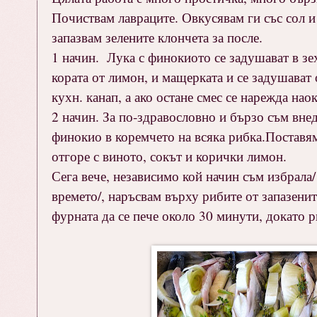
Почиствам лавраците. Овкусявам ги със сол 
запазвам зелените клончета за после.
1 начин. Лука с финокиото се задушават в зех
кората от лимон, и мащерката и се задушават 
кухн. канап, а ако остане смес се нарежда нао
2 начин. За по-здравословно и бързо съм вне
финокио в коремчето на всяка рибка.Поставям
отгоре с виното, сокът и корички лимон.
Сега вече, независимо кой начин съм избрала/
времето/, наръсвам върху рибите от запазени
фурната да се пече около 30 минути, докато р