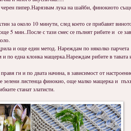
и черен пипер.Нарязвам лука на шайби, финокиото също
тин за около 10 минути, след което се прибавят виното
още 5 мин..После с тази смес се пълнят рибите и се зав
коло.
дрила и още един метод. Нареждам по няколко парчета
 и по една клонка мащерка.Нареждам рибите в тавата 
 правя ги и по двата начина, в зависимост от настроени
те зелени листенца финокио, още малко мащерка и пъхв
ибките станат златисти.