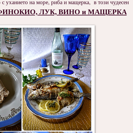
 с уханието на море, риба и мащерка, в този чудесен
с ФИНОКИО, ЛУК, ВИНО и МАЩЕРКА