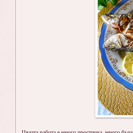
Цялата работа е много простичка, много бързи