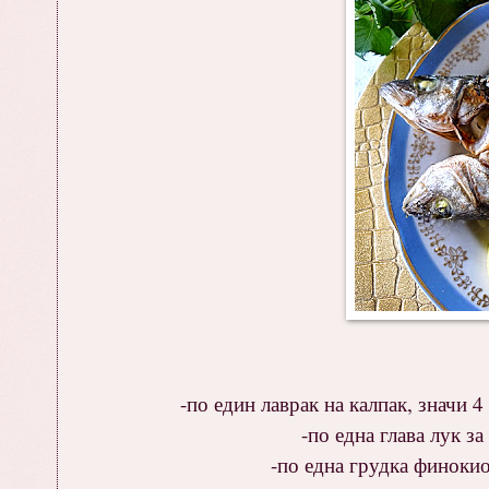
-по един лаврак на калпак, значи 4 
-по една глава лук за
-по една грудка финокио