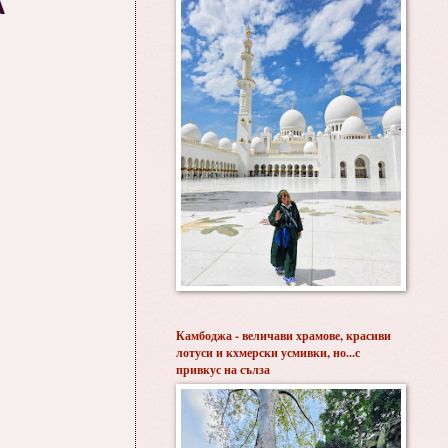
А
Камбоджа - величави храмове, красиви
лотуси и кхмерски усмивки, но...с
привкус на сълза