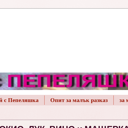
й с Пепеляшка
Опит за малък разказ
за 