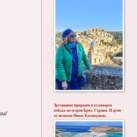
Зрелищния природен и кулинарен
пейзаж на остров Крит, Гърция. И думи
ва/
от великия Никос Казандзакис.