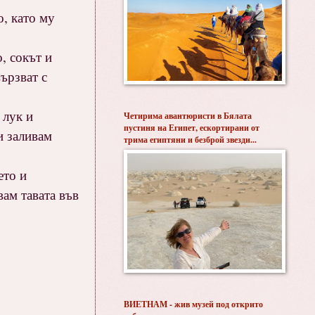
, като му
, сокът и
ързват с
 лук и
Четирима авантюристи в Бялата
пустиня на Египет, ескортирани от
и заливам
трима египтяни и безброй звезди...
ето и
ам тавата във
ВИЕТНАМ - жив музей под открито