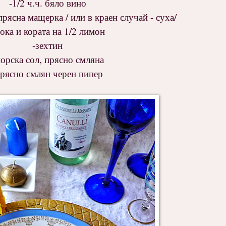
-1/2 ч.ч. бяло вино
прясна мащерка / или в краен случай - суха/
сока и кората на 1/2 лимон
-зехтин
орска сол, прясно смляна
прясно смлян черен пипер