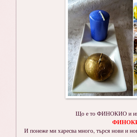
Що е то ФИНОКИО и има 
ФИНОКИО 
И понеже ми харесва много, търся нови и но