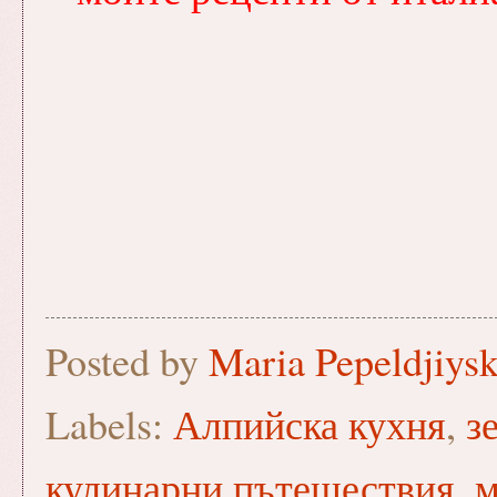
Posted by
Maria Pepeldjiys
Labels:
Алпийска кухня
,
з
кулинарни пътешествия
,
м