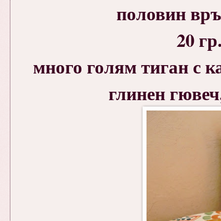
половин връ
20 гр
много голям тиган с к
глинен гювеч