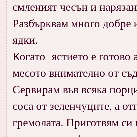
смленият чесън и нарязан
Разбърквам много добре 
ядки.
Когато ястието е готово 
месото внимателно от съда
Сервирам във всяка порци
соса от зеленчуците, а о
гремолата. Приготвям си 