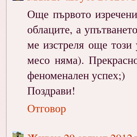
Още първото изречени
облаците, а упътванет
ме изстреля още този 
месо няма). Прекрасн
феноменален успех;)
Поздрави!
Отговор