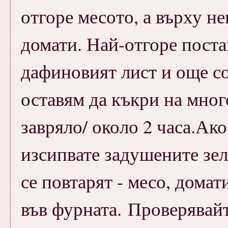
отгоре месото, а върху н
домати. Най-отгоре пост
дафиновият лист и още со
оставям да къкри на много
завряло/ около 2 часа.Ако
изсипвате задушените зел
се повтарят - месо, домати
във фурната. Проверявайт