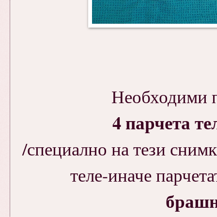
Необходими п
4 парчета те
/специално на тези сним
теле-иначе парчета
брашн