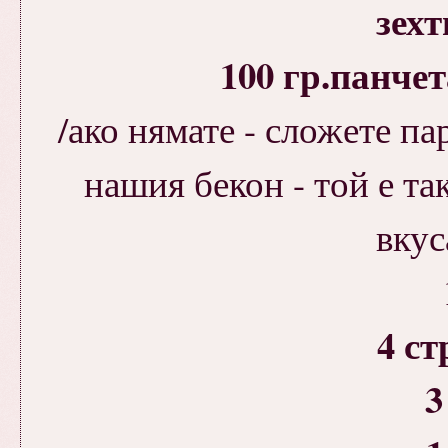
зехт
100 гр.панче
/ако нямате - сложете па
нашия бекон - той е та
вкус
4 ст
3