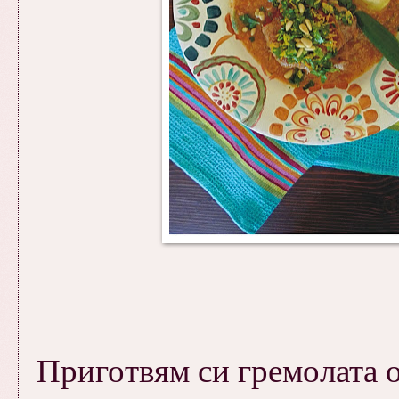
Приготвям си гремолата о