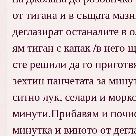
от тигана и в същата маз
деглазират останалите в о
ям тиган с капак /в него щ
сте решили да го приготв
зехтин панчетата за мину
ситно лук, селари и морк
минути.Прибавям и почис
минутка и виното от дегл