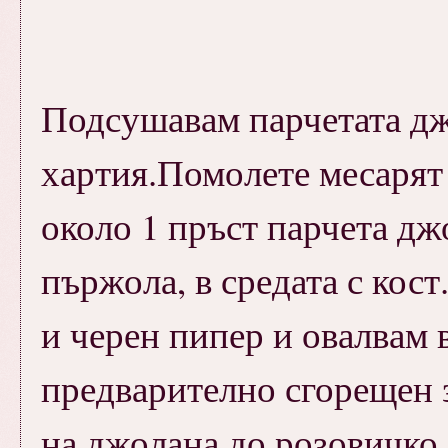
Подсушавам парчетата дж
хартия.Помолете месарят
около 1 пръст парчета джо
пържола, в средата с кост
и черен пипер и овалвам
предварително сгорещен з
на джолана до розовичко 