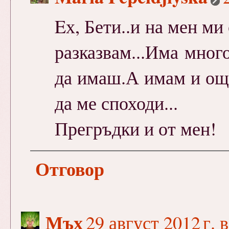
Eх, Бети..и на мен ми
разказвам...Има много
да имаш.А имам и още
да ме споходи...
Прегръдки и от мен!
Отговор
Мъх
29 август 2012 г. 