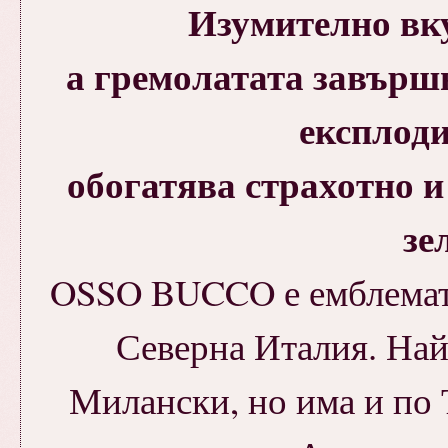
Изумително вку
а гремолатата завършв
експлод
обогатява страхотно и
зе
OSSO BUCCO е емблемати
Северна Италия. Най
Милански, но има и по 