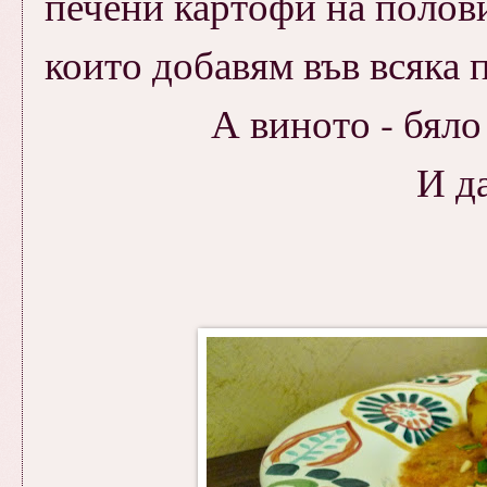
печени картофи на полов
които добавям във всяка 
А виното - бяло 
И да