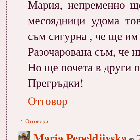
Мария, непременно ще
месоядници удома тов
съм сигурна , че ще им
Разочарована съм, че н
Но ще почета в други п
Прегръдки!
Отговор
Отговори
Maria Pepeldjiyska