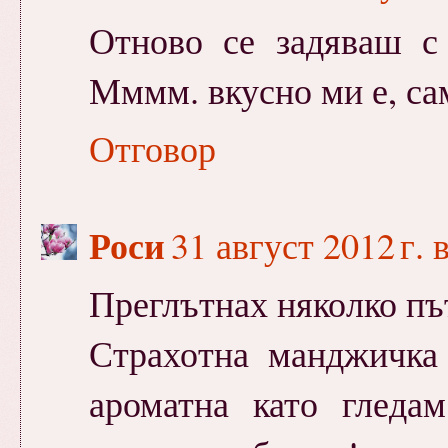
Отново се задяваш с 
Мммм. вкусно ми е, сам
Отговор
Роси
31 август 2012 г. 
Преглътнах няколко пъти
Страхотна манджичка 
ароматна като гледа