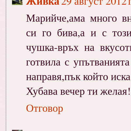
Живка
29 август 2012 г
Марийче,ама много вн
си го бива,а и с тоз
чушка-връх на вкусо
готвила с упътваният
направя,пък който иска
Хубава вечер ти желая!
Отговор