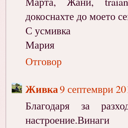
Марта, Жани, traia
докоснахте до моето се
С усмивка
Мария
Отговор
Живка
9 септември 201
Благодаря за разхо
настроение.Вин