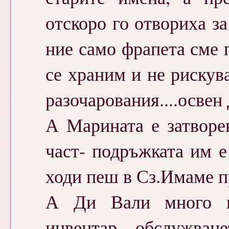
отскоро го отвориха за
ние само фрапета сме 
се храним и не рискув
разочарования....освен
А Марината е затворе
част- подръжката им е
ходи пеш в Сз.Имаме п
А Ди Вали много н
инвентар....обслужван