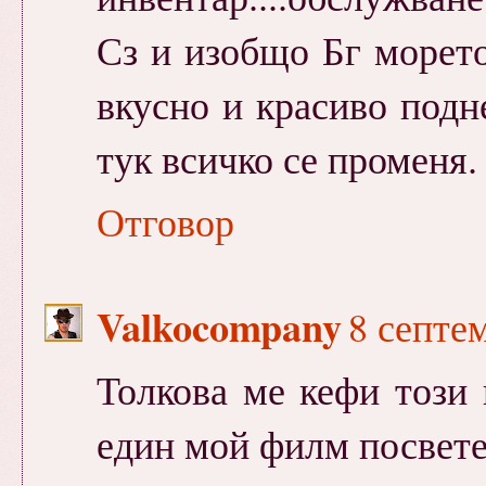
Сз и изобщо Бг морет
вкусно и красиво подне
тук всичко се променя.
Отговор
Valkocompany
8 септем
Толкова ме кефи този 
един мой филм посвете