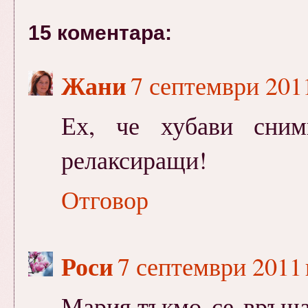
15 коментара:
Жани
7 септември 2011
Ех, че хубави сним
релаксиращи!
Отговор
Роси
7 септември 2011 г
Мария,тъкмо се връща