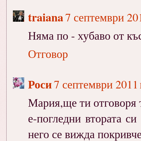
traiana
7 септември 201
Няма по - хубаво от к
Отговор
Роси
7 септември 2011 г
Мария,ще ти отговоря т
е-погледни втората си
него се вижда покривч