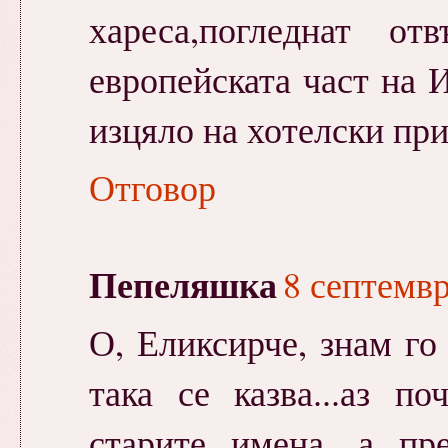
хареса,погледнат 
европейската част на 
изцяло на хотелски пр
Отговор
Пепеляшка
8 септемвр
О, Еликсирче, знам го 
така се казва...аз п
старите имена, а пр