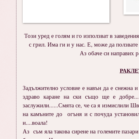
Този уред е голям и го използват в заведени
с грил. Има ги и у нас. Е, може да ползва
Аз обаче си направих р
РАКЛЕТ
Задължително условие е навън да е снежна и 
здраво каране на ски също ще е добре....
заслужили......Смята се, че са я измислили Ш
на камъните до огъня и с почуда установил
и....воала!
Аз съм яла такова сирене на големите пазари