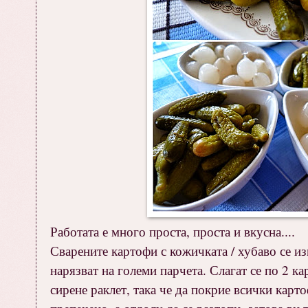
Работата е много проста, проста и вкусна....
Сварените картофи с кожичката / хубаво се из
нарязват на големи парчета. Слагат се по 2 к
сирене раклет, така че да покрие всички карто