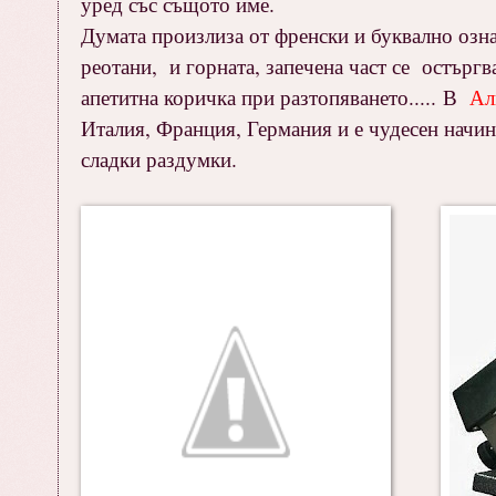
уред със същото име.
Думата произлиза от френски и буквално означ
реотани, и горната, запечена част се остъргв
апетитна коричка при разтопяването..... В
Ал
Италия, Франция, Германия и е чудесен начин
сладки раздумки.