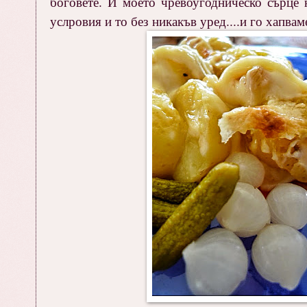
боговете. И моето чревоугодническо сърце 
услровия и то без никакъв уред....и го хапваме