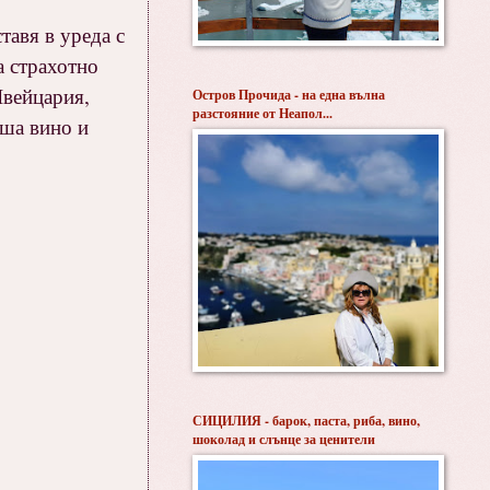
тавя в уреда с
а страхотно
Швейцария,
Остров Прочида - на една вълна
разстояние от Неапол...
аша вино и
СИЦИЛИЯ - барок, паста, риба, вино,
шоколад и слънце за ценители