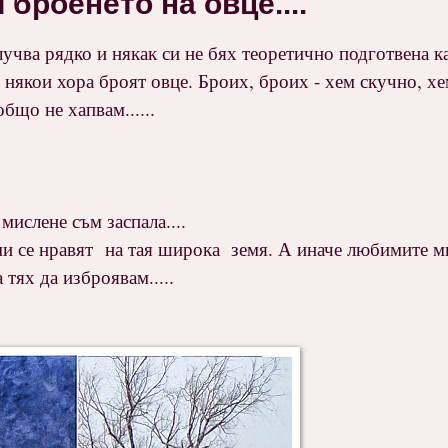
броенето на овце....
лучва рядко и някак си не бях теоретично подготвена к
че някои хора броят овце. Броих, броих - хем скучно, х
бщо не хапвам......
мислене съм заспала....
 ми се нравят на тая широка земя. А иначе любимите м
 тях да изброявам.....