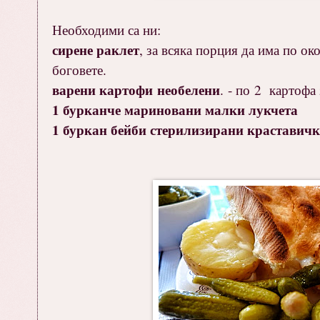
Необходими са ни:
сирене раклет
, за всяка порция да има по ок
боговете.
варени картофи необелени
. - по 2 картофа
1 бурканче мариновани малки лукчета
1 буркан бейби стерилизирани краставич