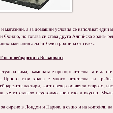
я и магазини, а за домашни условия се използват едни 
те и Фондю, но тогава си става друга Алпийска храна- 
ационализация а ла Бг беден роднина от село ..
 по швейцарски в Бг вариант
студена зима, камината е препоръчителна...а и да сте
..Просто тази храна е много питателна....и трябв
вейцарските пастири, които вечер оставяли старото, из
и, че то ставало неустоимо апетитно и вкусно. Мълва
 за сирене в Лондон и Париж, а също и на коктейли н