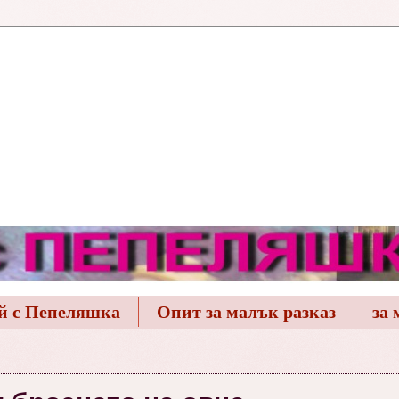
й с Пепеляшка
Опит за малък разказ
за 