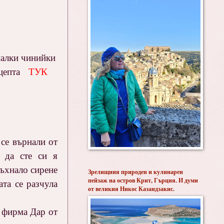
малки чинийки
рецепта
ТУК
 се върнали от
а да сте си я
съхнало сирене
Зрелищния природен и кулинарен
пейзаж на остров Крит, Гърция. И думи
та се разчула
от великия Никос Казандзакис.
а фирма Дар от