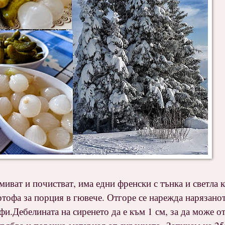
миват и почистват, има едни френски с тънка и светла к
артофа за порция в гювече. Отгоре се нарежда нарязано
фи.Дебелината на сиренето да е към 1 см, за да може от