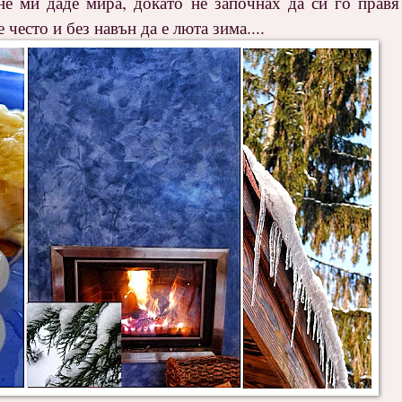
не ми даде мира, докато не започнах да си го прав
 често и без навън да е люта зима....