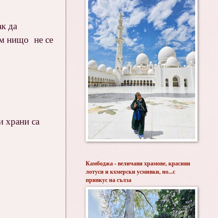
ак да
ем нищо не се
и храни са
Камбоджа - величави храмове, красиви
лотуси и кхмерски усмивки, но...с
привкус на сълза