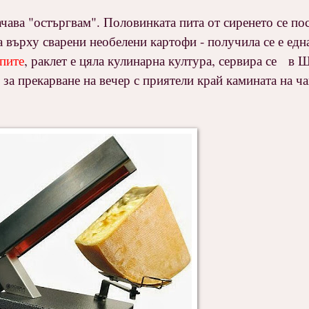
ава "остъргвам". Половинката пита от сиренето се пос
а върху сварени необелени картофи - получила се е едн
пите
, раклет е цяла кулинарна култура, сервира се в 
 за прекарване на вечер с приятели край камината на ч