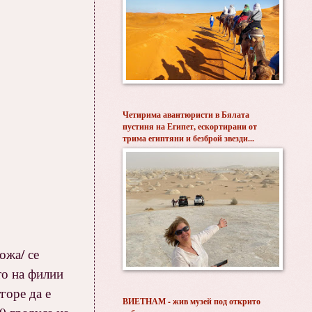
Четирима авантюристи в Бялата
пустиня на Египет, ескортирани от
трима египтяни и безброй звезди...
ожа/ се
то на филии
горе да е
ВИЕТНАМ - жив музей под открито