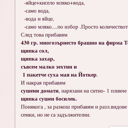
-яйце+кисело мляко+вода,
-само вода,
-вода и яйце,
-само мляко....по избор .Просто количеството
След това прибавям
430 гр. многозърнесто брашно на фирма Т
щипка сол,
щипка захар,
съвсем малко зехтин и
1 пакетче суха мая на Йоткер
.
И накрая прибавям
сушени домати
, нарязани на ситно- 1 пликче
щипка сушен босилек.
Понякога , за разкош прибавям и разл.видове 
семки, но не са задължителни.