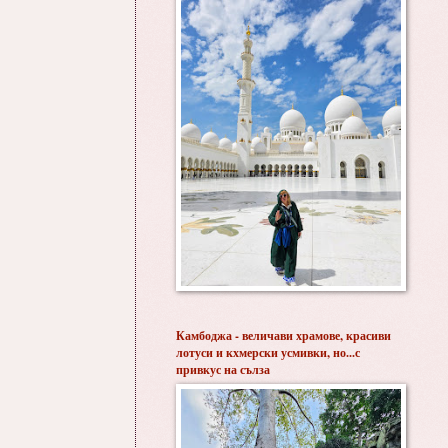
Камбоджа - величави храмове, красиви
лотуси и кхмерски усмивки, но...с
привкус на сълза