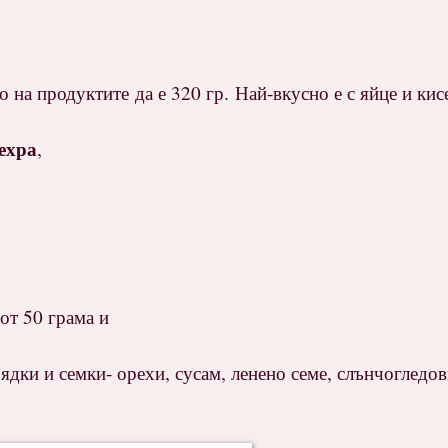
 на продуктите да е 320 гр. Най-вкусно е с яйце и кис
ехра
,
 от 50 грама и
ядки и семки- орехи, сусам, ленено семе, слънчогледо