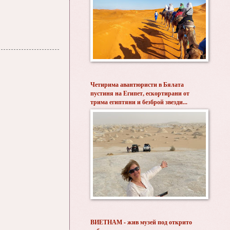
Четирима авантюристи в Бялата
пустиня на Египет, ескортирани от
трима египтяни и безброй звезди...
ВИЕТНАМ - жив музей под открито