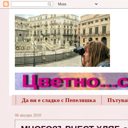
Да ви е сладко с Пепеляшка
Пътува
06 януари 2010