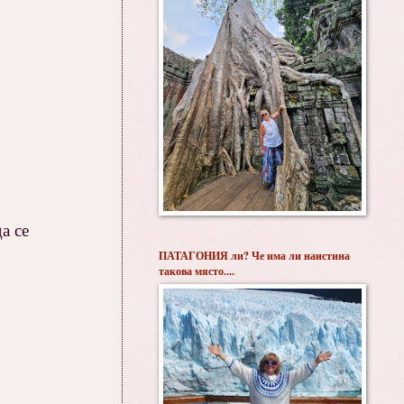
а се
ПАТАГОНИЯ ли? Че има ли наистина
такова място....