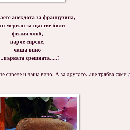
аете анекдота за французина,
то мерило за щастие били
филия хляб,
парче сирене,
чаша вино
...първата срещната.....!
це сирене и чаша вино. А за другото...ще трябва сами д