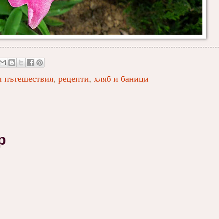
и пътешествия
,
рецепти
,
хляб и баници
р