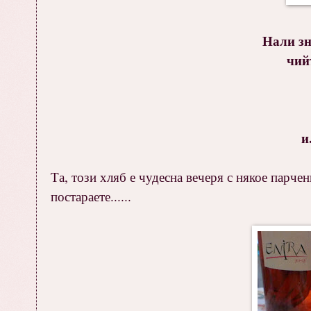
Нали зн
чий
и
Та, този хляб е чудесна вечеря с някое парчен
постараете......