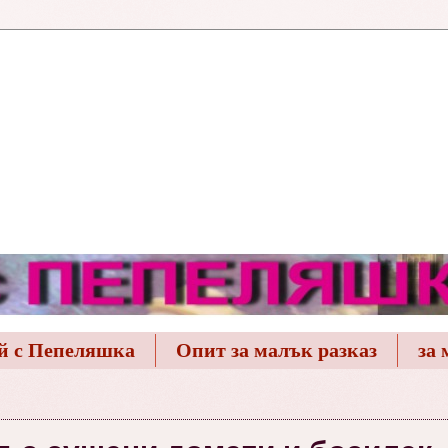
й с Пепеляшка
Опит за малък разказ
за 