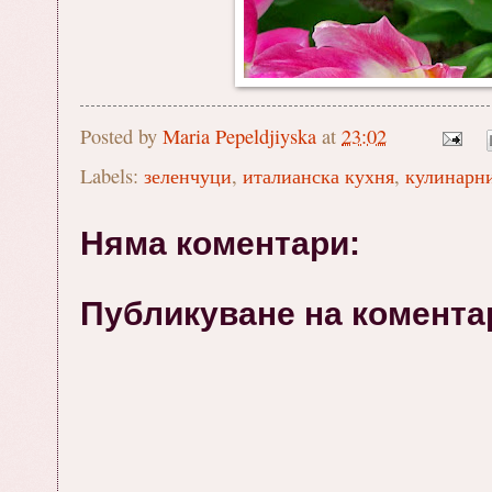
Posted by
Maria Pepeldjiyska
at
23:02
Labels:
зеленчуци
,
италианска кухня
,
кулинарн
Няма коментари:
Публикуване на комента