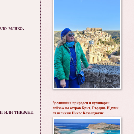
ело мляко.
Зрелищния природен и кулинарен
пейзаж на остров Крит, Гърция. И думи
ви или тиквени
от великия Никос Казандзакис.