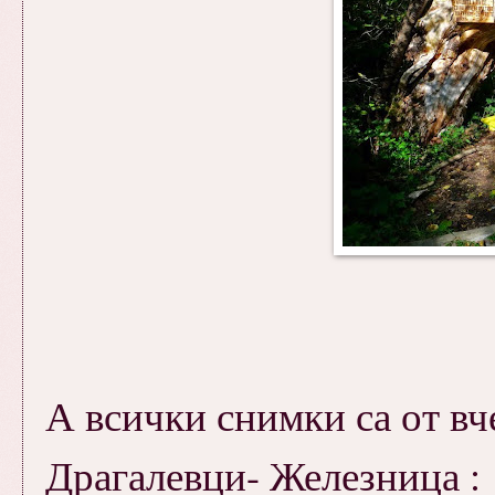
А всички снимки са от вч
Драгалевци- Железница :