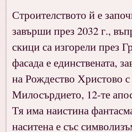
Строителството й е започн
завърши през 2032 г., въп
скици са изгорели през Г
фасада е единствената, за
на Рождество Христово с
Милосърдието, 12-те апос
Тя има наистина фантасм
наситена е със символизъ