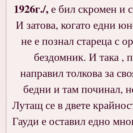
1926г./,
е бил скромен и 
И затова, когато едни юн
не е познал стареца с 
бездомник. И така , 
направил толкова за сво
бедни и там починал, 
Лутащ се в двете крайнос
Гауди е оставил едно мно