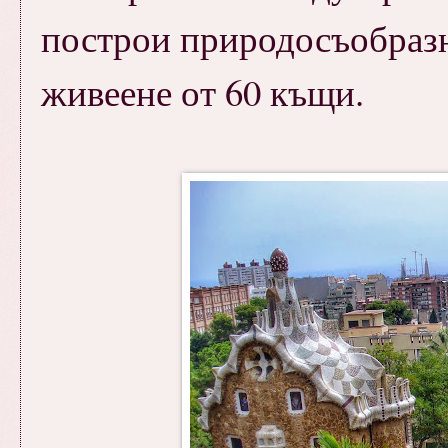
построи природосъобразн
живеене от 60 къщи.