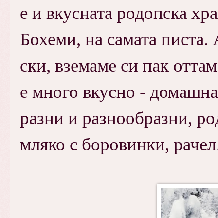
е и вкусната родопска хр
Бохеми, на самата писта.
ски, вземаме си пак оттам
е много вкусно - домашна 
разни и разнообразни, ро
мляко с боровинки, раче