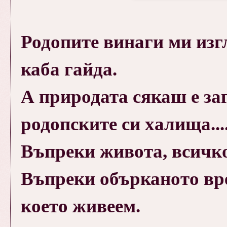
Родопите винаги ми изгл
каба гайда.
А природата сякаш е за
родопските си халища..
Въпреки живота, всичко
Въпреки обърканото вре
което живеем.