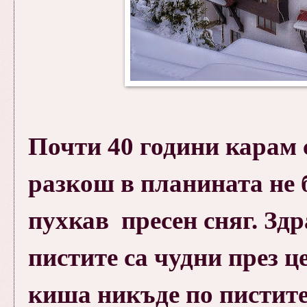
Почти 40 години карам 
разкош в планината не 
пухкав пресен сняг. Здр
пистите са чудни през ц
киша никъде по пистите