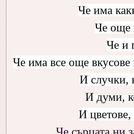
Че има как
Че още 
Че и 
Че има все още вкусове 
И случки, 
И думи, к
И цветове,
Че сърцата ни 