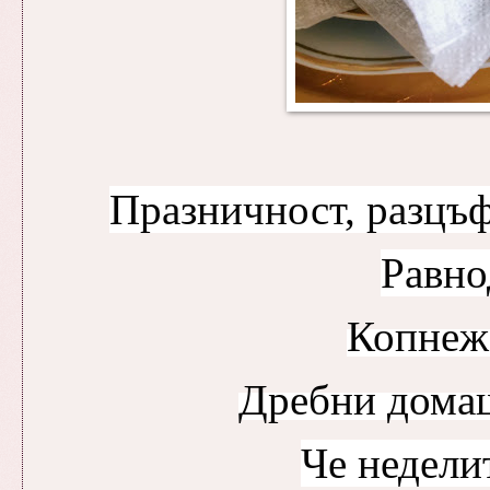
Празничност, разцъфт
Равно
Копнеж 
Дребни домашн
Че недели