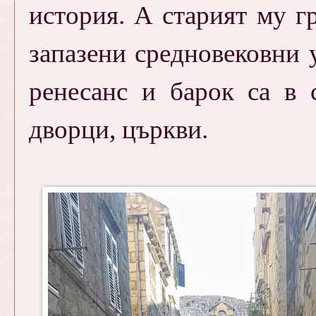
история. А старият му г
запазени средновековни 
ренесанс и барок са в 
дворци, църкви.