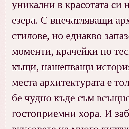
уникални в красотата си 
езера. С впечатляващи а
стилове, но еднакво запа
моменти, крачейки по те
къщи, нашепващи история,
места архитектурата е то
бе чудно къде съм всъщн
гостоприемни хора. И заб
вкусовете на много култу