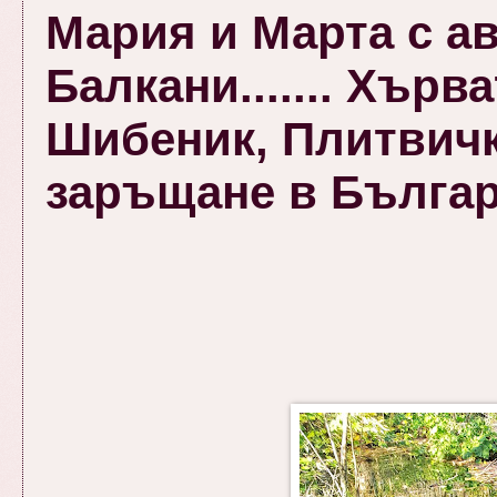
Мария и Марта с а
Балкани....... Хърв
Шибеник, Плитвичк
заръщане в Бълга