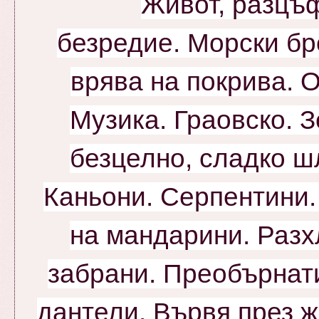
Живот, разцъ
безредие.
Морски бре
врява на покрива. 
Музика. Граовско. З
безцелно, сладко ш
Каньони. Серпентини
на мандарини. Раз
забрани. Преобърнат
дантели. Вървя
през ж