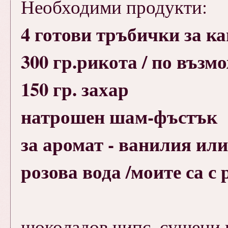
Необходими продукти:
4 готови тръбички за к
300 гр.рикота / по възм
150 гр. захар
натрошен шам-фъстък
за аромат - ванилия ил
розова вода /моите са с 
шоколадов чипс, сушени 