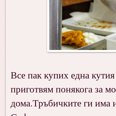
Все пак купих една кутия 
приготвям понякога за мо
дома.Тръбичките ги има и