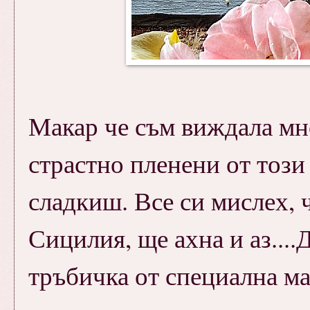
Макар че съм виждала мно
страстно пленени от този 
сладкиш. Все си мислех, 
Сицилия, ще ахна и аз...
тръбичка от специална м