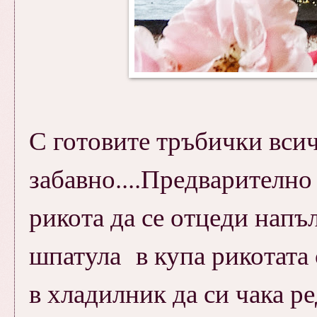
С готовите тръбички всич
забавно....Предварително
рикота да се отцеди напъ
шпатула в купа рикотата 
в хладилник да си чака ре