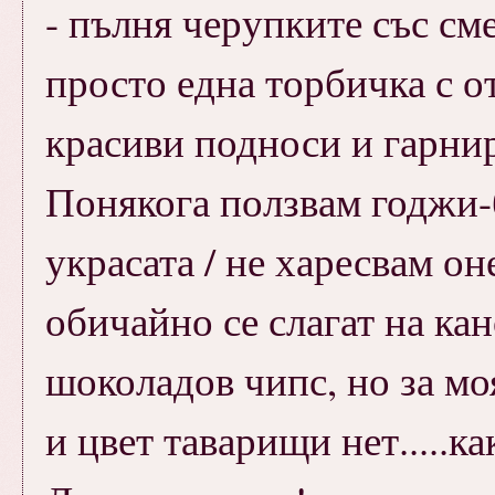
- пълня черупките със см
просто една торбичка с о
красиви подноси и гарни
Понякога ползвам годжи-
украсата / не харесвам о
обичайно се слагат на кан
шоколадов чипс, но за моя
и цвет таварищи нет.....ка