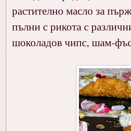
растително масло за пърж
пълни с рикота с различн
шоколадов чипс, шам-фъс