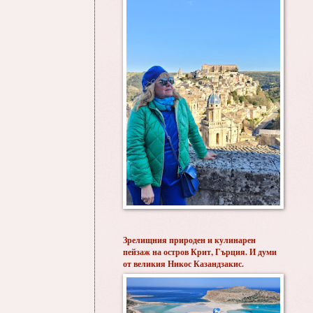
Зрелищния природен и кулинарен
пейзаж на остров Крит, Гърция. И думи
от великия Никос Казандзакис.