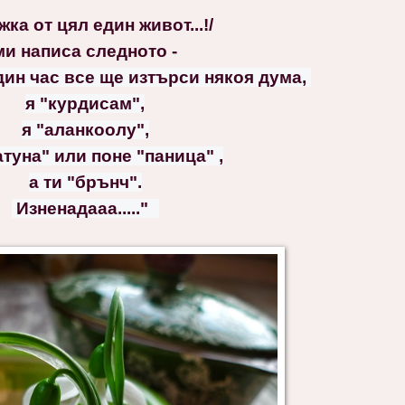
жка от цял един живот...!/
ми написа следното -
дин час все ще изтърси някоя дума, 
я "курдисам",
я "аланкоолу",
ратуна" или поне "паница" ,
а ти "брънч".
 Изненадааа....."