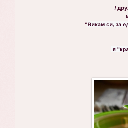
/ дру
"
Викам си, за е
 я "к