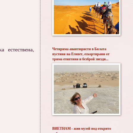
а естествена,
Четирима авантюристи в Бялата
пустиня на Египет, ескортирани от
трима египтяни и безброй звезди...
ВИЕТНАМ - жив музей под открито