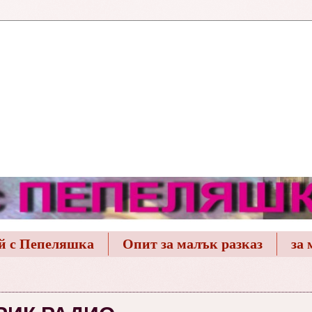
й с Пепеляшка
Опит за малък разказ
за 