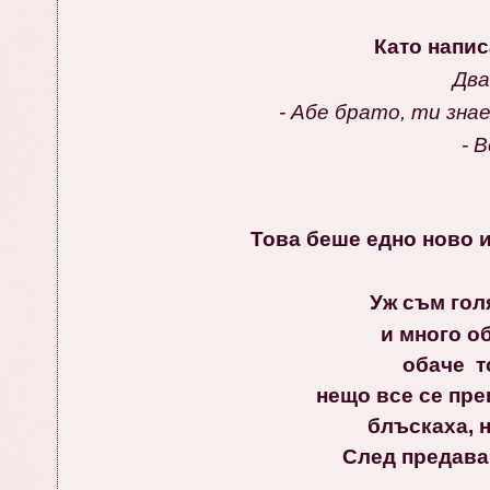
Като написа
Два
- Абе брато, ти зна
- В
Това беше едно ново 
Уж съм гол
и много об
обаче то
нещо все се пр
блъскаха, н
След предава