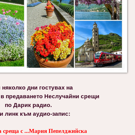
 няколко дни гостувах на
 в предаването Неслучайни срещи
по Дарик радио.
и линк към аудио-запис:
 среща с ...Мария Пепелджийска