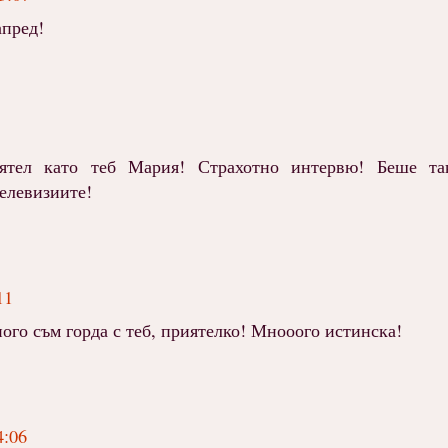
апред!
тел като теб Мария! Страхотно интервю! Беше так
телевизиите!
11
го съм горда с теб, приятелко! Мнооого истинска!
4:06