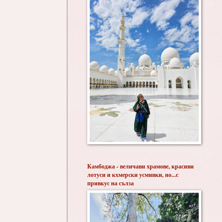
Камбоджа - величави храмове, красиви
лотуси и кхмерски усмивки, но...с
привкус на сълза