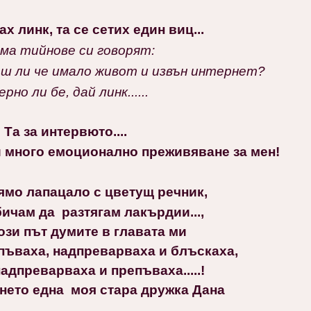
х линк, та се сетих един виц...
ма тийнове си говорят:
еш ли че имало живот и извън интернет?
ерно ли бе, дай линк......
Та за интервюто....
и много емоционално преживяване за мен!
ямо лапацало с цветущ речник,
ичам да разтягам лакърдии...,
зи път думите в главата ми
епъваха, надпреварваха
и блъскаха,
адпреварваха и препъваха.....!
нето една моя стара дружка Дана