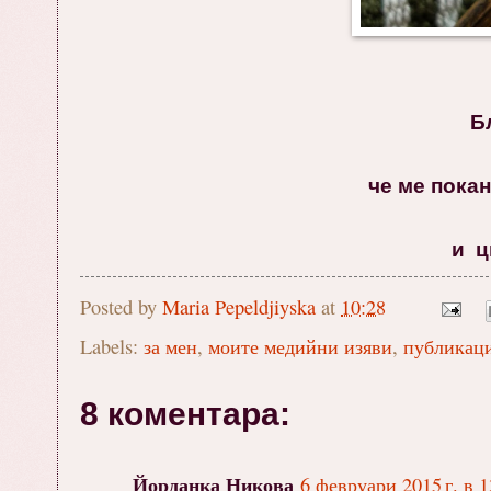
Б
че ме пока
и ц
Posted by
Maria Pepeldjiyska
at
10:28
Labels:
за мен
,
моите медийни изяви
,
публикаци
8 коментара:
Йорданка Никова
6 февруари 2015 г. в 1