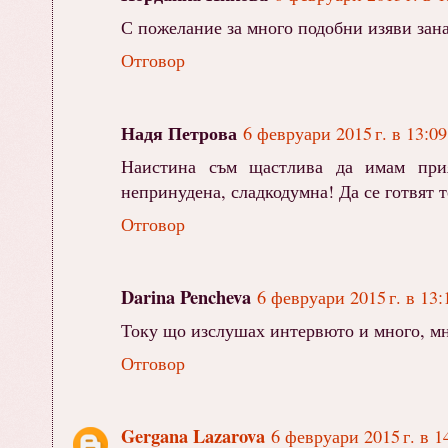
С пожелание за много подобни изяви зан
Отговор
Надя Петрова
6 февруари 2015 г. в 13:09
Наистина съм щастлива да имам прия
непринудена, сладкодумна! Да се готвят 
Отговор
Darina Pencheva
6 февруари 2015 г. в 13:
Току що изслушах интервюто и много, мно
Отговор
Gergana Lazarova
6 февруари 2015 г. в 1